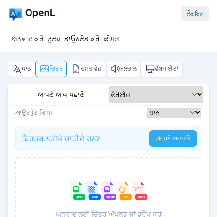
ਲੌਗਇਨ
ਅਨੁਵਾਦ ਕਰੋ
ਟੂਲਜ਼
ਡਾਊਨਲੋਡ ਕਰੋ
ਕੀਮਤ
ਪਾਠ
ਚਿੱਤਰ
ਦਸਤਾਵੇਜ਼
ਬੋਲਚਾਲ
ਵੈੱਬਸਾਈਟਾਂ
ਆਪਣੇ ਆਪ ਪਛਾਣੋ
ਆਉਟਪੁੱਟ ਕਿਸਮ
ਬਿਹਤਰ ਨਤੀਜੇ ਚਾਹੀਦੇ ਹਨ?
✨ ਹੁਣੇ ਅਜ਼ਮਾਓ
ਅਨੁਵਾਦ ਲਈ ਚਿੱਤਰ ਅੱਪਲੋਡ ਜਾਂ ਡਰੌਪ ਕਰੋ