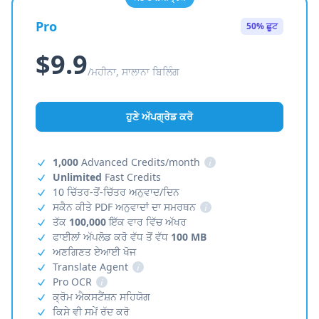
Pro
50% ਛੂਟ
$9.9
/ਮਹੀਨਾ, ਸਾਲਾਨਾ ਬਿਲਿੰਗ
ਹੁਣੇ ਅੱਪਗ੍ਰੇਡ ਕਰੋ
1,000
Advanced Credits/month
i
Unlimited
Fast Credits
10 ਚਿੱਤਰ-ਤੋਂ-ਚਿੱਤਰ ਅਨੁਵਾਦ/ਦਿਨ
ਸਕੈਨ ਕੀਤੇ PDF ਅਨੁਵਾਦਾਂ ਦਾ ਸਮਰਥਨ
i
ਤੱਕ
100,000
ਇੱਕ ਵਾਰ ਵਿੱਚ ਅੱਖਰ
ਫਾਈਲਾਂ ਅੱਪਲੋਡ ਕਰੋ ਵੱਧ ਤੋਂ ਵੱਧ
100 MB
ਅਣਗਿਣਤ ਏਆਈ ਖੋਜ
Translate Agent
i
Pro OCR
i
ਕ੍ਰੋਮ ਐਕਸਟੈਂਸ਼ਨ ਸਹਿਯੋਗ
ਕਿਸੇ ਵੀ ਸਮੇਂ ਰੱਦ ਕਰੋ