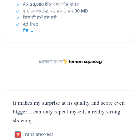
ਤੱਕ
30,000
ਇੱਕ ਵਾਰ ਵਿੱਚ ਅੱਖਰ
ਫਾਈਲਾਂ ਅੱਪਲੋਡ ਕਰੋ ਵੱਧ ਤੋਂ ਵੱਧ
30 MB
ਕਿਸੇ ਵੀ ਸਮੇਂ ਰੱਦ ਕਰੋ
Ad free
ਹੋਰ →
ਭੁਗਤਾਨ ਦੁਆਰਾ
It makes my surprise at its quality and score even
bigger. I can only repeat myself, a really strong
showing.
TranslatePress