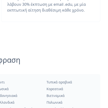
λάβουν 30% έκπτωση με email .edu, με μία
εκπτωτική αίτηση διαθέσιμη κάθε χρόνο.
άφραση
ντι
Τυπικά αραβικά
ωσικά
Κορεατικά
νδονησιακά
Βιετναμικά
λλανδικά
Πολωνικά