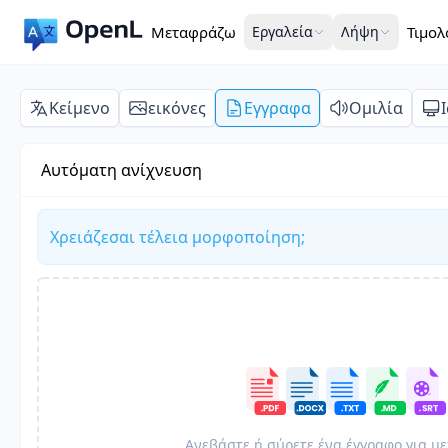
Μεταφράζω
Εργαλεία
Λήψη
Τιμολ
Κείμενο
εικόνες
Εγγραφα
Ομιλία
Αυτόματη ανίχνευση
Χρειάζεσαι τέλεια μορφοποίηση;
Ανεβάστε ή σύρετε ένα έγγραφο για μ