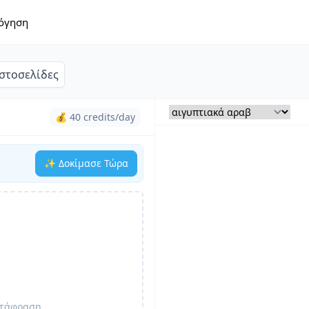
όγηση
Ιστοσελίδες
💰 40 credits/day
✨ Δοκίμασε Τώρα
ετάφραση