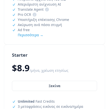
Απεριόριστη ανίχνευση AI
Translate Agent
i
Pro OCR
i
Υποστήριξη επέκτασης Chrome
Ακύρωση ανά πάσα στιγμή
Ad free
Περισσότερα →
Starter
$8.9
/μήνα, χρέωση ετησίως
Ξεκίνα
Unlimited
Fast Credits
3 μεταφράσεις εικόνας σε εικόνα/ημέρα