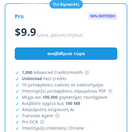
Πιο δημοφιλές
Pro
50% ΕΚΠΤΩΣΗ
$9.9
/μήνα, χρέωση ετησίως
αναβάθμισε τώρα
1,000
Advanced Credits/month
i
Unlimited
Fast Credits
10 μεταφράσεις εικόνας σε εικόνα/ημέρα
Υποστηρίζει μεταφράσεις σαρωμένων PDF
i
Μέχρι και
100,000
χαρακτήρες ταυτόχρονα
Ανεβάστε αρχεία έως
100 MB
Απεριόριστη ανίχνευση AI
Translate Agent
i
Pro OCR
i
Υποστήριξη επέκτασης Chrome