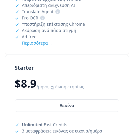
Απεριόριστη ανίχνευση AI
Translate Agent
i
Pro OCR
i
Υποστήριξη επέκτασης Chrome
Ακύρωση ανά πάσα στιγμή
Ad free
Περισσότερα →
Starter
$8.9
/μήνα, χρέωση ετησίως
Ξεκίνα
Unlimited
Fast Credits
3 μεταφράσεις εικόνας σε εικόνα/ημέρα