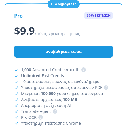
Πιο δημοφιλές
Pro
50% ΕΚΠΤΩΣΗ
$9.9
/μήνα, χρέωση ετησίως
αναβάθμισε τώρα
1,000
Advanced Credits/month
i
Unlimited
Fast Credits
10 μεταφράσεις εικόνας σε εικόνα/ημέρα
Υποστηρίζει μεταφράσεις σαρωμένων PDF
i
Μέχρι και
100,000
χαρακτήρες ταυτόχρονα
Ανεβάστε αρχεία έως
100 MB
Απεριόριστη ανίχνευση AI
Translate Agent
i
Pro OCR
i
Υποστήριξη επέκτασης Chrome