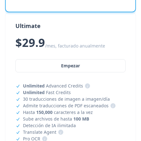
Ultimate
$29.9
/mes, facturado anualmente
Empezar
Unlimited
Advanced Credits
i
Unlimited
Fast Credits
30 traducciones de imagen a imagen/día
Admite traducciones de PDF escaneados
i
Hasta
150,000
caracteres a la vez
Sube archivos de hasta
100 MB
Detección de IA ilimitada
Translate Agent
i
Pro OCR
i