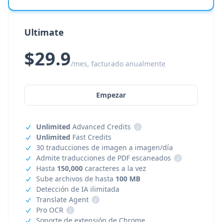
Ultimate
$29.9
/mes, facturado anualmente
Empezar
Unlimited
Advanced Credits
i
Unlimited
Fast Credits
30 traducciones de imagen a imagen/día
Admite traducciones de PDF escaneados
i
Hasta
150,000
caracteres a la vez
Sube archivos de hasta
100 MB
Detección de IA ilimitada
Translate Agent
i
Pro OCR
i
Soporte de extensión de Chrome