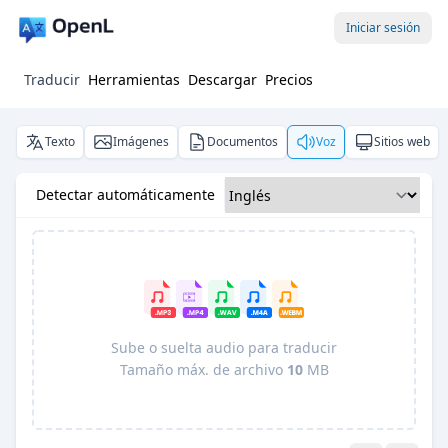
Iniciar sesión
Traducir
Herramientas
Descargar
Precios
Texto
Imágenes
Documentos
Voz
Sitios web
Detectar automáticamente
Sube o suelta audio para traducir
Tamaño máx. de archivo
10
MB
Pro