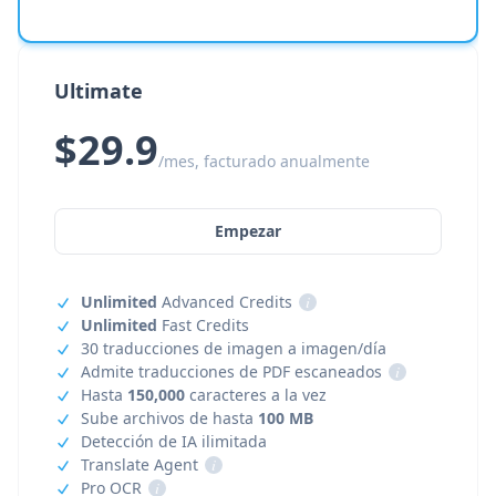
Ultimate
$29.9
/mes, facturado anualmente
Empezar
Unlimited
Advanced Credits
i
Unlimited
Fast Credits
30 traducciones de imagen a imagen/día
Admite traducciones de PDF escaneados
i
Hasta
150,000
caracteres a la vez
Sube archivos de hasta
100 MB
Detección de IA ilimitada
Translate Agent
i
Pro OCR
i