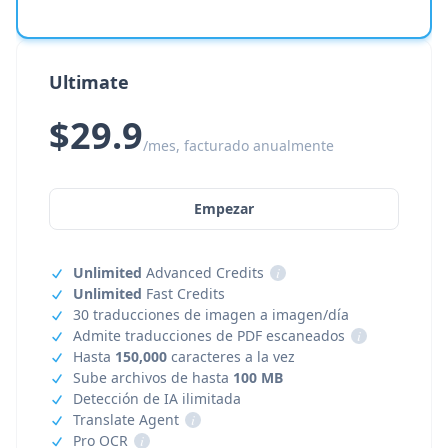
Ultimate
$29.9
/mes, facturado anualmente
Empezar
Unlimited
Advanced Credits
i
Unlimited
Fast Credits
30 traducciones de imagen a imagen/día
Admite traducciones de PDF escaneados
i
Hasta
150,000
caracteres a la vez
Sube archivos de hasta
100 MB
Detección de IA ilimitada
Translate Agent
i
Pro OCR
i