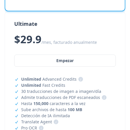
Ultimate
$29.9
/mes, facturado anualmente
Empezar
Unlimited
Advanced Credits
i
Unlimited
Fast Credits
30 traducciones de imagen a imagen/día
Admite traducciones de PDF escaneados
i
Hasta
150,000
caracteres a la vez
Sube archivos de hasta
100 MB
Detección de IA ilimitada
Translate Agent
i
Pro OCR
i