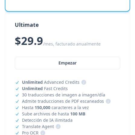
Ultimate
$29.9
/mes, facturado anualmente
Empezar
Unlimited
Advanced Credits
i
Unlimited
Fast Credits
30 traducciones de imagen a imagen/día
Admite traducciones de PDF escaneados
i
Hasta
150,000
caracteres a la vez
Sube archivos de hasta
100 MB
Detección de IA ilimitada
Translate Agent
i
Pro OCR
i