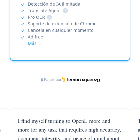
Detección de IA ilimitada
Translate Agent
i
Pro OCR
i
Soporte de extensión de Chrome
Cancela en cualquier momento
Ad free
Más →
Pagos por
I find myself turning to OpenL more and
T
y
more for any task that requires high accuracy,
document integrity, and peace of mind about