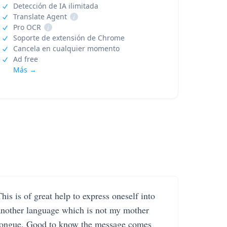
Detección de IA ilimitada
Translate Agent
i
Pro OCR
i
Soporte de extensión de Chrome
Cancela en cualquier momento
Ad free
Más →
his is of great help to express oneself into
another language which is not my mother
tongue. Good to know the message comes