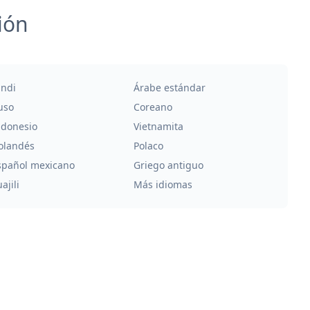
ión
indi
Árabe estándar
uso
Coreano
ndonesio
Vietnamita
olandés
Polaco
spañol mexicano
Griego antiguo
ajili
Más idiomas