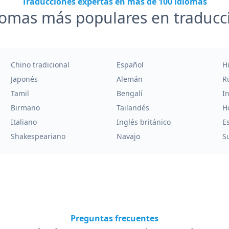
Traducciones expertas en más de 100 idiomas
iomas más populares en traducc
Chino tradicional
Español
H
Japonés
Alemán
R
Tamil
Bengalí
I
Birmano
Tailandés
H
Italiano
Inglés británico
E
Shakespeariano
Navajo
Su
Preguntas frecuentes