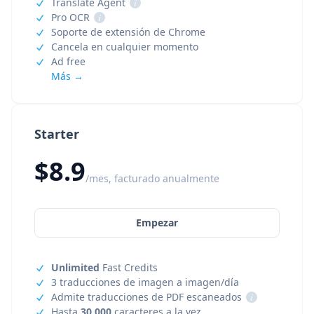
Translate Agent
i
Pro OCR
i
Soporte de extensión de Chrome
Cancela en cualquier momento
Ad free
Más →
Starter
$8.9
/mes, facturado anualmente
Empezar
Unlimited
Fast Credits
3 traducciones de imagen a imagen/día
Admite traducciones de PDF escaneados
i
Hasta
30,000
caracteres a la vez