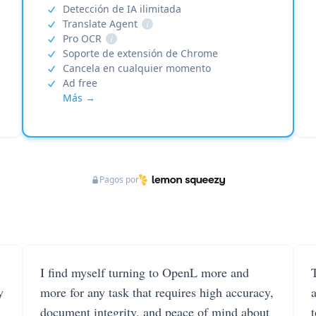
Detección de IA ilimitada
Translate Agent
i
Pro OCR
i
Soporte de extensión de Chrome
Cancela en cualquier momento
Ad free
Más →
Pagos por
I find myself turning to OpenL more and
T
y
more for any task that requires high accuracy,
document integrity, and peace of mind about