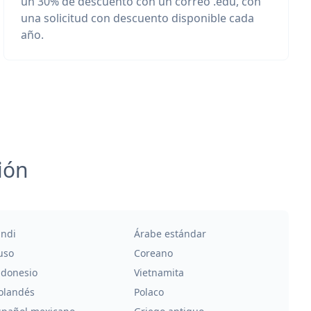
un 30% de descuento con un correo .edu, con
una solicitud con descuento disponible cada
año.
ión
indi
Árabe estándar
uso
Coreano
ndonesio
Vietnamita
olandés
Polaco