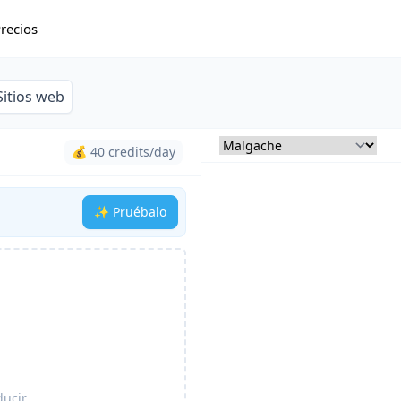
recios
Sitios web
💰 40 credits/day
✨ Pruébalo
ducir