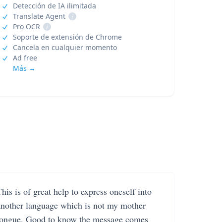
Detección de IA ilimitada
Translate Agent
i
Pro OCR
i
Soporte de extensión de Chrome
Cancela en cualquier momento
Ad free
Más →
his is of great help to express oneself into
another language which is not my mother
tongue. Good to know the message comes