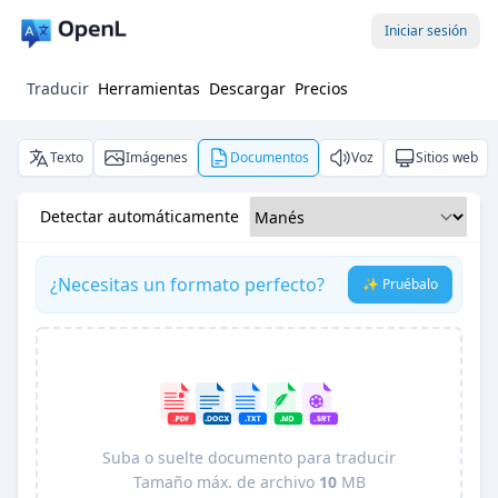
Iniciar sesión
Traducir
Herramientas
Descargar
Precios
Texto
Imágenes
Documentos
Voz
Sitios web
Detectar automáticamente
¿Necesitas un formato perfecto?
✨ Pruébalo
Suba o suelte documento para traducir
Tamaño máx. de archivo
10
MB