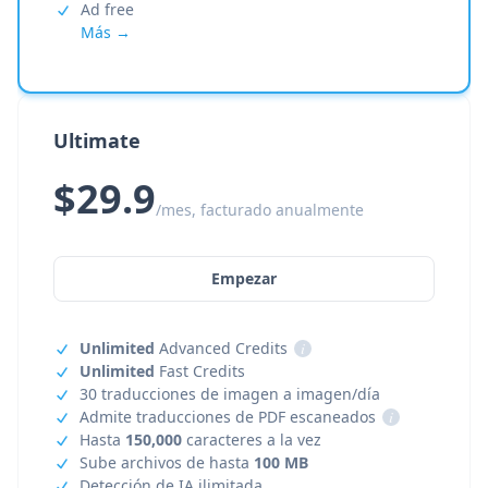
Ad free
Más →
Ultimate
$29.9
/mes, facturado anualmente
Empezar
Unlimited
Advanced Credits
i
Unlimited
Fast Credits
30 traducciones de imagen a imagen/día
Admite traducciones de PDF escaneados
i
Hasta
150,000
caracteres a la vez
Sube archivos de hasta
100 MB
Detección de IA ilimitada