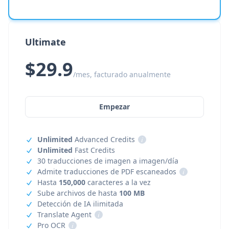
Ultimate
$29.9
/mes, facturado anualmente
Empezar
Unlimited
Advanced Credits
i
Unlimited
Fast Credits
30 traducciones de imagen a imagen/día
Admite traducciones de PDF escaneados
i
Hasta
150,000
caracteres a la vez
Sube archivos de hasta
100 MB
Detección de IA ilimitada
Translate Agent
i
Pro OCR
i