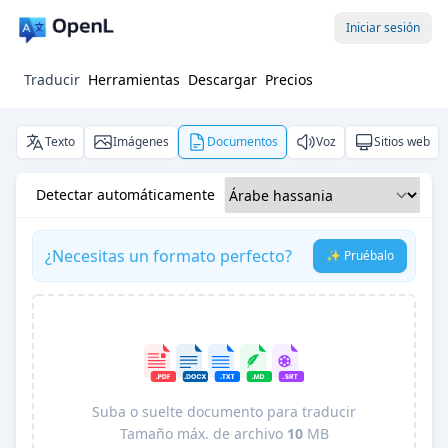
Iniciar sesión
Traducir
Herramientas
Descargar
Precios
Texto
Imágenes
Documentos
Voz
Sitios web
Detectar automáticamente
¿Necesitas un formato perfecto?
✨ Pruébalo
Suba o suelte documento para traducir
Tamaño máx. de archivo
10
MB