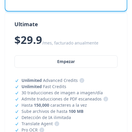
Ultimate
$29.9
/mes, facturado anualmente
Empezar
Unlimited
Advanced Credits
i
Unlimited
Fast Credits
30 traducciones de imagen a imagen/día
Admite traducciones de PDF escaneados
i
Hasta
150,000
caracteres a la vez
Sube archivos de hasta
100 MB
Detección de IA ilimitada
Translate Agent
i
Pro OCR
i