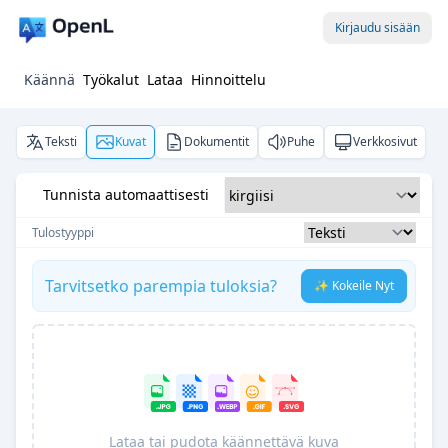
Kirjaudu sisään
Käännä
Työkalut
Lataa
Hinnoittelu
Teksti
Kuvat
Dokumentit
Puhe
Verkkosivut
Tunnista automaattisesti
Tulostyyppi
Tarvitsetko parempia tuloksia?
✨ Kokeile Nyt
Lataa tai pudota käännettävä kuva