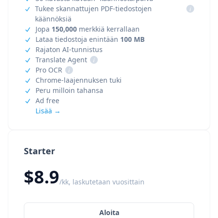
Tukee skannattujen PDF-tiedostojen
i
käännöksiä
Jopa
150,000
merkkiä kerrallaan
Lataa tiedostoja enintään
100 MB
Rajaton AI-tunnistus
Translate Agent
i
Pro OCR
i
Chrome-laajennuksen tuki
Peru milloin tahansa
Ad free
Lisää →
Starter
$8.9
/kk, laskutetaan vuosittain
Aloita