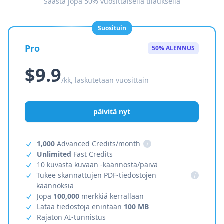
Säästä jopa 50% vuosittaisella tilauksella
Suosituin
Pro
50% ALENNUS
$9.9
/kk, laskutetaan vuosittain
päivitä nyt
1,000
Advanced Credits/month
i
Unlimited
Fast Credits
10 kuvasta kuvaan -käännöstä/päivä
Tukee skannattujen PDF-tiedostojen
i
käännöksiä
Jopa
100,000
merkkiä kerrallaan
Lataa tiedostoja enintään
100 MB
Rajaton AI-tunnistus