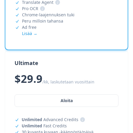
Translate Agent
i
Pro OCR
i
Chrome-laajennuksen tuki
Peru milloin tahansa
Ad free
Lisää →
Ultimate
$29.9
/kk, laskutetaan vuosittain
Aloita
Unlimited
Advanced Credits
i
Unlimited
Fast Credits
30 kuvasta kuvaan -käännöstä/päivä