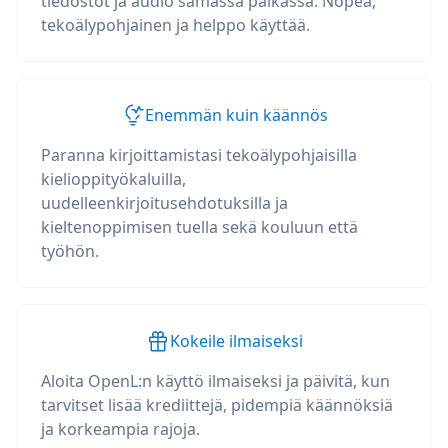
tiedostot ja audio samassa paikassa. Nopea,
tekoälypohjainen ja helppo käyttää.
Enemmän kuin käännös
Paranna kirjoittamistasi tekoälypohjaisilla
kielioppityökaluilla,
uudelleenkirjoitusehdotuksilla ja
kieltenoppimisen tuella sekä kouluun että
työhön.
Kokeile ilmaiseksi
Aloita OpenL:n käyttö ilmaiseksi ja päivitä, kun
tarvitset lisää krediittejä, pidempiä käännöksiä
ja korkeampia rajoja.