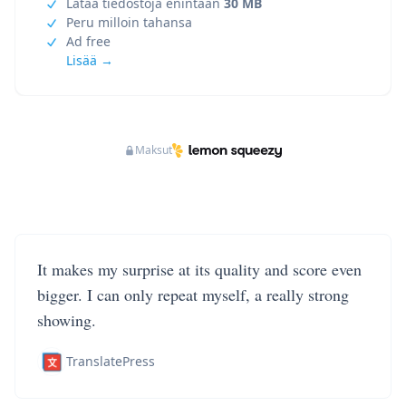
Lataa tiedostoja enintään
30 MB
Peru milloin tahansa
Ad free
Lisää →
Maksut
It makes my surprise at its quality and score even
bigger. I can only repeat myself, a really strong
showing.
TranslatePress