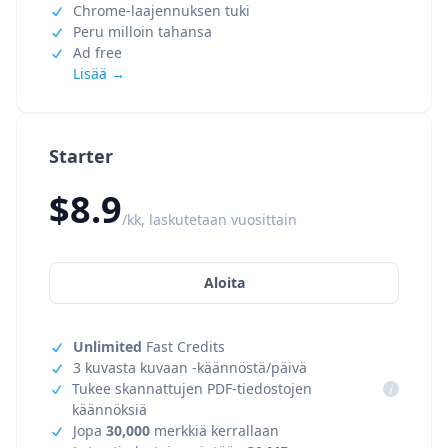
Chrome-laajennuksen tuki
Peru milloin tahansa
Ad free
Lisää →
Starter
$8.9
/kk, laskutetaan vuosittain
Aloita
Unlimited
Fast Credits
3 kuvasta kuvaan -käännöstä/päivä
Tukee skannattujen PDF-tiedostojen
i
käännöksiä
Jopa
30,000
merkkiä kerrallaan