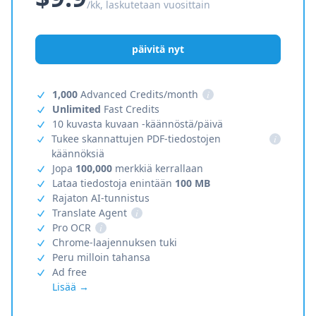
/kk, laskutetaan vuosittain
päivitä nyt
1,000
Advanced Credits/month
i
Unlimited
Fast Credits
10 kuvasta kuvaan -käännöstä/päivä
Tukee skannattujen PDF-tiedostojen
i
käännöksiä
Jopa
100,000
merkkiä kerrallaan
Lataa tiedostoja enintään
100 MB
Rajaton AI-tunnistus
Translate Agent
i
Pro OCR
i
Chrome-laajennuksen tuki
Peru milloin tahansa
Ad free
Lisää →