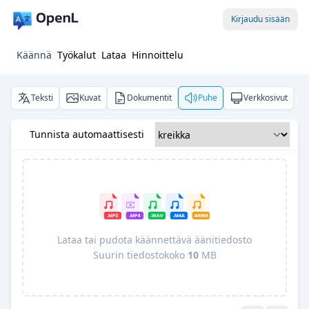
Kirjaudu sisään
Käännä
Työkalut
Lataa
Hinnoittelu
Teksti
Kuvat
Dokumentit
Puhe
Verkkosivut
Tunnista automaattisesti
Lataa tai pudota käännettävä äänitiedosto
Suurin tiedostokoko
10
MB
Pro