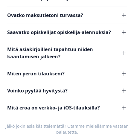
Ovatko maksutietoni turvassa?
Saavatko opiskelijat opiskelija-alennuksia?
Mitä asiakirjoilleni tapahtuu niiden
kääntämisen jälkeen?
Miten perun tilaukseni?
Voinko pyytää hyvitystä?
Mitä eroa on verkko- ja iOS-tilauksilla?
Jäikö jokin asia käsittelemättä? Otamme mielellämme vastaan
palautetta
.