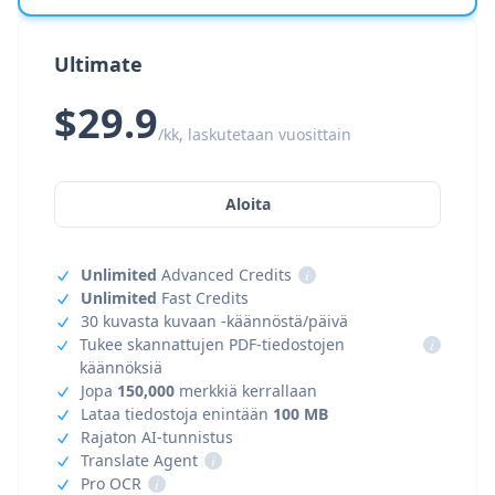
Ultimate
$29.9
/kk, laskutetaan vuosittain
Aloita
Unlimited
Advanced Credits
i
Unlimited
Fast Credits
30 kuvasta kuvaan -käännöstä/päivä
Tukee skannattujen PDF-tiedostojen
i
käännöksiä
Jopa
150,000
merkkiä kerrallaan
Lataa tiedostoja enintään
100 MB
Rajaton AI-tunnistus
Translate Agent
i
Pro OCR
i