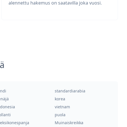
alennettu hakemus on saatavilla joka vuosi.
sä
indi
standardiarabia
enäjä
korea
ndonesia
vietnam
llanti
puola
eksikonespanja
Muinaiskreikka