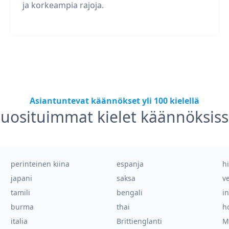
ja korkeampia rajoja.
Asiantuntevat käännökset yli 100 kielellä
uosituimmat kielet käännöksis
perinteinen kiina
espanja
h
japani
saksa
v
tamili
bengali
i
burma
thai
ho
italia
Brittienglanti
M