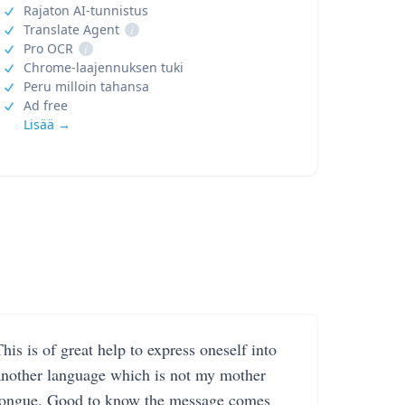
Rajaton AI-tunnistus
Translate Agent
i
Pro OCR
i
Chrome-laajennuksen tuki
Peru milloin tahansa
Ad free
Lisää →
his is of great help to express oneself into
another language which is not my mother
tongue. Good to know the message comes