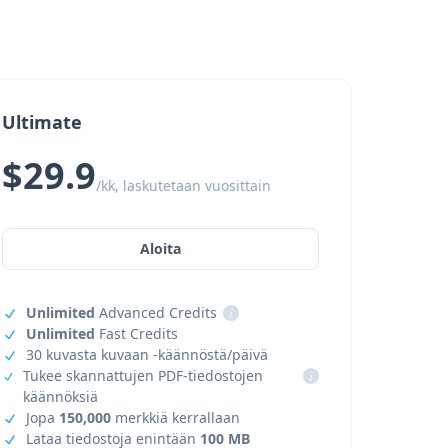
Ultimate
$29.9
/kk, laskutetaan vuosittain
Aloita
Unlimited
Advanced Credits
i
Unlimited
Fast Credits
30 kuvasta kuvaan -käännöstä/päivä
Tukee skannattujen PDF-tiedostojen
i
käännöksiä
Jopa
150,000
merkkiä kerrallaan
Lataa tiedostoja enintään
100 MB