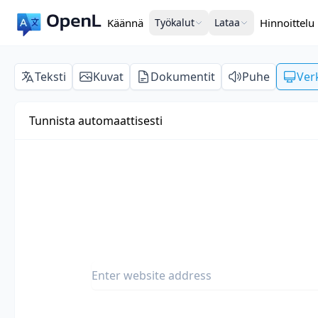
Käännä
Työkalut
Lataa
Hinnoittelu
Teksti
Kuvat
Dokumentit
Puhe
Ver
Tunnista automaattisesti