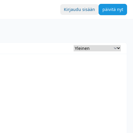
Kirjaudu sisään
päivitä nyt