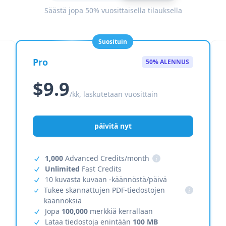
Säästä jopa 50% vuosittaisella tilauksella
Suosituin
Pro
50% ALENNUS
$9.9
/kk, laskutetaan vuosittain
päivitä nyt
1,000
Advanced Credits/month
i
Unlimited
Fast Credits
10 kuvasta kuvaan -käännöstä/päivä
Tukee skannattujen PDF-tiedostojen
i
käännöksiä
Jopa
100,000
merkkiä kerrallaan
Lataa tiedostoja enintään
100 MB