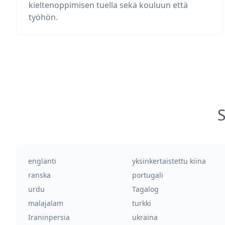
kieltenoppimisen tuella sekä kouluun että
työhön.
S
englanti
yksinkertaistettu kiina
ranska
portugali
urdu
Tagalog
malajalam
turkki
Iraninpersia
ukraina