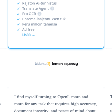
Rajaton AI-tunnistus
Translate Agent
i
Pro OCR
i
Chrome-laajennuksen tuki
Peru milloin tahansa
Ad free
Lisää →
Maksut
I find myself turning to OpenL more and
T
y
more for any task that requires high accuracy,
document integrity, and peace of mind about