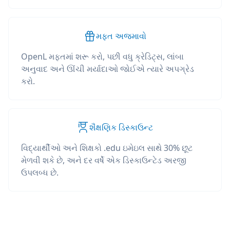
મફત અજમાવો
OpenL મફતમાં શરૂ કરો, પછી વધુ ક્રેડિટ્સ, લાંબા
અનુવાદ અને ઊંચી મર્યાદાઓ જોઈએ ત્યારે અપગ્રેડ
કરો.
શૈક્ષણિક ડિસ્કાઉન્ટ
વિદ્યાર્થીઓ અને શિક્ષકો .edu ઇમેઇલ સાથે 30% છૂટ
મેળવી શકે છે, અને દર વર્ષે એક ડિસ્કાઉન્ટેડ અરજી
ઉપલબ્ધ છે.