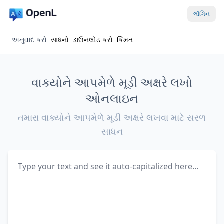
લૉગિન
અનુવાદ કરો
સાધનો
ડાઉનલોડ કરો
કિંમત
વાક્યોને આપમેળે મૂડી અક્ષરે લખો
ઓનલાઇન
તમારા વાક્યોને આપમેળે મૂડી અક્ષરે લખવા માટે સરળ
સાધન