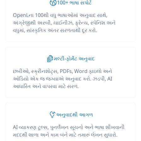
100+ ભાષા સપોર્ટ
OpenLના 100થી વધુ ભાષાઓમાં અનુવાદ સાથે,
અંગ્રેજીથી અરબી, ચાઈનીઝ, ફ્રેન્ચ, સ્પેનિશ અને
વધુમાં, સાંસ્કૃતિક અંતર સરળતાથી દૂર કરો.
મલ્ટી-ફોર્મેટ અનુવાદ
છબીઓ, સ્ક્રીનશોટ્સ, PDFs, Word ફાઇલો અને
ઓડિયો એક જ જગ્યાએ અનુવાદ કરો. ઝડપી, AI
આધારિત અને વાપરવા માટે સરળ.
અનુવાદથી આગળ
AI વ્યાકરણ ટૂલ્સ, પુનર્લેખન સૂચનો અને ભાષા શીખવાની
મદદથી શાળા અને કામ બંને માટે તમારું લેખન સુધારો.