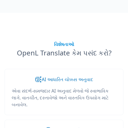
વિશેષતાઓ
OpenL Translate કેમ પસંદ કરો?
AI આધારિત ચોક્કસ અનુવાદ
એવા સંદર્ભ-સમજદાર AI અનુવાદ મેળવો જે સ્વાભાવિક
લાગે. વાતચીત, દસ્તાવેજો અને વાસ્તવિક ઉપયોગ માટે
બનાવેલ.