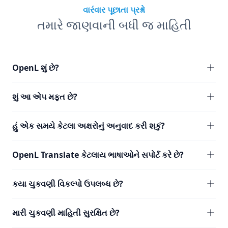
વારંવાર પૂછાતા પ્રશ્નો
તમારે જાણવાની બધી જ માહિતી
OpenL શું છે?
શું આ એપ મફત છે?
હું એક સમયે કેટલા અક્ષરોનું અનુવાદ કરી શકું?
OpenL Translate કેટલાય ભાષાઓને સપોર્ટ કરે છે?
કયા ચુકવણી વિકલ્પો ઉપલબ્ધ છે?
મારી ચુકવણી માહિતી સુરક્ષિત છે?