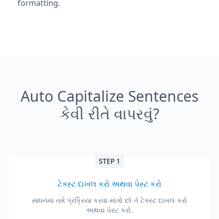
formatting.
Auto Capitalize Sentences
કેવી રીતે વાપરવું?
STEP 1
ટેક્સ્ટ દાખલ કરો અથવા પેસ્ટ કરો
સાધનમાં તમે પ્રક્રિયા કરવા માંગો છો તે ટેક્સ્ટ દાખલ કરો
અથવા પેસ્ટ કરો.