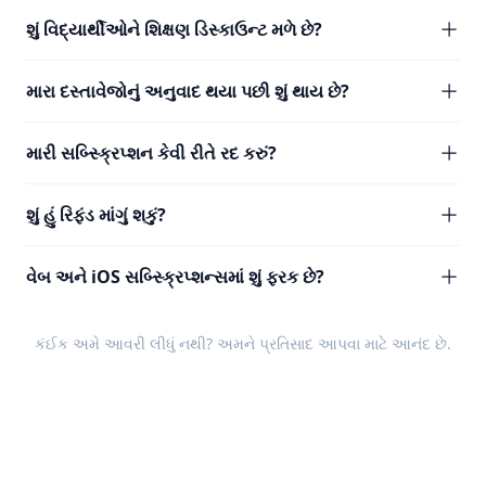
શું વિદ્યાર્થીઓને શિક્ષણ ડિસ્કાઉન્ટ મળે છે?
મારા દસ્તાવેજોનું અનુવાદ થયા પછી શું થાય છે?
મારી સબ્સ્ક્રિપ્શન કેવી રીતે રદ કરું?
શું હું રિફંડ માંગું શકું?
વેબ અને iOS સબ્સ્ક્રિપ્શન્સમાં શું ફરક છે?
કંઈક અમે આવરી લીધું નથી? અમને
પ્રતિસાદ
આપવા માટે આનંદ છે.