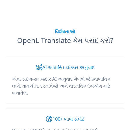
વિશેષતાઓ
OpenL Translate કેમ પસંદ કરો?
AI આધારિત ચોક્કસ અનુવાદ
એવા સંદર્ભ-સમજદાર AI અનુવાદ મેળવો જે સ્વાભાવિક
લાગે. વાતચીત, દસ્તાવેજો અને વાસ્તવિક ઉપયોગ માટે
બનાવેલ.
100+ ભાષા સપોર્ટ