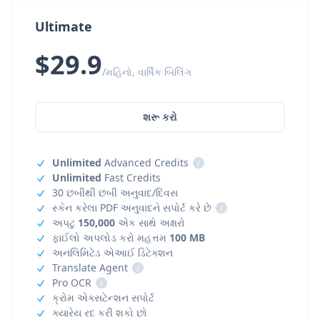
Ultimate
$29.9
/મહિનો, વાર્ષિક બિલિંગ
શરૂ કરો
Unlimited
Advanced Credits
i
Unlimited
Fast Credits
30 છબીથી છબી અનુવાદ/દિવસ
સ્કેન કરેલા PDF અનુવાદને સપોર્ટ કરે છે
i
અપટુ
150,000
એક સાથે અક્ષરો
ફાઈલો અપલોડ કરો મહત્તમ
100 MB
અનલિમિટેડ એઆઈ ડિટેક્શન
Translate Agent
i
Pro OCR
i
ક્રોમ એક્સટેન્શન સપોર્ટ
ક્યારેય રદ કરી શકો છો