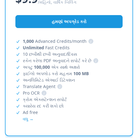
/મહિનો, વાર્ષિક બિલિંગ
હમણાં અપગ્રેડ કરો
1,000
Advanced Credits/month
i
Unlimited
Fast Credits
10 છબીથી છબી અનુવાદ/દિવસ
સ્કેન કરેલા PDF અનુવાદને સપોર્ટ કરે છે
i
અપટુ
100,000
એક સાથે અક્ષરો
ફાઈલો અપલોડ કરો મહત્તમ
100 MB
અનલિમિટેડ એઆઈ ડિટેક્શન
Translate Agent
i
Pro OCR
i
ક્રોમ એક્સટેન્શન સપોર્ટ
ક્યારેય રદ કરી શકો છો
Ad free
વધુ →