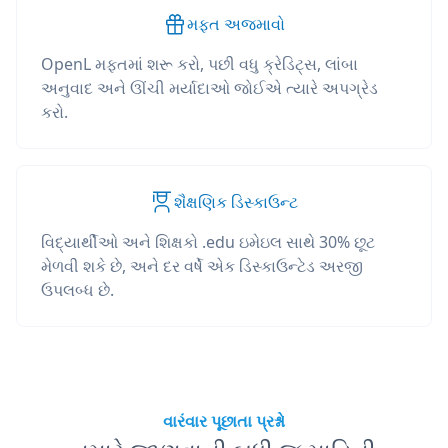
મફત અજમાવો
OpenL મફતમાં શરૂ કરો, પછી વધુ ક્રેડિટ્સ, લાંબા
અનુવાદ અને ઊંચી મર્યાદાઓ જોઈએ ત્યારે અપગ્રેડ
કરો.
શૈક્ષણિક ડિસ્કાઉન્ટ
વિદ્યાર્થીઓ અને શિક્ષકો .edu ઇમેઇલ સાથે 30% છૂટ
મેળવી શકે છે, અને દર વર્ષે એક ડિસ્કાઉન્ટેડ અરજી
ઉપલબ્ધ છે.
વારંવાર પૂછાતા પ્રશ્નો