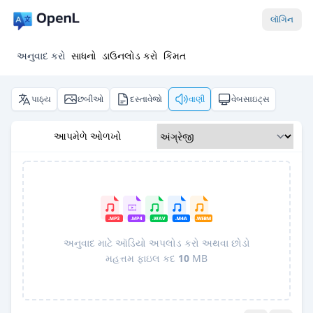
લૉગિન
અનુવાદ કરો
સાધનો
ડાઉનલોડ કરો
કિંમત
પાઠ્ય
છબીઓ
દસ્તાવેજો
વાણી
વેબસાઇટ્સ
આપમેળે ઓળખો
અનુવાદ માટે ઑડિયો અપલોડ કરો અથવા છોડો
મહત્તમ ફાઇલ કદ
10
MB
Pro