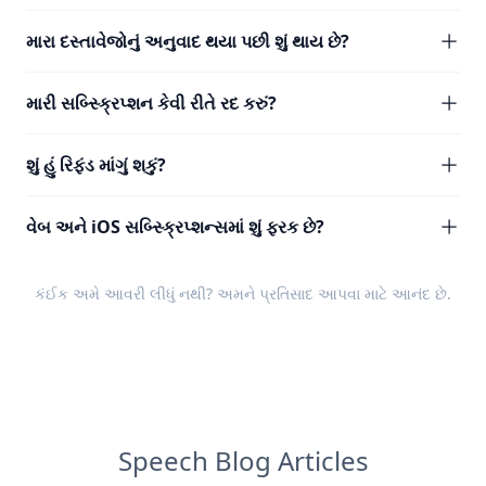
મારા દસ્તાવેજોનું અનુવાદ થયા પછી શું થાય છે?
મારી સબ્સ્ક્રિપ્શન કેવી રીતે રદ કરું?
શું હું રિફંડ માંગું શકું?
વેબ અને iOS સબ્સ્ક્રિપ્શન્સમાં શું ફરક છે?
કંઈક અમે આવરી લીધું નથી? અમને
પ્રતિસાદ
આપવા માટે આનંદ છે.
Speech Blog Articles