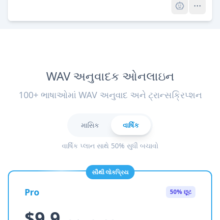
WAV અનુવાદક ઓનલાઇન
100+ ભાષાઓમાં WAV અનુવાદ અને ટ્રાન્સક્રિપ્શન
માસિક
વાર્ષિક
વાર્ષિક પ્લાન સાથે 50% સુધી બચાવો
સૌથી લોકપ્રિય
Pro
50% છૂટ
$9.9