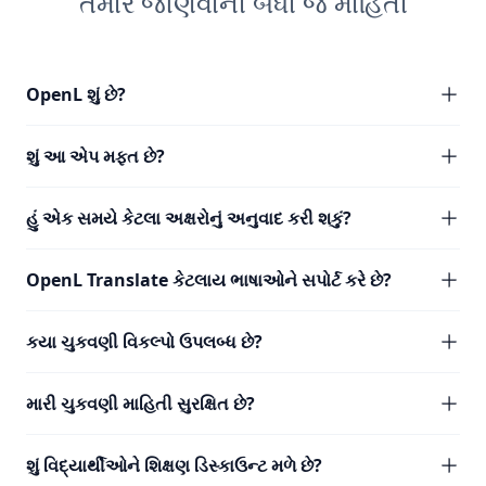
તમારે જાણવાની બધી જ માહિતી
OpenL શું છે?
શું આ એપ મફત છે?
હું એક સમયે કેટલા અક્ષરોનું અનુવાદ કરી શકું?
OpenL Translate કેટલાય ભાષાઓને સપોર્ટ કરે છે?
કયા ચુકવણી વિકલ્પો ઉપલબ્ધ છે?
મારી ચુકવણી માહિતી સુરક્ષિત છે?
શું વિદ્યાર્થીઓને શિક્ષણ ડિસ્કાઉન્ટ મળે છે?