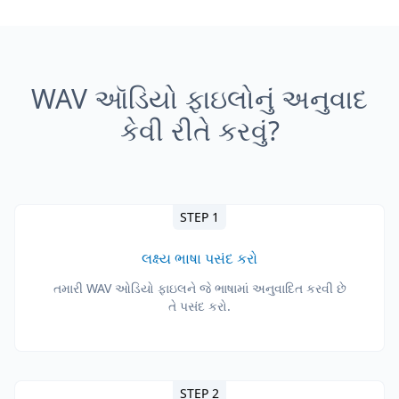
WAV ઑડિયો ફાઇલોનું અનુવાદ
કેવી રીતે કરવું?
STEP 1
લક્ષ્ય ભાષા પસંદ કરો
તમારી WAV ઓડિયો ફાઇલને જે ભાષામાં અનુવાદિત કરવી છે
તે પસંદ કરો.
STEP 2