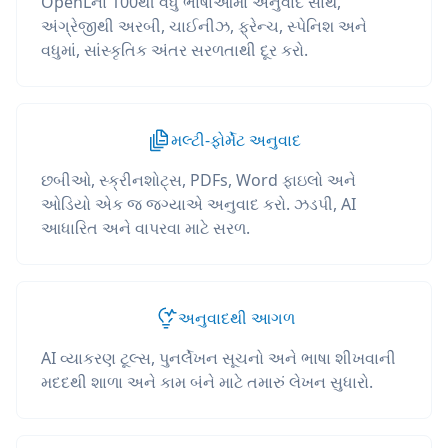
OpenLના 100થી વધુ ભાષાઓમાં અનુવાદ સાથે,
અંગ્રેજીથી અરબી, ચાઈનીઝ, ફ્રેન્ચ, સ્પેનિશ અને
વધુમાં, સાંસ્કૃતિક અંતર સરળતાથી દૂર કરો.
મલ્ટી-ફોર્મેટ અનુવાદ
છબીઓ, સ્ક્રીનશોટ્સ, PDFs, Word ફાઇલો અને
ઓડિયો એક જ જગ્યાએ અનુવાદ કરો. ઝડપી, AI
આધારિત અને વાપરવા માટે સરળ.
અનુવાદથી આગળ
AI વ્યાકરણ ટૂલ્સ, પુનર્લેખન સૂચનો અને ભાષા શીખવાની
મદદથી શાળા અને કામ બંને માટે તમારું લેખન સુધારો.