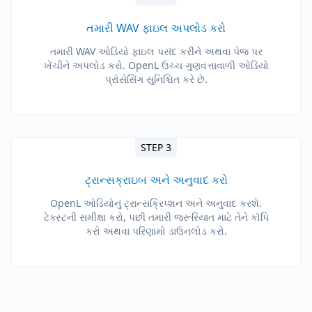
તમારી WAV ફાઇલ અપલોડ કરો
તમારી WAV ઓડિયો ફાઇલ પસંદ કરીને અથવા પેજ પર
ખેંચીને અપલોડ કરો. OpenL ઉચ્ચ ગુણવત્તાવાળી ઓડિયો
પ્રોસેસિંગ સુનિશ્ચિત કરે છે.
STEP 3
ટ્રાન્સક્રાઇબ અને અનુવાદ કરો
OpenL ઓડિયોનું ટ્રાન્સક્રિપ્શન અને અનુવાદ કરશે.
ટેક્સ્ટની સમીક્ષા કરો, પછી તમારી જરૂરિયાત માટે તેને કૉપિ
કરો અથવા પરિણામો ડાઉનલોડ કરો.