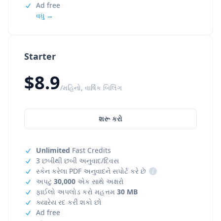
Ad free
વધુ →
Starter
$8.9
/મહિનો, વાર્ષિક બિલિંગ
શરૂ કરો
Unlimited
Fast Credits
3 છબીથી છબી અનુવાદ/દિવસ
સ્કેન કરેલા PDF અનુવાદને સપોર્ટ કરે છે
i
અપટુ
30,000
એક સાથે અક્ષરો
ફાઈલો અપલોડ કરો મહત્તમ
30 MB
ક્યારેય રદ કરી શકો છો
Ad free