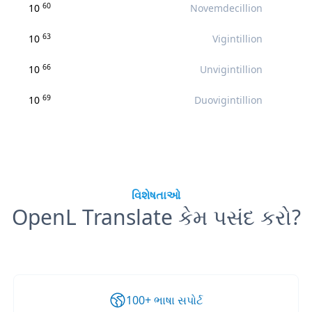
60
10
Novemdecillion
63
10
Vigintillion
66
10
Unvigintillion
69
10
Duovigintillion
વિશેષતાઓ
OpenL Translate કેમ પસંદ કરો?
100+ ભાષા સપોર્ટ