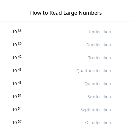
How to Read Large Numbers
36
10
Undecillion
39
10
Duodecillion
42
10
Tredecillion
45
10
Quattuordecillion
48
10
Quindecillion
51
10
Sexdecillion
54
10
Septendecillion
57
10
Octodecillion