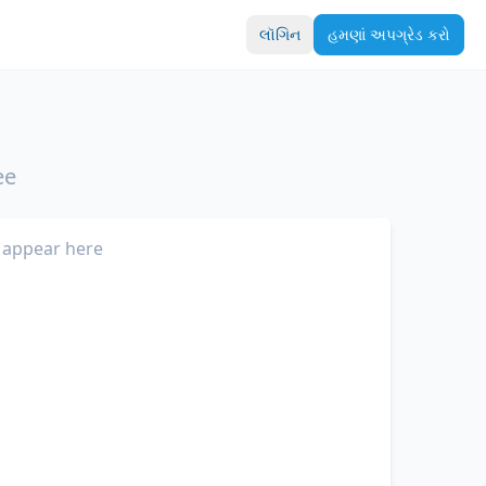
લૉગિન
હમણાં અપગ્રેડ કરો
ee
 appear here