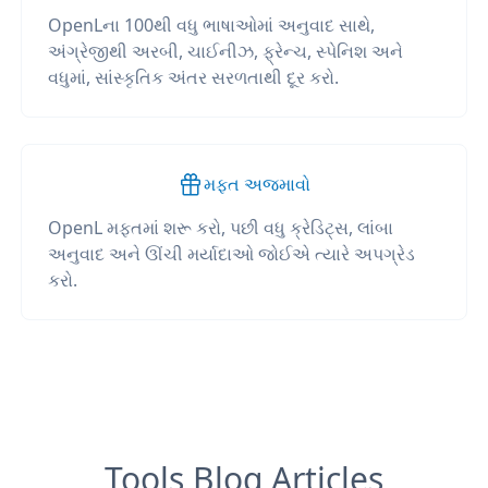
OpenLના 100થી વધુ ભાષાઓમાં અનુવાદ સાથે,
અંગ્રેજીથી અરબી, ચાઈનીઝ, ફ્રેન્ચ, સ્પેનિશ અને
વધુમાં, સાંસ્કૃતિક અંતર સરળતાથી દૂર કરો.
મફત અજમાવો
OpenL મફતમાં શરૂ કરો, પછી વધુ ક્રેડિટ્સ, લાંબા
અનુવાદ અને ઊંચી મર્યાદાઓ જોઈએ ત્યારે અપગ્રેડ
કરો.
Tools Blog Articles