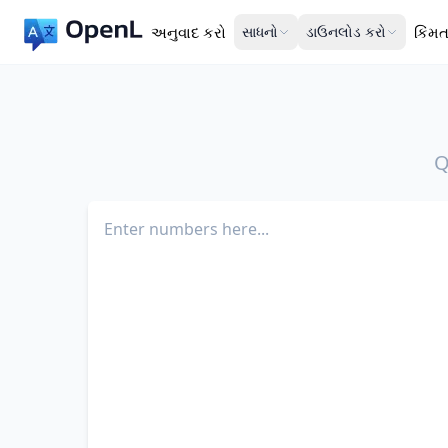
અનુવાદ કરો
સાધનો
ડાઉનલોડ કરો
કિંમ
Q