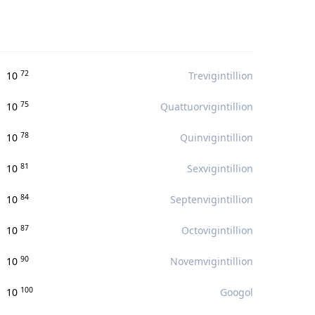
72
10
Trevigintillion
75
10
Quattuorvigintillion
78
10
Quinvigintillion
81
10
Sexvigintillion
84
10
Septenvigintillion
87
10
Octovigintillion
90
10
Novemvigintillion
100
10
Googol