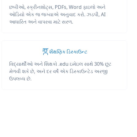
છબીઓ, સ્ક્રીનશોટ્સ, PDFs, Word ફાઇલો અને
ઓડિયો એક જ જગ્યાએ અનુવાદ કરો. ઝડપી, AI
આધારિત અને વાપરવા માટે સરળ.
શૈક્ષણિક ડિસ્કાઉન્ટ
વિદ્યાર્થીઓ અને શિક્ષકો .edu ઇમેઇલ સાથે 30% છૂટ
મેળવી શકે છે, અને દર વર્ષે એક ડિસ્કાઉન્ટેડ અરજી
ઉપલબ્ધ છે.