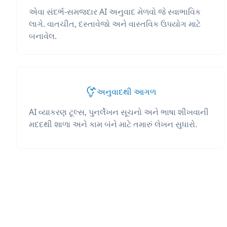
એવા સંદર્ભ-સમજદાર AI અનુવાદ મેળવો જે સ્વાભાવિક
લાગે. વાતચીત, દસ્તાવેજો અને વાસ્તવિક ઉપયોગ માટે
બનાવેલ.
અનુવાદથી આગળ
AI વ્યાકરણ ટૂલ્સ, પુનર્લેખન સૂચનો અને ભાષા શીખવાની
મદદથી શાળા અને કામ બંને માટે તમારું લેખન સુધારો.