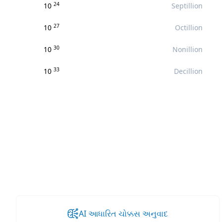
24
10
Septillion
27
10
Octillion
30
10
Nonillion
33
10
Decillion
AI આધારિત ચોક્કસ અનુવાદ