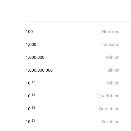
100
Hundred
1,000
Thousand
1,000,000
Million
1,000,000,000
Billion
12
10
Trillion
15
10
Quadrillion
18
10
Quintillion
21
10
Sextillion