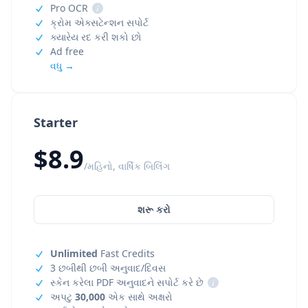
Pro OCR
i
ક્રોમ એક્સટેન્શન સપોર્ટ
ક્યારેય રદ કરી શકો છો
Ad free
વધુ →
Starter
$8.9
/મહિનો, વાર્ષિક બિલિંગ
શરૂ કરો
Unlimited
Fast Credits
3 છબીથી છબી અનુવાદ/દિવસ
સ્કેન કરેલા PDF અનુવાદને સપોર્ટ કરે છે
i
અપટુ
30,000
એક સાથે અક્ષરો