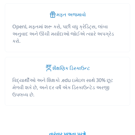
મફત અજમાવો
OpenL મફતમાં શરૂ કરો, પછી વધુ ક્રેડિટ્સ, લાંબા
અનુવાદ અને ઊંચી મર્યાદાઓ જોઈએ ત્યારે અપગ્રેડ
કરો.
શૈક્ષણિક ડિસ્કાઉન્ટ
વિદ્યાર્થીઓ અને શિક્ષકો .edu ઇમેઇલ સાથે 30% છૂટ
મેળવી શકે છે, અને દર વર્ષે એક ડિસ્કાઉન્ટેડ અરજી
ઉપલબ્ધ છે.
વારંવાર પૂછાતા પ્રશ્નો