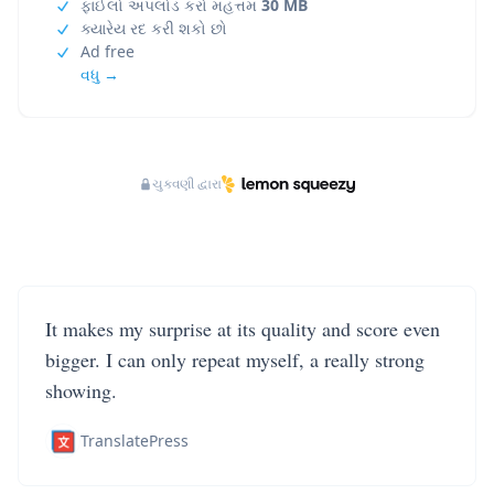
ફાઈલો અપલોડ કરો મહત્તમ
30 MB
ક્યારેય રદ કરી શકો છો
Ad free
વધુ →
ચુકવણી દ્વારા
It makes my surprise at its quality and score even
bigger. I can only repeat myself, a really strong
showing.
TranslatePress