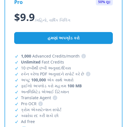
Pro
50% છૂટ
$9.9
/મહિનો, વાર્ષિક બિલિંગ
હમણાં અપગ્રેડ કરો
1,000
Advanced Credits/month
i
Unlimited
Fast Credits
10 છબીથી છબી અનુવાદ/દિવસ
સ્કેન કરેલા PDF અનુવાદને સપોર્ટ કરે છે
i
અપટુ
100,000
એક સાથે અક્ષરો
ફાઈલો અપલોડ કરો મહત્તમ
100 MB
અનલિમિટેડ એઆઈ ડિટેક્શન
Translate Agent
i
Pro OCR
i
ક્રોમ એક્સટેન્શન સપોર્ટ
ક્યારેય રદ કરી શકો છો
Ad free