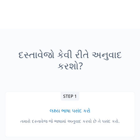
દસ્તાવેજો કેવી રીતે અનુવાદ
કરશો?
STEP 1
લક્ષ્ય ભાષા પસંદ કરો
તમારો દસ્તાવેજ જે ભાષામાં અનુવાદ કરવો છે તે પસંદ કરો.