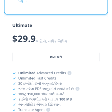
વધુ →
Ultimate
$29.9
/મહિનો, વાર્ષિક બિલિંગ
શરૂ કરો
Unlimited
Advanced Credits
i
Unlimited
Fast Credits
30 છબીથી છબી અનુવાદ/દિવસ
સ્કેન કરેલા PDF અનુવાદને સપોર્ટ કરે છે
i
અપટુ
150,000
એક સાથે અક્ષરો
ફાઈલો અપલોડ કરો મહત્તમ
100 MB
અનલિમિટેડ એઆઈ ડિટેક્શન
Translate Agent
i