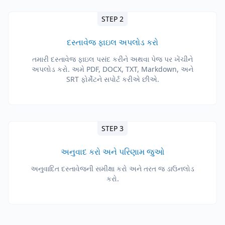
STEP 2
દસ્તાવેજ ફાઇલ અપલોડ કરો
તમારી દસ્તાવેજ ફાઇલ પસંદ કરીને અથવા પેજ પર ખેંચીને
અપલોડ કરો. અમે PDF, DOCX, TXT, Markdown, અને
SRT ફોર્મેટને સપોર્ટ કરીએ છીએ.
STEP 3
અનુવાદ કરો અને પરિણામ જુઓ
અનુવાદિત દસ્તાવેજની સમીક્ષા કરો અને તરત જ ડાઉનલોડ
કરો.