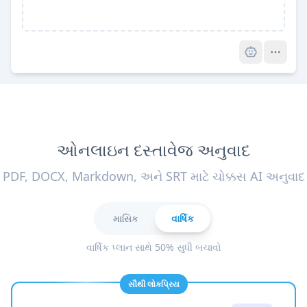
Pro
ઓનલાઇન દસ્તાવેજ અનુવાદ
PDF, DOCX, Markdown, અને SRT માટે ચોક્કસ AI અનુવાદ
માસિક
વાર્ષિક
વાર્ષિક પ્લાન સાથે 50% સુધી બચાવો
સૌથી લોકપ્રિય