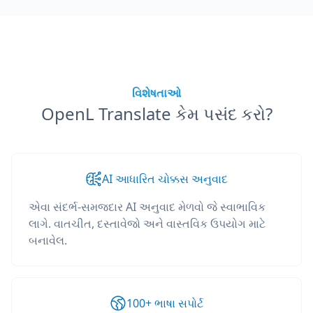
વિશેષતાઓ
OpenL Translate કેમ પસંદ કરો?
AI આધારિત ચોક્કસ અનુવાદ
એવા સંદર્ભ-સમજદાર AI અનુવાદ મેળવો જે સ્વાભાવિક
લાગે. વાતચીત, દસ્તાવેજો અને વાસ્તવિક ઉપયોગ માટે
બનાવેલ.
100+ ભાષા સપોર્ટ