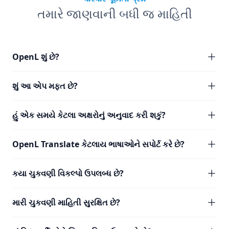
તમારે જાણવાની બધી જ માહિતી
OpenL શું છે?
શું આ એપ મફત છે?
હું એક સમયે કેટલા અક્ષરોનું અનુવાદ કરી શકું?
OpenL Translate કેટલાય ભાષાઓને સપોર્ટ કરે છે?
કયા ચુકવણી વિકલ્પો ઉપલબ્ધ છે?
મારી ચુકવણી માહિતી સુરક્ષિત છે?