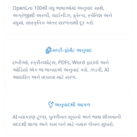
OpenLના 100થી વધુ ભાષાઓમાં અનુવાદ સાથે,
અંગ્રેજીથી અરબી, ચાઈનીઝ, ફ્રેન્ચ, સ્પેનિશ અને
વધુમાં, સાંસ્કૃતિક અંતર સરળતાથી દૂર કરો.
મલ્ટી-ફોર્મેટ અનુવાદ
છબીઓ, સ્ક્રીનશોટ્સ, PDFs, Word ફાઇલો અને
ઓડિયો એક જ જગ્યાએ અનુવાદ કરો. ઝડપી, AI
આધારિત અને વાપરવા માટે સરળ.
અનુવાદથી આગળ
AI વ્યાકરણ ટૂલ્સ, પુનર્લેખન સૂચનો અને ભાષા શીખવાની
મદદથી શાળા અને કામ બંને માટે તમારું લેખન સુધારો.