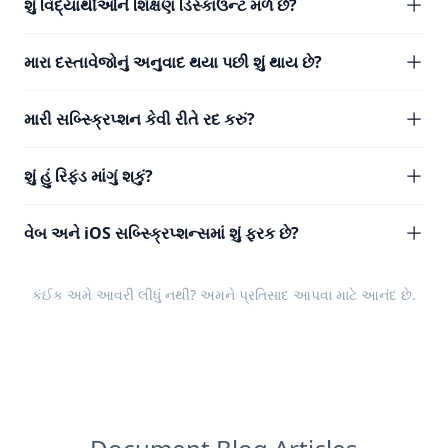
શું વિદ્યાર્થીઓને શિક્ષણ ડિસ્કાઉન્ટ મળે છે?
મારા દસ્તાવેજોનું અનુવાદ થયા પછી શું થાય છે?
મારી સબ્સ્ક્રિપ્શન કેવી રીતે રદ કરું?
શું હું રિફંડ માંગું શકું?
વેબ અને iOS સબ્સ્ક્રિપ્શન્સમાં શું ફરક છે?
કંઈક અમે આવરી લીધું નથી? અમને
પ્રતિસાદ
આપવા માટે આનંદ છે.