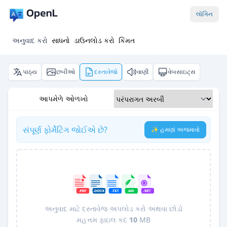
લૉગિન
અનુવાદ કરો
સાધનો
ડાઉનલોડ કરો
કિંમત
પાઠ્ય
છબીઓ
દસ્તાવેજો
વાણી
વેબસાઇટ્સ
આપમેળે ઓળખો
સંપૂર્ણ ફોર્મેટિંગ જોઈએ છે?
✨ હમણાં અજમાવો
અનુવાદ માટે દસ્તાવેજ અપલોડ કરો અથવા છોડો
મહત્તમ ફાઇલ કદ
10
MB