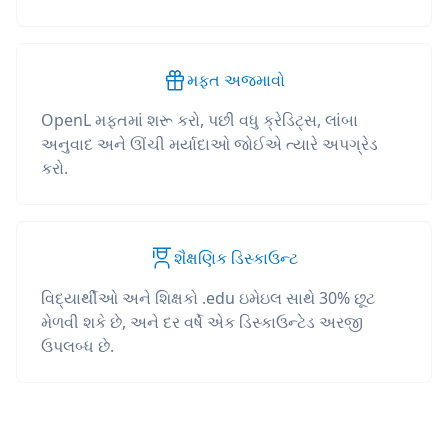
મફત અજમાવો
OpenL મફતમાં શરૂ કરો, પછી વધુ ક્રેડિટ્સ, લાંબા
અનુવાદ અને ઊંચી મર્યાદાઓ જોઈએ ત્યારે અપગ્રેડ
કરો.
શૈક્ષણિક ડિસ્કાઉન્ટ
વિદ્યાર્થીઓ અને શિક્ષકો .edu ઇમેઇલ સાથે 30% છૂટ
મેળવી શકે છે, અને દર વર્ષે એક ડિસ્કાઉન્ટેડ અરજી
ઉપલબ્ધ છે.