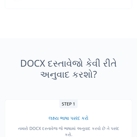
DOCX દસ્તાવેજો કેવી રીતે
અનુવાદ કરશો?
STEP 1
લક્ષ્ય ભાષા પસંદ કરો
તમારો DOCX દસ્તાવેજ જે ભાષામાં અનુવાદ કરવો છે તે પસંદ
કરો.