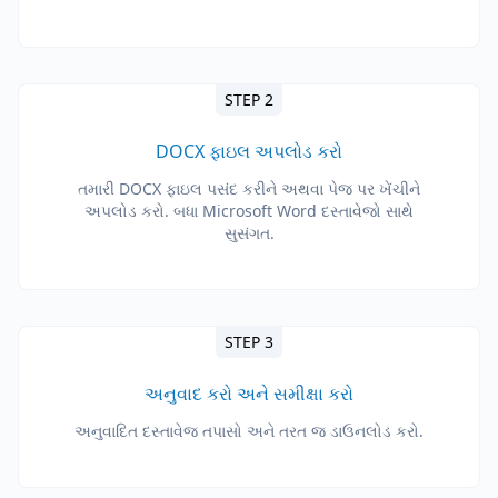
STEP 2
DOCX ફાઇલ અપલોડ કરો
તમારી DOCX ફાઇલ પસંદ કરીને અથવા પેજ પર ખેંચીને
અપલોડ કરો. બધા Microsoft Word દસ્તાવેજો સાથે
સુસંગત.
STEP 3
અનુવાદ કરો અને સમીક્ષા કરો
અનુવાદિત દસ્તાવેજ તપાસો અને તરત જ ડાઉનલોડ કરો.