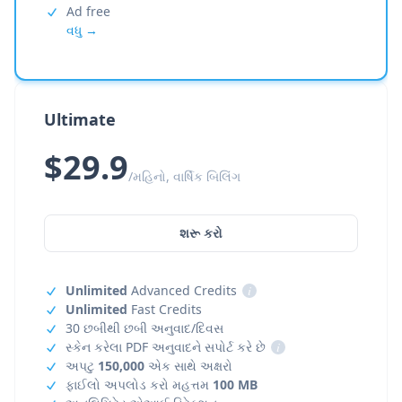
Ad free
વધુ →
Ultimate
$29.9
/મહિનો, વાર્ષિક બિલિંગ
શરૂ કરો
Unlimited
Advanced Credits
i
Unlimited
Fast Credits
30 છબીથી છબી અનુવાદ/દિવસ
સ્કેન કરેલા PDF અનુવાદને સપોર્ટ કરે છે
i
અપટુ
150,000
એક સાથે અક્ષરો
ફાઈલો અપલોડ કરો મહત્તમ
100 MB