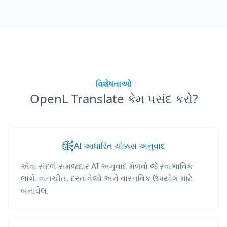
વિશેષતાઓ
OpenL Translate કેમ પસંદ કરો?
AI આધારિત ચોક્કસ અનુવાદ
એવા સંદર્ભ-સમજદાર AI અનુવાદ મેળવો જે સ્વાભાવિક
લાગે. વાતચીત, દસ્તાવેજો અને વાસ્તવિક ઉપયોગ માટે
બનાવેલ.