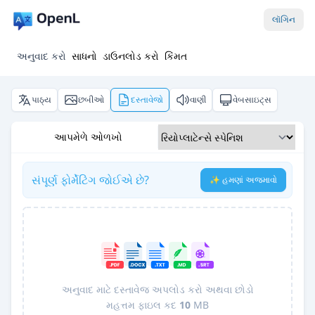
લૉગિન
અનુવાદ કરો
સાધનો
ડાઉનલોડ કરો
કિંમત
પાઠ્ય
છબીઓ
દસ્તાવેજો
વાણી
વેબસાઇટ્સ
આપમેળે ઓળખો
સંપૂર્ણ ફોર્મેટિંગ જોઈએ છે?
✨ હમણાં અજમાવો
અનુવાદ માટે દસ્તાવેજ અપલોડ કરો અથવા છોડો
મહત્તમ ફાઇલ કદ
10
MB