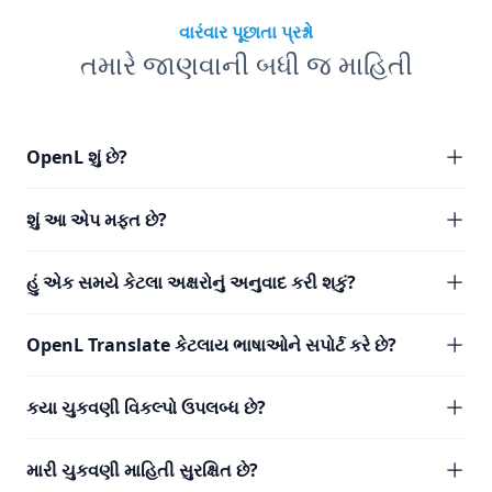
વારંવાર પૂછાતા પ્રશ્નો
તમારે જાણવાની બધી જ માહિતી
OpenL શું છે?
શું આ એપ મફત છે?
હું એક સમયે કેટલા અક્ષરોનું અનુવાદ કરી શકું?
OpenL Translate કેટલાય ભાષાઓને સપોર્ટ કરે છે?
કયા ચુકવણી વિકલ્પો ઉપલબ્ધ છે?
મારી ચુકવણી માહિતી સુરક્ષિત છે?