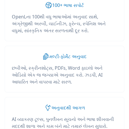
100+ ભાષા સપોર્ટ
OpenLના 100થી વધુ ભાષાઓમાં અનુવાદ સાથે,
અંગ્રેજીથી અરબી, ચાઈનીઝ, ફ્રેન્ચ, સ્પેનિશ અને
વધુમાં, સાંસ્કૃતિક અંતર સરળતાથી દૂર કરો.
મલ્ટી-ફોર્મેટ અનુવાદ
છબીઓ, સ્ક્રીનશોટ્સ, PDFs, Word ફાઇલો અને
ઓડિયો એક જ જગ્યાએ અનુવાદ કરો. ઝડપી, AI
આધારિત અને વાપરવા માટે સરળ.
અનુવાદથી આગળ
AI વ્યાકરણ ટૂલ્સ, પુનર્લેખન સૂચનો અને ભાષા શીખવાની
મદદથી શાળા અને કામ બંને માટે તમારું લેખન સુધારો.