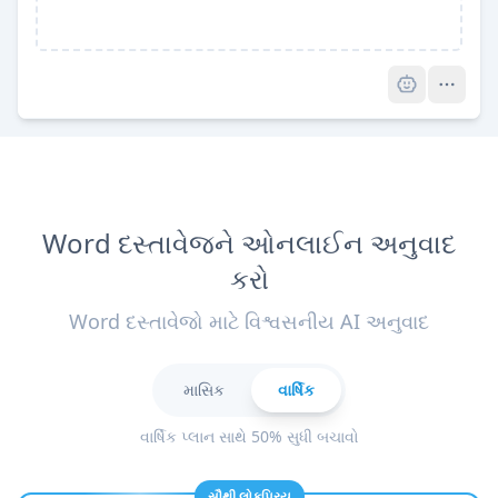
Pro
Word દસ્તાવેજને ઓનલાઈન અનુવાદ
કરો
Word દસ્તાવેજો માટે વિશ્વસનીય AI અનુવાદ
માસિક
વાર્ષિક
વાર્ષિક પ્લાન સાથે 50% સુધી બચાવો
સૌથી લોકપ્રિય