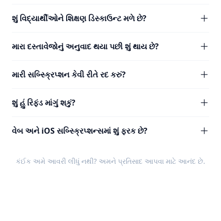
શું વિદ્યાર્થીઓને શિક્ષણ ડિસ્કાઉન્ટ મળે છે?
મારા દસ્તાવેજોનું અનુવાદ થયા પછી શું થાય છે?
મારી સબ્સ્ક્રિપ્શન કેવી રીતે રદ કરું?
શું હું રિફંડ માંગું શકું?
વેબ અને iOS સબ્સ્ક્રિપ્શન્સમાં શું ફરક છે?
કંઈક અમે આવરી લીધું નથી? અમને
પ્રતિસાદ
આપવા માટે આનંદ છે.