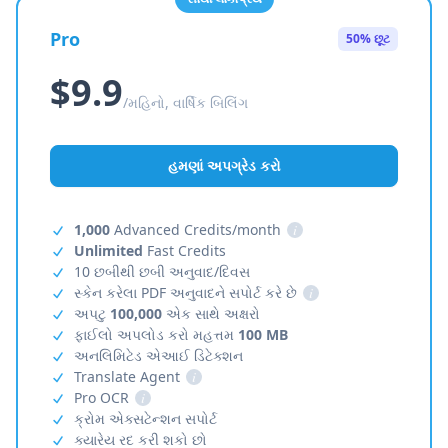
Pro
50% છૂટ
$9.9
/મહિનો, વાર્ષિક બિલિંગ
હમણાં અપગ્રેડ કરો
1,000
Advanced Credits/month
i
Unlimited
Fast Credits
10 છબીથી છબી અનુવાદ/દિવસ
સ્કેન કરેલા PDF અનુવાદને સપોર્ટ કરે છે
i
અપટુ
100,000
એક સાથે અક્ષરો
ફાઈલો અપલોડ કરો મહત્તમ
100 MB
અનલિમિટેડ એઆઈ ડિટેક્શન
Translate Agent
i
Pro OCR
i
ક્રોમ એક્સટેન્શન સપોર્ટ
ક્યારેય રદ કરી શકો છો