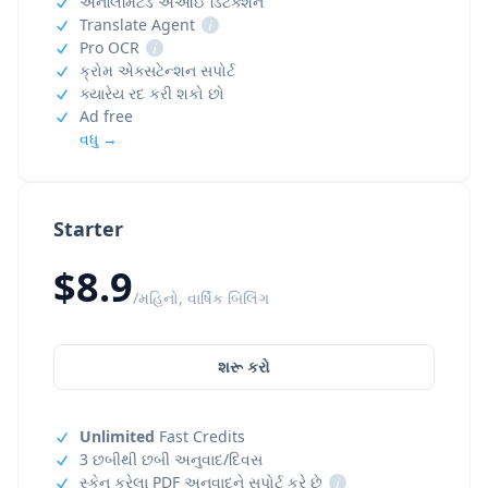
અનલિમિટેડ એઆઈ ડિટેક્શન
Translate Agent
i
Pro OCR
i
ક્રોમ એક્સટેન્શન સપોર્ટ
ક્યારેય રદ કરી શકો છો
Ad free
વધુ →
Starter
$8.9
/મહિનો, વાર્ષિક બિલિંગ
શરૂ કરો
Unlimited
Fast Credits
3 છબીથી છબી અનુવાદ/દિવસ
સ્કેન કરેલા PDF અનુવાદને સપોર્ટ કરે છે
i