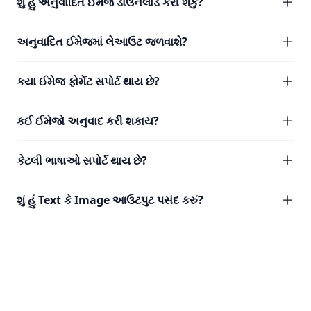
શું હું અનુવાદિત ઈમેજ ડાઉનલોડ કરી શકું?
અનુવાદિત ઈમેજમાં લેઆઉટ જળવાશે?
કયા ઈમેજ ફોર્મેટ સપોર્ટ થાય છે?
કઈ ઈમેજો અનુવાદ કરી શકાય?
કેટલી ભાષાઓ સપોર્ટ થાય છે?
શું હું Text કે Image આઉટપુટ પસંદ કરું?