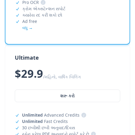
Pro OCR
i
ક્રોમ એક્સટેન્શન સપોર્ટ
ક્યારેય રદ કરી શકો છો
Ad free
વધુ →
Ultimate
$29.9
/મહિનો, વાર્ષિક બિલિંગ
શરૂ કરો
Unlimited
Advanced Credits
i
Unlimited
Fast Credits
30 છબીથી છબી અનુવાદ/દિવસ
સ્કેન કરેલા PDF અનુવાદને સપોર્ટ કરે છે
i