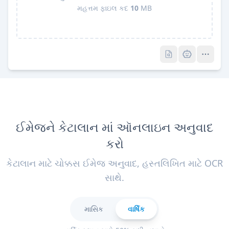
મહત્તમ ફાઇલ કદ
10
MB
Pro
Pro
ઈમેજને કેટાલાન માં ઑનલાઇન અનુવાદ
કરો
કેટાલાન માટે ચોક્કસ ઈમેજ અનુવાદ, હસ્તલિખિત માટે OCR
સાથે.
માસિક
વાર્ષિક