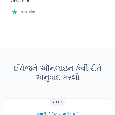
Great tool!
Trustpilot
ઈમેજને ઑનલાઇન કેવી રીતે
અનુવાદ કરશો
STEP 1
તમારી ઈમેજ અપલોડ કરો