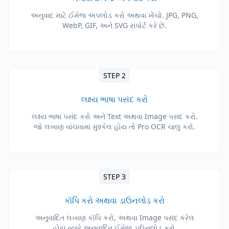
અનુવાદ માટે ઈમેજ અપલોડ કરો અથવા ખેંચો. JPG, PNG,
WebP, GIF, અને SVG સપોર્ટ કરે છે.
STEP 2
લક્ષ્ય ભાષા પસંદ કરો
લક્ષ્ય ભાષા પસંદ કરો અને Text અથવા Image પસંદ કરો.
જો લખાણ વાંચવામાં મુશ્કેલ હોય તો Pro OCR ચાલુ કરો.
STEP 3
કૉપિ કરો અથવા ડાઉનલોડ કરો
અનુવાદિત લખાણ કૉપિ કરો, અથવા Image પસંદ કરેલ
હોય ત્યારે અનુવાદિત ઈમેજ ડાઉનલોડ કરો.