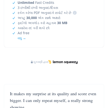
Unlimited
Fast Credits
3 છબીથી છબી અનુવાદ/દિવસ
સ્કેન કરેલા PDF અનુવાદને સપોર્ટ કરે છે
i
અપટુ
30,000
એક સાથે અક્ષરો
ફાઈલો અપલોડ કરો મહત્તમ
30 MB
ક્યારેય રદ કરી શકો છો
Ad free
વધુ →
ચુકવણી દ્વારા
It makes my surprise at its quality and score even
bigger. I can only repeat myself, a really strong
showing.