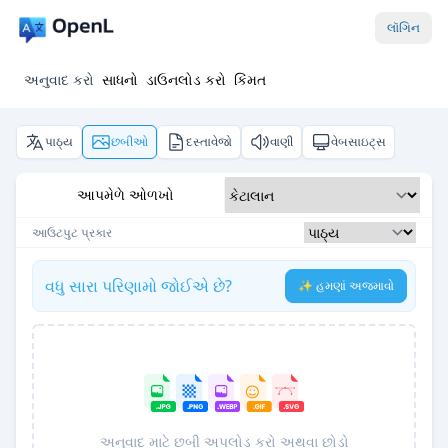
લૉગિન
અનુવાદ કરો
સાધનો
ડાઉનલોડ કરો
કિંમત
પાઠ્ય
છબીઓ
દસ્તાવેજો
વાણી
વેબસાઇટ્સ
આપમેળે ઓળખો
આઉટપુટ પ્રકાર
વધુ સારા પરિણામો જોઈએ છે?
✨ હમણાં અજમાવો
અનુવાદ માટે છબી અપલોડ કરો અથવા છોડો