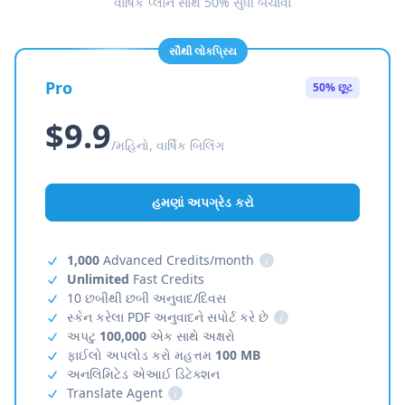
વાર્ષિક પ્લાન સાથે 50% સુધી બચાવો
સૌથી લોકપ્રિય
Pro
50% છૂટ
$9.9
/મહિનો, વાર્ષિક બિલિંગ
હમણાં અપગ્રેડ કરો
1,000
Advanced Credits/month
i
Unlimited
Fast Credits
10 છબીથી છબી અનુવાદ/દિવસ
સ્કેન કરેલા PDF અનુવાદને સપોર્ટ કરે છે
i
અપટુ
100,000
એક સાથે અક્ષરો
ફાઈલો અપલોડ કરો મહત્તમ
100 MB
અનલિમિટેડ એઆઈ ડિટેક્શન
Translate Agent
i