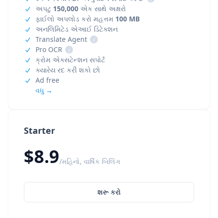
અપટુ
150,000
એક સાથે અક્ષરો
ફાઈલો અપલોડ કરો મહત્તમ
100 MB
અનલિમિટેડ એઆઈ ડિટેક્શન
Translate Agent
i
Pro OCR
i
ક્રોમ એક્સટેન્શન સપોર્ટ
ક્યારેય રદ કરી શકો છો
Ad free
વધુ →
Starter
$8.9
/મહિનો, વાર્ષિક બિલિંગ
શરૂ કરો