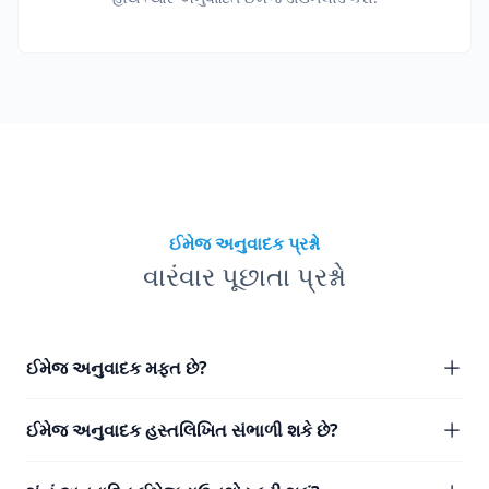
ઈમેજ અનુવાદક પ્રશ્નો
વારંવાર પૂછાતા પ્રશ્નો
ઈમેજ અનુવાદક મફત છે?
ઈમેજ અનુવાદક હસ્તલિખિત સંભાળી શકે છે?