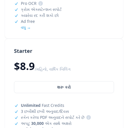
Pro OCR
i
ક્રોમ એક્સટેન્શન સપોર્ટ
ક્યારેય રદ કરી શકો છો
Ad free
વધુ →
Starter
$8.9
/મહિનો, વાર્ષિક બિલિંગ
શરૂ કરો
Unlimited
Fast Credits
3 છબીથી છબી અનુવાદ/દિવસ
સ્કેન કરેલા PDF અનુવાદને સપોર્ટ કરે છે
i
અપટુ
30,000
એક સાથે અક્ષરો