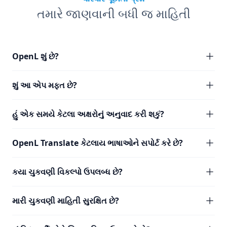
તમારે જાણવાની બધી જ માહિતી
OpenL શું છે?
શું આ એપ મફત છે?
હું એક સમયે કેટલા અક્ષરોનું અનુવાદ કરી શકું?
OpenL Translate કેટલાય ભાષાઓને સપોર્ટ કરે છે?
કયા ચુકવણી વિકલ્પો ઉપલબ્ધ છે?
મારી ચુકવણી માહિતી સુરક્ષિત છે?