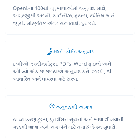
OpenLના 100થી વધુ ભાષાઓમાં અનુવાદ સાથે,
અંગ્રેજીથી અરબી, ચાઈનીઝ, ફ્રેન્ચ, સ્પેનિશ અને
વધુમાં, સાંસ્કૃતિક અંતર સરળતાથી દૂર કરો.
મલ્ટી-ફોર્મેટ અનુવાદ
છબીઓ, સ્ક્રીનશોટ્સ, PDFs, Word ફાઇલો અને
ઓડિયો એક જ જગ્યાએ અનુવાદ કરો. ઝડપી, AI
આધારિત અને વાપરવા માટે સરળ.
અનુવાદથી આગળ
AI વ્યાકરણ ટૂલ્સ, પુનર્લેખન સૂચનો અને ભાષા શીખવાની
મદદથી શાળા અને કામ બંને માટે તમારું લેખન સુધારો.