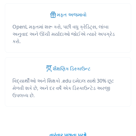
મફત અજમાવો
OpenL મફતમાં શરૂ કરો, પછી વધુ ક્રેડિટ્સ, લાંબા
અનુવાદ અને ઊંચી મર્યાદાઓ જોઈએ ત્યારે અપગ્રેડ
કરો.
શૈક્ષણિક ડિસ્કાઉન્ટ
વિદ્યાર્થીઓ અને શિક્ષકો .edu ઇમેઇલ સાથે 30% છૂટ
મેળવી શકે છે, અને દર વર્ષે એક ડિસ્કાઉન્ટેડ અરજી
ઉપલબ્ધ છે.
વારંવાર પૂછાતા પ્રશ્નો