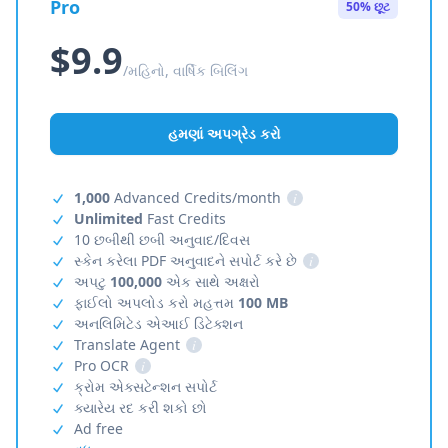
Pro
50% છૂટ
$9.9
/મહિનો, વાર્ષિક બિલિંગ
હમણાં અપગ્રેડ કરો
1,000
Advanced Credits/month
i
Unlimited
Fast Credits
10 છબીથી છબી અનુવાદ/દિવસ
સ્કેન કરેલા PDF અનુવાદને સપોર્ટ કરે છે
i
અપટુ
100,000
એક સાથે અક્ષરો
ફાઈલો અપલોડ કરો મહત્તમ
100 MB
અનલિમિટેડ એઆઈ ડિટેક્શન
Translate Agent
i
Pro OCR
i
ક્રોમ એક્સટેન્શન સપોર્ટ
ક્યારેય રદ કરી શકો છો
Ad free