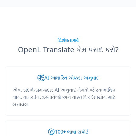
વિશેષતાઓ
OpenL Translate કેમ પસંદ કરો?
AI આધારિત ચોક્કસ અનુવાદ
એવા સંદર્ભ-સમજદાર AI અનુવાદ મેળવો જે સ્વાભાવિક
લાગે. વાતચીત, દસ્તાવેજો અને વાસ્તવિક ઉપયોગ માટે
બનાવેલ.
100+ ભાષા સપોર્ટ