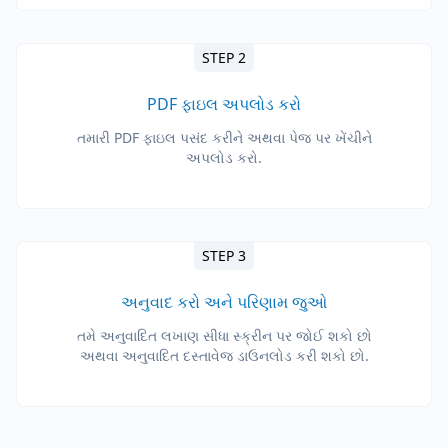
STEP 2
PDF ફાઇલ અપલોડ કરો
તમારી PDF ફાઇલ પસંદ કરીને અથવા પેજ પર ખેંચીને
અપલોડ કરો.
STEP 3
અનુવાદ કરો અને પરિણામ જુઓ
તમે અનુવાદિત લખાણ સીધા સ્ક્રીન પર જોઈ શકો છો
અથવા અનુવાદિત દસ્તાવેજ ડાઉનલોડ કરી શકો છો.