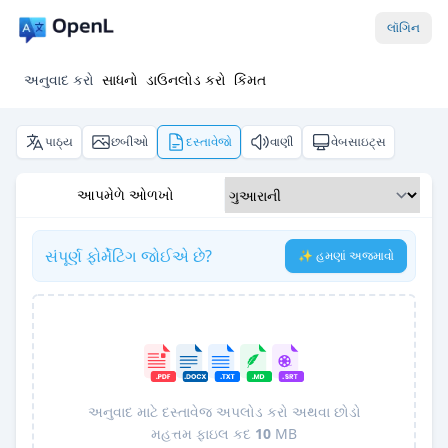
લૉગિન
અનુવાદ કરો
સાધનો
ડાઉનલોડ કરો
કિંમત
પાઠ્ય
છબીઓ
દસ્તાવેજો
વાણી
વેબસાઇટ્સ
આપમેળે ઓળખો
સંપૂર્ણ ફોર્મેટિંગ જોઈએ છે?
✨ હમણાં અજમાવો
અનુવાદ માટે દસ્તાવેજ અપલોડ કરો અથવા છોડો
મહત્તમ ફાઇલ કદ
10
MB