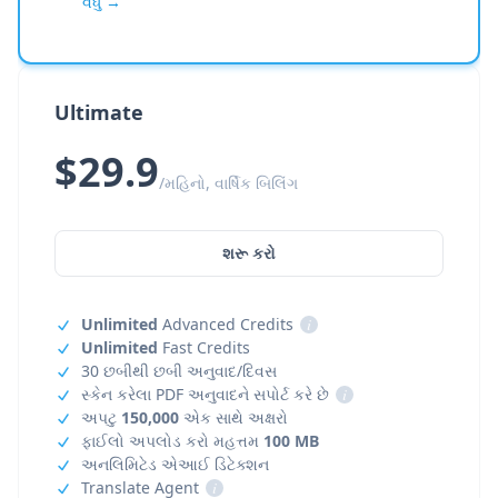
વધુ →
Ultimate
$29.9
/મહિનો, વાર્ષિક બિલિંગ
શરૂ કરો
Unlimited
Advanced Credits
i
Unlimited
Fast Credits
30 છબીથી છબી અનુવાદ/દિવસ
સ્કેન કરેલા PDF અનુવાદને સપોર્ટ કરે છે
i
અપટુ
150,000
એક સાથે અક્ષરો
ફાઈલો અપલોડ કરો મહત્તમ
100 MB
અનલિમિટેડ એઆઈ ડિટેક્શન
Translate Agent
i