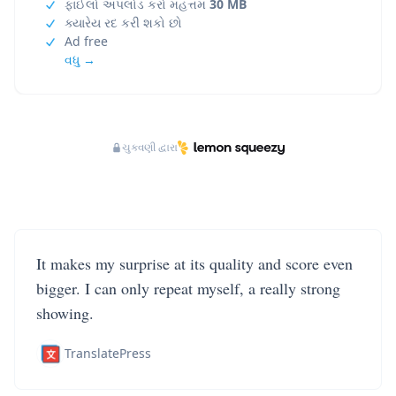
ફાઈલો અપલોડ કરો મહત્તમ
30 MB
ક્યારેય રદ કરી શકો છો
Ad free
વધુ →
ચુકવણી દ્વારા
It makes my surprise at its quality and score even
bigger. I can only repeat myself, a really strong
showing.
TranslatePress