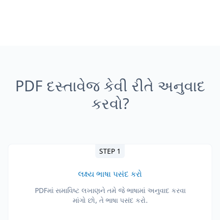
PDF દસ્તાવેજ કેવી રીતે અનુવાદ
કરવો?
STEP 1
લક્ષ્ય ભાષા પસંદ કરો
PDFમાં સમાવિષ્ટ લખાણને તમે જે ભાષામાં અનુવાદ કરવા
માંગો છો, તે ભાષા પસંદ કરો.