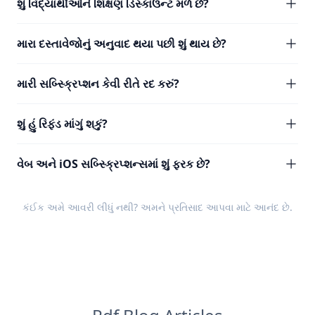
શું વિદ્યાર્થીઓને શિક્ષણ ડિસ્કાઉન્ટ મળે છે?
મારા દસ્તાવેજોનું અનુવાદ થયા પછી શું થાય છે?
મારી સબ્સ્ક્રિપ્શન કેવી રીતે રદ કરું?
શું હું રિફંડ માંગું શકું?
વેબ અને iOS સબ્સ્ક્રિપ્શન્સમાં શું ફરક છે?
કંઈક અમે આવરી લીધું નથી? અમને
પ્રતિસાદ
આપવા માટે આનંદ છે.