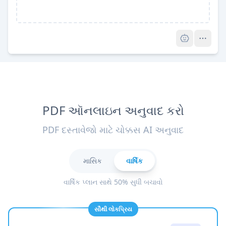
Pro
PDF ઑનલાઇન અનુવાદ કરો
PDF દસ્તાવેજો માટે ચોક્કસ AI અનુવાદ
માસિક
વાર્ષિક
વાર્ષિક પ્લાન સાથે 50% સુધી બચાવો
સૌથી લોકપ્રિય