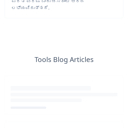
ಪ್ರತಿ ವರ್ಷ ಒಂದು ಡಿಸ್ಕೌಂಟ್ ಅರ್ಜಿ
ಲಭ್ಯವಿರುತ್ತದೆ.
Tools Blog Articles