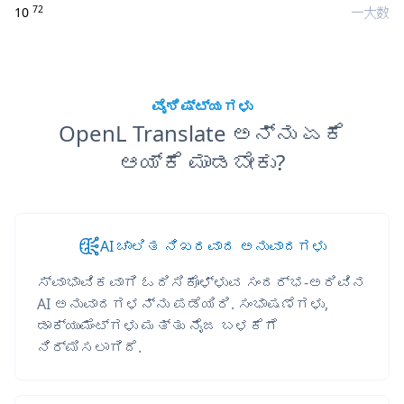
72
10
一大数
ವೈಶಿಷ್ಟ್ಯಗಳು
OpenL Translate ಅನ್ನು ಏಕೆ
ಆಯ್ಕೆ ಮಾಡಬೇಕು?
AI ಚಾಲಿತ ನಿಖರವಾದ ಅನುವಾದಗಳು
ಸ್ವಾಭಾವಿಕವಾಗಿ ಓದಿಸಿಕೊಳ್ಳುವ ಸಂದರ್ಭ-ಅರಿವಿನ
AI ಅನುವಾದಗಳನ್ನು ಪಡೆಯಿರಿ. ಸಂಭಾಷಣೆಗಳು,
ಡಾಕ್ಯುಮೆಂಟ್‌ಗಳು ಮತ್ತು ನೈಜ ಬಳಕೆಗೆ
ನಿರ್ಮಿಸಲಾಗಿದೆ.