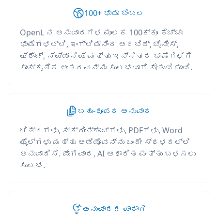
100+ ಭಾಷಾ ಬೆಂಬಲ
OpenL ನ ಅನುವಾದಗಳ ಮೂಲಕ 100ಕ್ಕೂ ಹೆಚ್ಚು
ಭಾಷೆಗಳಲ್ಲಿ, ಇಂಗ್ಲಿಷ್‌ನಿಂದ ಅರಬಿಕ್, ಚೈನೀಸ್,
ಫ್ರೆಂಚ್, ಸ್ಪ್ಯಾನಿಷ್ ಮತ್ತು ಇನ್ನಿತರ ಭಾಷೆಗಳಿಗೆ
ಸಾಂಸ್ಕೃತಿಕ ಅಂತರವನ್ನು ಸುಲಭವಾಗಿ ಸೇತುವೆ ಮಾಡಿ.
ಬಹು-ರೂಪದ ಅನುವಾದ
ಚಿತ್ರಗಳು, ಸ್ಕ್ರೀನ್‌ಶಾಟ್‌ಗಳು, PDFಗಳು, Word
ಫೈಲ್‌ಗಳು ಮತ್ತು ಆಡಿಯೊವನ್ನು ಒಂದೇ ಸ್ಥಳದಲ್ಲಿ
ಅನುವಾದಿಸಿ. ವೇಗವಾದ, AI ಆಧಾರಿತ ಮತ್ತು ಬಳಸಲು
ಸುಲಭ.
ಅನುವಾದದ ಪಾರಾಗಿ