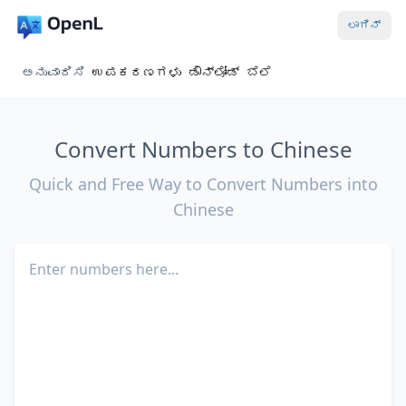
ಲಾಗಿನ್
ಅನುವಾದಿಸಿ
ಉಪಕರಣಗಳು
ಡೌನ್‌ಲೋಡ್
ಬೆಲೆ
Convert Numbers to Chinese
Quick and Free Way to Convert Numbers into
Chinese