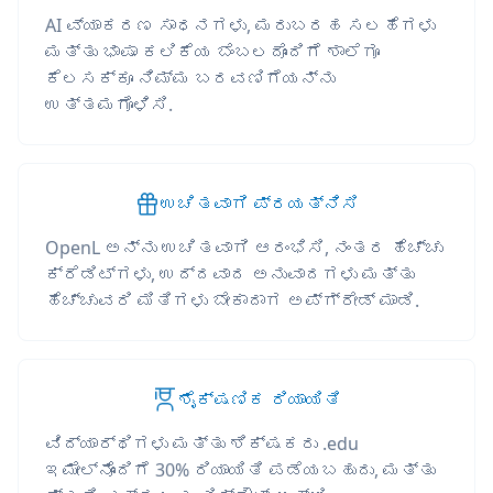
AI ವ್ಯಾಕರಣ ಸಾಧನಗಳು, ಮರುಬರಹ ಸಲಹೆಗಳು
ಮತ್ತು ಭಾಷಾ ಕಲಿಕೆಯ ಬೆಂಬಲದೊಂದಿಗೆ ಶಾಲೆಗೂ
ಕೆಲಸಕ್ಕೂ ನಿಮ್ಮ ಬರವಣಿಗೆಯನ್ನು
ಉತ್ತಮಗೊಳಿಸಿ.
ಉಚಿತವಾಗಿ ಪ್ರಯತ್ನಿಸಿ
OpenL ಅನ್ನು ಉಚಿತವಾಗಿ ಆರಂಭಿಸಿ, ನಂತರ ಹೆಚ್ಚು
ಕ್ರೆಡಿಟ್‌ಗಳು, ಉದ್ದವಾದ ಅನುವಾದಗಳು ಮತ್ತು
ಹೆಚ್ಚುವರಿ ಮಿತಿಗಳು ಬೇಕಾದಾಗ ಅಪ್‌ಗ್ರೇಡ್ ಮಾಡಿ.
ಶೈಕ್ಷಣಿಕ ರಿಯಾಯಿತಿ
ವಿದ್ಯಾರ್ಥಿಗಳು ಮತ್ತು ಶಿಕ್ಷಕರು .edu
ಇಮೇಲ್‌ನೊಂದಿಗೆ 30% ರಿಯಾಯಿತಿ ಪಡೆಯಬಹುದು, ಮತ್ತು