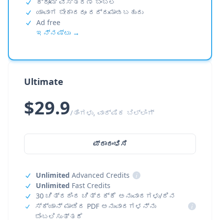
ಕ್ರೋಮ್ ವಿಸ್ತರಣೆ ಬೆಂಬಲ
ಯಾವಾಗ ಬೇಕಾದರೂ ರದ್ದುಮಾಡಬಹುದು
Ad free
ಇನ್ನಷ್ಟು →
Ultimate
$29.9
/ತಿಂಗಳು, ವಾರ್ಷಿಕ ಬಿಲ್ಲಿಂಗ್
ಪ್ರಾರಂಭಿಸಿ
Unlimited
Advanced Credits
i
Unlimited
Fast Credits
30 ಚಿತ್ರದಿಂದ ಚಿತ್ರಕ್ಕೆ ಅನುವಾದಗಳು/ದಿನ
ಸ್ಕ್ಯಾನ್ ಮಾಡಿದ PDF ಅನುವಾದಗಳನ್ನು
i
ಬೆಂಬಲಿಸುತ್ತದೆ