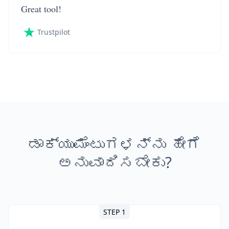
Great tool!
Trustpilot
ಡಾಕ್ಯುಮೆಂಟುಗಳನ್ನು ಹೇಗೆ
ಅನುವಾದಿಸಬೇಕು?
STEP 1