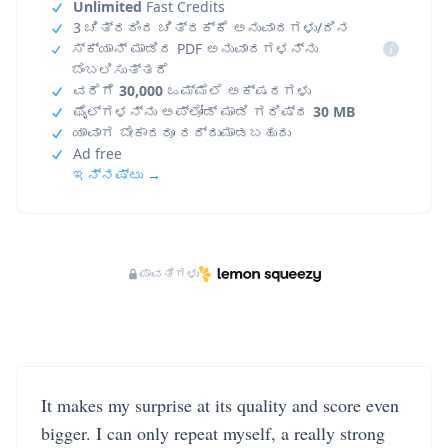
Unlimited
Fast Credits
3 ಚಿತ್ರದಿಂದ ಚಿತ್ರಕ್ಕೆ ಅನುವಾದಗಳು/ದಿನ
ಸ್ಕ್ಯಾನ್ ಮಾಡಿದ PDF ಅನುವಾದಗಳನ್ನು
i
ಬೆಂಬಲಿಸುತ್ತದೆ
ವರೆಗೆ
30,000
ಒಮ್ಮೆಲೆ ಅಕ್ಷರಗಳು
ಫೈಲ್‌ಗಳನ್ನು ಅಪ್‌ಲೋಡ್ ಮಾಡಿ ಗರಿಷ್ಠ
30 MB
ಯಾವಾಗ ಬೇಕಾದರೂ ರದ್ದುಮಾಡಬಹುದು
Ad free
ಇನ್ನಷ್ಟು →
ಪಾವತಿಗಳು
It makes my surprise at its quality and score even
bigger. I can only repeat myself, a really strong