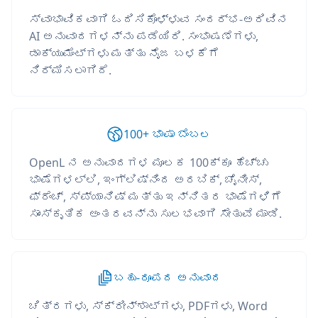
ಸ್ವಾಭಾವಿಕವಾಗಿ ಓದಿಸಿಕೊಳ್ಳುವ ಸಂದರ್ಭ-ಅರಿವಿನ
AI ಅನುವಾದಗಳನ್ನು ಪಡೆಯಿರಿ. ಸಂಭಾಷಣೆಗಳು,
ಡಾಕ್ಯುಮೆಂಟ್‌ಗಳು ಮತ್ತು ನೈಜ ಬಳಕೆಗೆ
ನಿರ್ಮಿಸಲಾಗಿದೆ.
100+ ಭಾಷಾ ಬೆಂಬಲ
OpenL ನ ಅನುವಾದಗಳ ಮೂಲಕ 100ಕ್ಕೂ ಹೆಚ್ಚು
ಭಾಷೆಗಳಲ್ಲಿ, ಇಂಗ್ಲಿಷ್‌ನಿಂದ ಅರಬಿಕ್, ಚೈನೀಸ್,
ಫ್ರೆಂಚ್, ಸ್ಪ್ಯಾನಿಷ್ ಮತ್ತು ಇನ್ನಿತರ ಭಾಷೆಗಳಿಗೆ
ಸಾಂಸ್ಕೃತಿಕ ಅಂತರವನ್ನು ಸುಲಭವಾಗಿ ಸೇತುವೆ ಮಾಡಿ.
ಬಹು-ರೂಪದ ಅನುವಾದ
ಚಿತ್ರಗಳು, ಸ್ಕ್ರೀನ್‌ಶಾಟ್‌ಗಳು, PDFಗಳು, Word