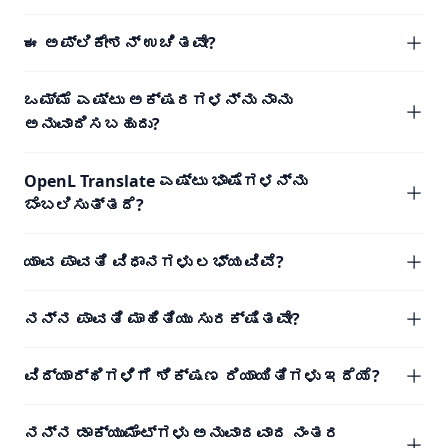
ಈ ಅಪ್ಲಿಕೇಶನ್ ಉಚಿತವೇ?
ಒಮ್ಮೆ ಎಷ್ಟು ಅಕ್ಷರಗಳನ್ನು ನಾನು
ಅನುವಾದಿಸಬಹುದು?
OpenL Translate ಎಷ್ಟು ಭಾಷೆಗಳನ್ನು
ಬೆಂಬಲಿಸುತ್ತದೆ?
ಯಾವ ಪಾವತಿ ವಿಧಾನಗಳು ಲಭ್ಯವಿವೆ?
ನನ್ನ ಪಾವತಿ ಮಾಹಿತಿಯು ಸುರಕ್ಷಿತವೇ?
ವಿದ್ಯಾರ್ಥಿಗಳಿಗೆ ಶಿಕ್ಷಣ ರಿಯಾಯಿತಿಗಳು ಇದೆಯೆ?
ನನ್ನ ಡಾಕ್ಯುಮೆಂಟ್‌ಗಳು ಅನುವಾದವಾದ ನಂತರ