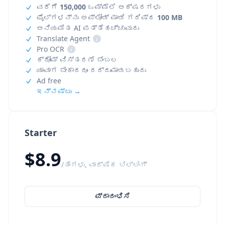
ವರೆಗೆ
150,000
ಒಮ್ಮೆಲೆ ಅಕ್ಷರಗಳು
ಫೈಲ್‌ಗಳನ್ನು ಅಪ್‌ಲೋಡ್ ಮಾಡಿ ಗರಿಷ್ಠ
100 MB
ಅನಿಯಮಿತ AI ಪತ್ತೆಹಚ್ಚುವುದು
Translate Agent
i
Pro OCR
i
ಕ್ರೋಮ್ ವಿಸ್ತರಣೆ ಬೆಂಬಲ
ಯಾವಾಗ ಬೇಕಾದರೂ ರದ್ದುಮಾಡಬಹುದು
Ad free
ಇನ್ನಷ್ಟು →
Starter
$8.9
/ತಿಂಗಳು, ವಾರ್ಷಿಕ ಬಿಲ್ಲಿಂಗ್
ಪ್ರಾರಂಭಿಸಿ