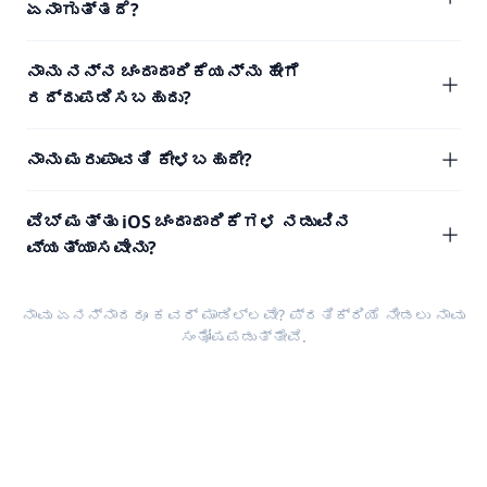
ಏನಾಗುತ್ತದೆ?
ನಾನು ನನ್ನ ಚಂದಾದಾರಿಕೆಯನ್ನು ಹೇಗೆ
ರದ್ದುಪಡಿಸಬಹುದು?
ನಾನು ಮರುಪಾವತಿ ಕೇಳಬಹುದೇ?
ವೆಬ್ ಮತ್ತು iOS ಚಂದಾದಾರಿಕೆಗಳ ನಡುವಿನ
ವ್ಯತ್ಯಾಸವೇನು?
ನಾವು ಏನನ್ನಾದರೂ ಕವರ್ ಮಾಡಿಲ್ಲವೇ?
ಪ್ರತಿಕ್ರಿಯೆ
ನೀಡಲು ನಾವು
ಸಂತೋಷಪಡುತ್ತೇವೆ.