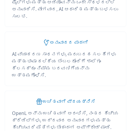
ಫೈಲ್‌ಗಳು ಮತ್ತು ಆಡಿಯೊವನ್ನು ಒಂದೇ ಸ್ಥಳದಲ್ಲಿ
ಅನುವಾದಿಸಿ. ವೇಗವಾದ, AI ಆಧಾರಿತ ಮತ್ತು ಬಳಸಲು
ಸುಲಭ.
ಅನುವಾದದ ಪಾರಾಗಿ
AI ವ್ಯಾಕರಣ ಸಾಧನಗಳು, ಮರುಬರಹ ಸಲಹೆಗಳು
ಮತ್ತು ಭಾಷಾ ಕಲಿಕೆಯ ಬೆಂಬಲದೊಂದಿಗೆ ಶಾಲೆಗೂ
ಕೆಲಸಕ್ಕೂ ನಿಮ್ಮ ಬರವಣಿಗೆಯನ್ನು
ಉತ್ತಮಗೊಳಿಸಿ.
ಉಚಿತವಾಗಿ ಪ್ರಯತ್ನಿಸಿ
OpenL ಅನ್ನು ಉಚಿತವಾಗಿ ಆರಂಭಿಸಿ, ನಂತರ ಹೆಚ್ಚು
ಕ್ರೆಡಿಟ್‌ಗಳು, ಉದ್ದವಾದ ಅನುವಾದಗಳು ಮತ್ತು
ಹೆಚ್ಚುವರಿ ಮಿತಿಗಳು ಬೇಕಾದಾಗ ಅಪ್‌ಗ್ರೇಡ್ ಮಾಡಿ.