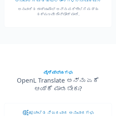
ಅನುವಾದಿಸಿ ಮತ್ತು ಫಲಿತಾಂಶಗಳನ್ನು ವೀಕ್ಷಿಸಿ
ಅನುವಾದಿತ ಡಾಕ್ಯುಮೆಂಟ್ ಅನ್ನು ಪರಿಶೀಲಿಸಿ ಮತ್ತು
ತಕ್ಷಣವೇ ಡೌನ್‌ಲೋಡ್ ಮಾಡಿ.
ವೈಶಿಷ್ಟ್ಯಗಳು
OpenL Translate ಅನ್ನು ಏಕೆ
ಆಯ್ಕೆ ಮಾಡಬೇಕು?
AI ಚಾಲಿತ ನಿಖರವಾದ ಅನುವಾದಗಳು