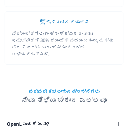
ಶೈಕ್ಷಣಿಕ ರಿಯಾಯಿತಿ
ವಿದ್ಯಾರ್ಥಿಗಳು ಮತ್ತು ಶಿಕ್ಷಕರು .edu
ಇಮೇಲ್‌ನೊಂದಿಗೆ 30% ರಿಯಾಯಿತಿ ಪಡೆಯಬಹುದು, ಮತ್ತು
ಪ್ರತಿ ವರ್ಷ ಒಂದು ಡಿಸ್ಕೌಂಟ್ ಅರ್ಜಿ
ಲಭ್ಯವಿರುತ್ತದೆ.
ಪದೇಪದೇ ಕೇಳಲಾಗುವ ಪ್ರಶ್ನೆಗಳು
ನೀವು ತಿಳಿಯಬೇಕಾದ ಎಲ್ಲವೂ
OpenL ಎಂದರೆ ಏನು?