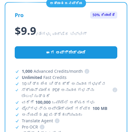
ಅತ್ಯಂತ ಜನಪ್ರಿಯ
Pro
50% ರಿಯಾಯಿತಿ
$9.9
/ತಿಂಗಳು, ವಾರ್ಷಿಕ ಬಿಲ್ಲಿಂಗ್
ಈಗ ಅಪ್‌ಗ್ರೇಡ್ ಮಾಡಿ
1,000
Advanced Credits/month
i
Unlimited
Fast Credits
10 ಚಿತ್ರದಿಂದ ಚಿತ್ರಕ್ಕೆ ಅನುವಾದಗಳು/ದಿನ
ಸ್ಕ್ಯಾನ್ ಮಾಡಿದ PDF ಅನುವಾದಗಳನ್ನು
i
ಬೆಂಬಲಿಸುತ್ತದೆ
ವರೆಗೆ
100,000
ಒಮ್ಮೆಲೆ ಅಕ್ಷರಗಳು
ಫೈಲ್‌ಗಳನ್ನು ಅಪ್‌ಲೋಡ್ ಮಾಡಿ ಗರಿಷ್ಠ
100 MB
ಅನಿಯಮಿತ AI ಪತ್ತೆಹಚ್ಚುವುದು
Translate Agent
i
Pro OCR
i