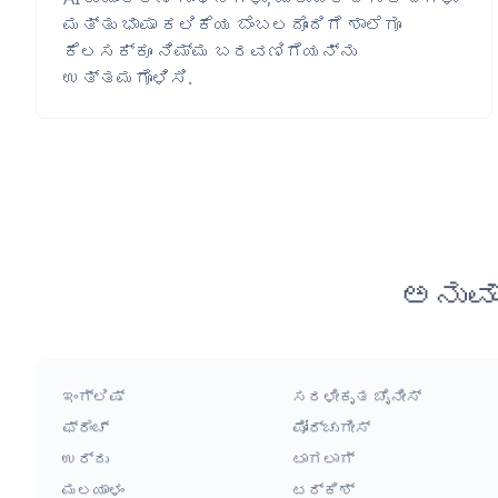
ಮತ್ತು ಭಾಷಾ ಕಲಿಕೆಯ ಬೆಂಬಲದೊಂದಿಗೆ ಶಾಲೆಗೂ
ಕೆಲಸಕ್ಕೂ ನಿಮ್ಮ ಬರವಣಿಗೆಯನ್ನು
ಉತ್ತಮಗೊಳಿಸಿ.
ಅನುವ
ಇಂಗ್ಲಿಷ್
ಸರಳೀಕೃತ ಚೈನೀಸ್
ಫ್ರೆಂಚ್
ಪೋರ್ಚುಗೀಸ್
ಉರ್ದು
ಟಾಗಲಾಗ್
ಮಲಯಾಳಂ
ಟರ್ಕಿಶ್