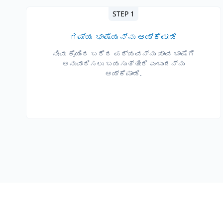
STEP 1
ಗಮ್ಯ ಭಾಷೆಯನ್ನು ಆಯ್ಕೆಮಾಡಿ
ನೀವು ಕೈಯಿಂದ ಬರೆದ ಪಠ್ಯವನ್ನು ಯಾವ ಭಾಷೆಗೆ
ಅನುವಾದಿಸಲು ಬಯಸುತ್ತೀರಿ ಎಂಬುದನ್ನು
ಆಯ್ಕೆಮಾಡಿ.