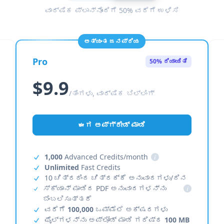
ವಾರ್ಷಿಕ ಪ್ಲಾನ್‌ನೊಂದಿಗೆ 50% ವರೆಗೆ ಉಳಿಸಿ
ಅತ್ಯಂತ ಜನಪ್ರಿಯ
Pro
50% ರಿಯಾಯಿತಿ
$9.9
/ತಿಂಗಳು, ವಾರ್ಷಿಕ ಬಿಲ್ಲಿಂಗ್
ಈಗ ಅಪ್‌ಗ್ರೇಡ್ ಮಾಡಿ
1,000
Advanced Credits/month
i
Unlimited
Fast Credits
10 ಚಿತ್ರದಿಂದ ಚಿತ್ರಕ್ಕೆ ಅನುವಾದಗಳು/ದಿನ
ಸ್ಕ್ಯಾನ್ ಮಾಡಿದ PDF ಅನುವಾದಗಳನ್ನು
i
ಬೆಂಬಲಿಸುತ್ತದೆ
ವರೆಗೆ
100,000
ಒಮ್ಮೆಲೆ ಅಕ್ಷರಗಳು
ಫೈಲ್‌ಗಳನ್ನು ಅಪ್‌ಲೋಡ್ ಮಾಡಿ ಗರಿಷ್ಠ
100 MB