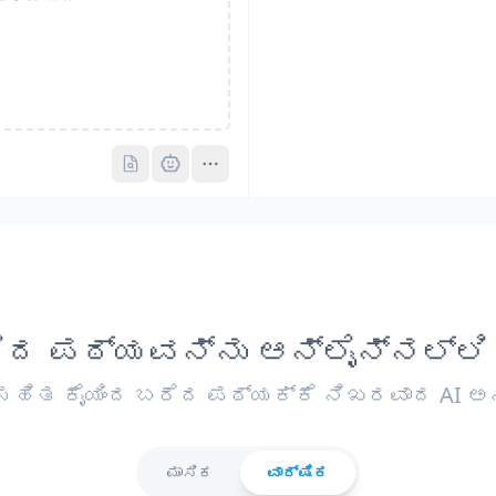
Pro
Pro
ೆದ ಪಠ್ಯವನ್ನು ಆನ್‌ಲೈನ್‌ನಲ್ಲಿ
ಸಹಿತ ಕೈಯಿಂದ ಬರೆದ ಪಠ್ಯಕ್ಕೆ ನಿಖರವಾದ AI ಅ
ಮಾಸಿಕ
ವಾರ್ಷಿಕ