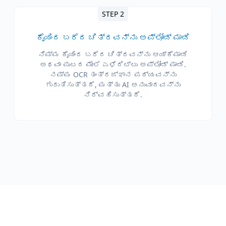
STEP 2
ಕೈಯಿಂದ ಬರೆದ ಚಿತ್ರವನ್ನು ಅಪ್ಲೋಡ್ ಮಾಡಿ
ನಿಮ್ಮ ಕೈಯಿಂದ ಬರೆದ ಚಿತ್ರವನ್ನು ಆಯ್ಕೆಮಾಡಿ
ಅಥವಾ ಪುಟದ ಮೇಲೆ ಎಳೆದಿಟ್ಟು ಅಪ್ಲೋಡ್ ಮಾಡಿ.
ನಮ್ಮ OCR ತಂತ್ರಜ್ಞಾನ ಪಠ್ಯವನ್ನು
ಗುರುತಿಸುತ್ತದೆ, ಮತ್ತು AI ಅನುವಾದವನ್ನು
ನಿರ್ವಹಿಸುತ್ತದೆ.