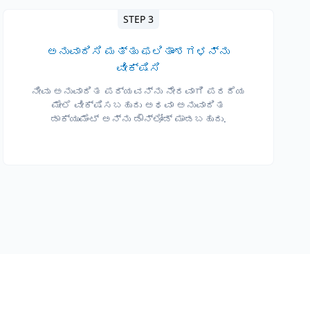
STEP 3
ಅನುವಾದಿಸಿ ಮತ್ತು ಫಲಿತಾಂಶಗಳನ್ನು
ವೀಕ್ಷಿಸಿ
ನೀವು ಅನುವಾದಿತ ಪಠ್ಯವನ್ನು ನೇರವಾಗಿ ಪರದೆಯ
ಮೇಲೆ ವೀಕ್ಷಿಸಬಹುದು ಅಥವಾ ಅನುವಾದಿತ
ಡಾಕ್ಯುಮೆಂಟ್ ಅನ್ನು ಡೌನ್‌ಲೋಡ್ ಮಾಡಬಹುದು.