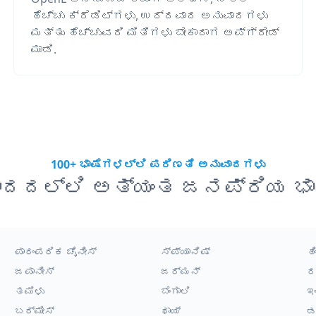
ಹೆಚ್ಚು ಕ್ರೆಡಿಟ್‌ಗಳು, ಉದ್ದವಾದ ಅನುವಾದಗಳು
ಮತ್ತು ಹೆಚ್ಚುವರಿ ಮಿತಿಗಳು ಬೇಕಾದಾಗ ಅಪ್‌ಗ್ರೇಡ್
ಮಾಡಿ.
100+ ಭಾಷೆಗಳಲ್ಲಿ ಪರಿಣತಿ ಅನುವಾದಗಳು
ಾದದಲ್ಲಿ ಅತ್ಯಂತ ಜನಪ್ರಿಯ ಭಾ
ಪಾರಂಪರಿಕ ಚೈನೀಸ್
ಸ್ಪ್ಯಾನಿಷ್
ಹಿ
ಜಪಾನೀಸ್
ಜರ್ಮನ್
ರ
ತಮಿಳು
ಬೆಂಗಾಲಿ
ಇ
ಬರ್ಮೀಸ್
ಥಾಯ್
ಡ