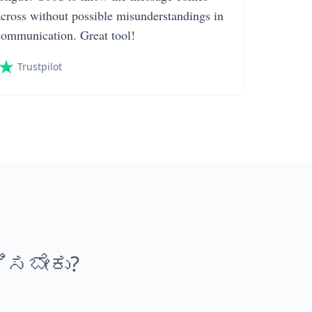
across without possible misunderstandings in
communication. Great tool!
Trustpilot
ಿಸಬೇಕು?