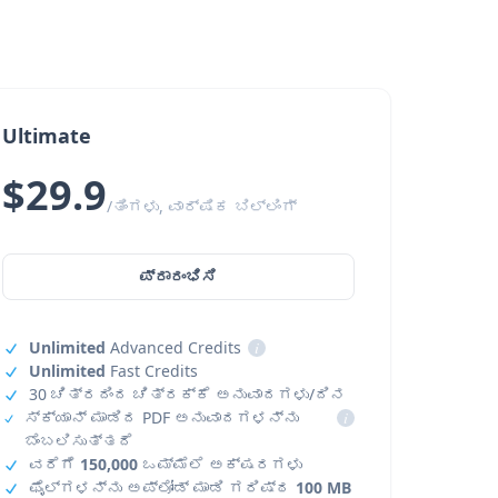
Ultimate
$29.9
/ತಿಂಗಳು, ವಾರ್ಷಿಕ ಬಿಲ್ಲಿಂಗ್
ಪ್ರಾರಂಭಿಸಿ
Unlimited
Advanced Credits
i
Unlimited
Fast Credits
30 ಚಿತ್ರದಿಂದ ಚಿತ್ರಕ್ಕೆ ಅನುವಾದಗಳು/ದಿನ
ಸ್ಕ್ಯಾನ್ ಮಾಡಿದ PDF ಅನುವಾದಗಳನ್ನು
i
ಬೆಂಬಲಿಸುತ್ತದೆ
ವರೆಗೆ
150,000
ಒಮ್ಮೆಲೆ ಅಕ್ಷರಗಳು
ಫೈಲ್‌ಗಳನ್ನು ಅಪ್‌ಲೋಡ್ ಮಾಡಿ ಗರಿಷ್ಠ
100 MB