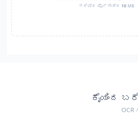
ಗರಿಷ್ಠ ಫೈಲ್ ಗಾತ್ರ
10
MB
ಕೈಯಿಂದ ಬರ
OCR 