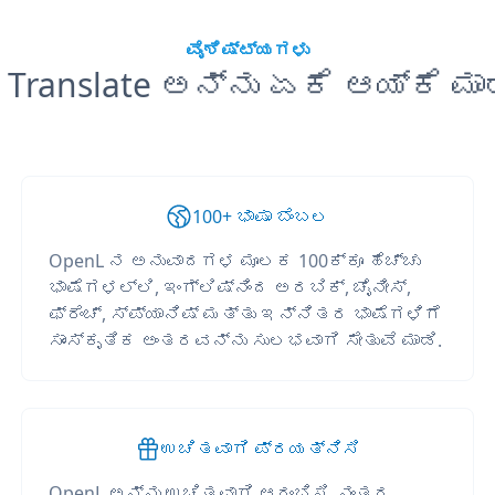
ವೈಶಿಷ್ಟ್ಯಗಳು
 Translate ಅನ್ನು ಏಕೆ ಆಯ್ಕೆ ಮಾ
100+ ಭಾಷಾ ಬೆಂಬಲ
OpenL ನ ಅನುವಾದಗಳ ಮೂಲಕ 100ಕ್ಕೂ ಹೆಚ್ಚು
ಭಾಷೆಗಳಲ್ಲಿ, ಇಂಗ್ಲಿಷ್‌ನಿಂದ ಅರಬಿಕ್, ಚೈನೀಸ್,
ಫ್ರೆಂಚ್, ಸ್ಪ್ಯಾನಿಷ್ ಮತ್ತು ಇನ್ನಿತರ ಭಾಷೆಗಳಿಗೆ
ಸಾಂಸ್ಕೃತಿಕ ಅಂತರವನ್ನು ಸುಲಭವಾಗಿ ಸೇತುವೆ ಮಾಡಿ.
ಉಚಿತವಾಗಿ ಪ್ರಯತ್ನಿಸಿ
OpenL ಅನ್ನು ಉಚಿತವಾಗಿ ಆರಂಭಿಸಿ, ನಂತರ