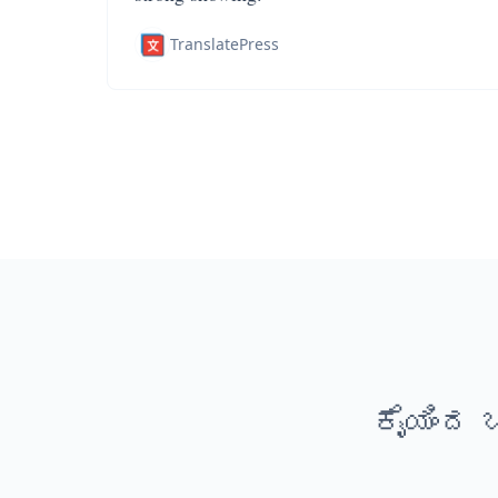
TranslatePress
ಕೈಯಿಂದ