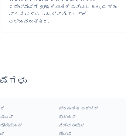
ಇಮೇಲ್‌ನೊಂದಿಗೆ 30% ರಿಯಾಯಿತಿ ಪಡೆಯಬಹುದು, ಮತ್ತು
ಪ್ರತಿ ವರ್ಷ ಒಂದು ಡಿಸ್ಕೌಂಟ್ ಅರ್ಜಿ
ಲಭ್ಯವಿರುತ್ತದೆ.
ಷೆಗಳು
ಂದಿ
ಪ್ರಮಾಣಿತ ಅರೇಬಿಕ್
ಷ್ಯನ್
ಕೊರಿಯನ್
ಂಡೋನೇಷಿಯನ್
ವಿಯೆಟ್ನಾಮೀಸ್
ಚ್
ಪೋಲಿಷ್