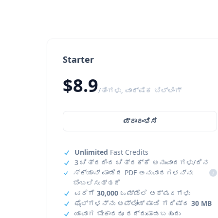
Starter
$8.9
/ತಿಂಗಳು, ವಾರ್ಷಿಕ ಬಿಲ್ಲಿಂಗ್
ಪ್ರಾರಂಭಿಸಿ
Unlimited
Fast Credits
3 ಚಿತ್ರದಿಂದ ಚಿತ್ರಕ್ಕೆ ಅನುವಾದಗಳು/ದಿನ
ಸ್ಕ್ಯಾನ್ ಮಾಡಿದ PDF ಅನುವಾದಗಳನ್ನು
i
ಬೆಂಬಲಿಸುತ್ತದೆ
ವರೆಗೆ
30,000
ಒಮ್ಮೆಲೆ ಅಕ್ಷರಗಳು
ಫೈಲ್‌ಗಳನ್ನು ಅಪ್‌ಲೋಡ್ ಮಾಡಿ ಗರಿಷ್ಠ
30 MB
ಯಾವಾಗ ಬೇಕಾದರೂ ರದ್ದುಮಾಡಬಹುದು