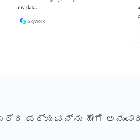
my data.
Skywork
 ಬರೆದ ಪಠ್ಯವನ್ನು ಹೇಗೆ ಅನುವಾದ