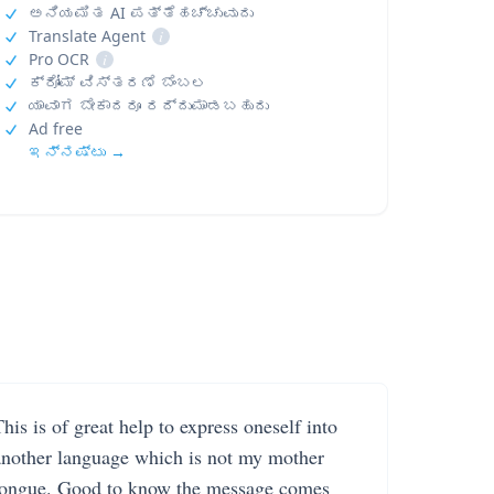
ಅನಿಯಮಿತ AI ಪತ್ತೆಹಚ್ಚುವುದು
Translate Agent
i
Pro OCR
i
ಕ್ರೋಮ್ ವಿಸ್ತರಣೆ ಬೆಂಬಲ
ಯಾವಾಗ ಬೇಕಾದರೂ ರದ್ದುಮಾಡಬಹುದು
Ad free
ಇನ್ನಷ್ಟು →
his is of great help to express oneself into
another language which is not my mother
tongue. Good to know the message comes