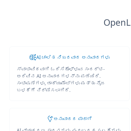
OpenL
AI ಚಾಲಿತ ನಿಖರವಾದ ಅನುವಾದಗಳು
ಸ್ವಾಭಾವಿಕವಾಗಿ ಓದಿಸಿಕೊಳ್ಳುವ ಸಂದರ್ಭ-
ಅರಿವಿನ AI ಅನುವಾದಗಳನ್ನು ಪಡೆಯಿರಿ.
ಸಂಭಾಷಣೆಗಳು, ಡಾಕ್ಯುಮೆಂಟ್‌ಗಳು ಮತ್ತು ನೈಜ
ಬಳಕೆಗೆ ನಿರ್ಮಿಸಲಾಗಿದೆ.
ಅನುವಾದದ ಪಾರಾಗಿ
AI ವ್ಯಾಕರಣ ಸಾಧನಗಳು, ಮರುಬರಹ ಸಲಹೆಗಳು