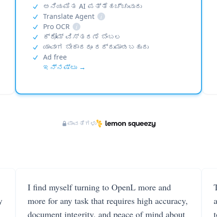
ಅನಿಯಮಿತ AI ಪತ್ತೆಹಚ್ಚುವುದು
Translate Agent
i
Pro OCR
i
ಕ್ರೋಮ್ ವಿಸ್ತರಣೆ ಬೆಂಬಲ
ಯಾವಾಗ ಬೇಕಾದರೂ ರದ್ದುಮಾಡಬಹುದು
Ad free
ಇನ್ನಷ್ಟು →
ಪಾವತಿಗಳು
I find myself turning to OpenL more and
T
y
more for any task that requires high accuracy,
document integrity, and peace of mind about