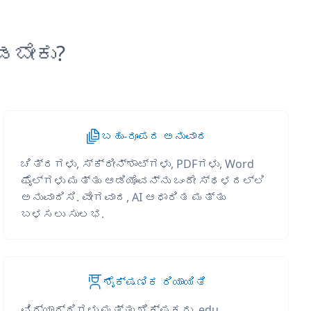
ಡಬೇಕು?
ಬಹು-ರೂಪದ ಅನುವಾದ
ಚಿತ್ರಗಳು, ಸ್ಕ್ರೀನ್‌ಶಾಟ್‌ಗಳು, PDFಗಳು, Word
ಫೈಲ್‌ಗಳು ಮತ್ತು ಆಡಿಯೊವನ್ನು ಒಂದೇ ಸ್ಥಳದಲ್ಲಿ
ಅನುವಾದಿಸಿ. ವೇಗವಾದ, AI ಆಧಾರಿತ ಮತ್ತು
ಬಳಸಲು ಸುಲಭ.
ಶೈಕ್ಷಣಿಕ ರಿಯಾಯಿತಿ
ವಿದ್ಯಾರ್ಥಿಗಳು ಮತ್ತು ಶಿಕ್ಷಕರು .edu