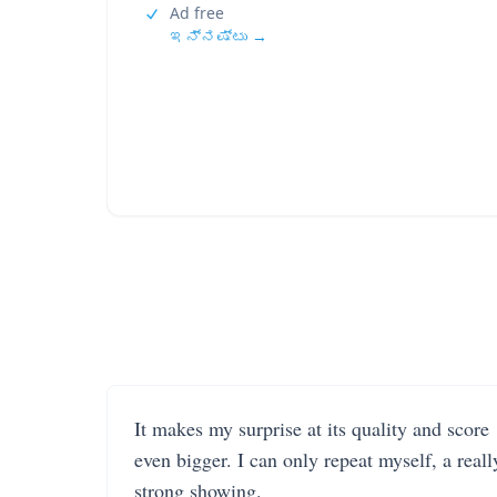
Ad free
ಇನ್ನಷ್ಟು →
It makes my surprise at its quality and score
even bigger. I can only repeat myself, a reall
strong showing.