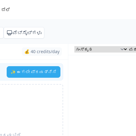
ಬೆಲೆ
ಣ
ವೆಬ್‌ಸೈಟ್‌ಗಳು
💰 40 credits/day
✨ ಈಗಲೇ ಪ್ರಯತ್ನಿಸಿ
 ಅಥವಾ ಬಿಡಿ