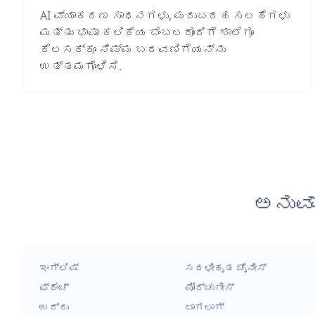
AI ವ್ಯಾಕರಣ ಸಾಧನಗಳು, ಮರುಬರಹ ಸಲಹೆಗಳು
ಮತ್ತು ಭಾಷಾ ಕಲಿಕೆಯ ಬೆಂಬಲದೊಂದಿಗೆ ಶಾಲೆಗೂ
ಕೆಲಸಕ್ಕೂ ನಿಮ್ಮ ಬರವಣಿಗೆಯನ್ನು
ಉತ್ತಮಗೊಳಿಸಿ.
ಅನುವ
ಇಂಗ್ಲಿಷ್
ಸರಳೀಕೃತ ಚೈನೀಸ್
ಫ್ರೆಂಚ್
ಪೋರ್ಚುಗೀಸ್
ಉರ್ದು
ಟಾಗಲಾಗ್