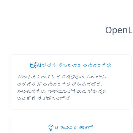
OpenL
AI ಚಾಲಿತ ನಿಖರವಾದ ಅನುವಾದಗಳು
ಸ್ವಾಭಾವಿಕವಾಗಿ ಓದಿಸಿಕೊಳ್ಳುವ ಸಂದರ್ಭ-
ಅರಿವಿನ AI ಅನುವಾದಗಳನ್ನು ಪಡೆಯಿರಿ.
ಸಂಭಾಷಣೆಗಳು, ಡಾಕ್ಯುಮೆಂಟ್‌ಗಳು ಮತ್ತು ನೈಜ
ಬಳಕೆಗೆ ನಿರ್ಮಿಸಲಾಗಿದೆ.
ಅನುವಾದದ ಪಾರಾಗಿ