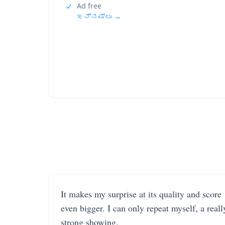
Ad free
ಇನ್ನಷ್ಟು →
It makes my surprise at its quality and score
even bigger. I can only repeat myself, a reall
strong showing.