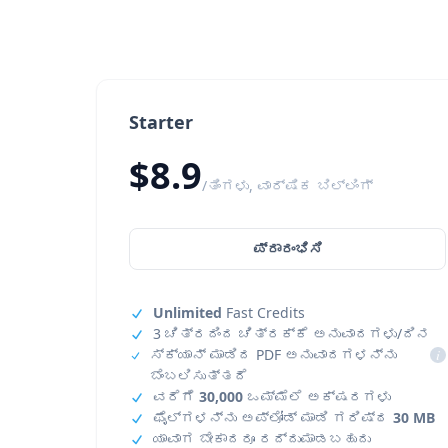
Starter
$8.9
/ತಿಂಗಳು, ವಾರ್ಷಿಕ ಬಿಲ್ಲಿಂಗ್
ಪ್ರಾರಂಭಿಸಿ
Unlimited
Fast Credits
3 ಚಿತ್ರದಿಂದ ಚಿತ್ರಕ್ಕೆ ಅನುವಾದಗಳು/ದಿನ
ಸ್ಕ್ಯಾನ್ ಮಾಡಿದ PDF ಅನುವಾದಗಳನ್ನು
i
ಬೆಂಬಲಿಸುತ್ತದೆ
ವರೆಗೆ
30,000
ಒಮ್ಮೆಲೆ ಅಕ್ಷರಗಳು
ಫೈಲ್‌ಗಳನ್ನು ಅಪ್‌ಲೋಡ್ ಮಾಡಿ ಗರಿಷ್ಠ
30 MB
ಯಾವಾಗ ಬೇಕಾದರೂ ರದ್ದುಮಾಡಬಹುದು