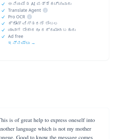
ಅನಿಯಮಿತ AI ಪತ್ತೆಹಚ್ಚುವುದು
Translate Agent
i
Pro OCR
i
ಕ್ರೋಮ್ ವಿಸ್ತರಣೆ ಬೆಂಬಲ
ಯಾವಾಗ ಬೇಕಾದರೂ ರದ್ದುಮಾಡಬಹುದು
Ad free
ಇನ್ನಷ್ಟು →
his is of great help to express oneself into
another language which is not my mother
tongue. Good to know the message comes