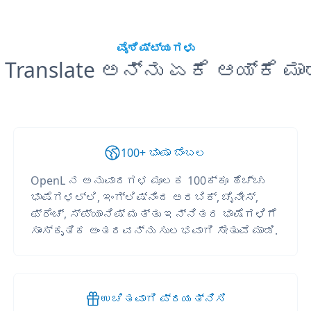
ವೈಶಿಷ್ಟ್ಯಗಳು
 Translate ಅನ್ನು ಏಕೆ ಆಯ್ಕೆ ಮಾ
100+ ಭಾಷಾ ಬೆಂಬಲ
OpenL ನ ಅನುವಾದಗಳ ಮೂಲಕ 100ಕ್ಕೂ ಹೆಚ್ಚು
ಭಾಷೆಗಳಲ್ಲಿ, ಇಂಗ್ಲಿಷ್‌ನಿಂದ ಅರಬಿಕ್, ಚೈನೀಸ್,
ಫ್ರೆಂಚ್, ಸ್ಪ್ಯಾನಿಷ್ ಮತ್ತು ಇನ್ನಿತರ ಭಾಷೆಗಳಿಗೆ
ಸಾಂಸ್ಕೃತಿಕ ಅಂತರವನ್ನು ಸುಲಭವಾಗಿ ಸೇತುವೆ ಮಾಡಿ.
ಉಚಿತವಾಗಿ ಪ್ರಯತ್ನಿಸಿ