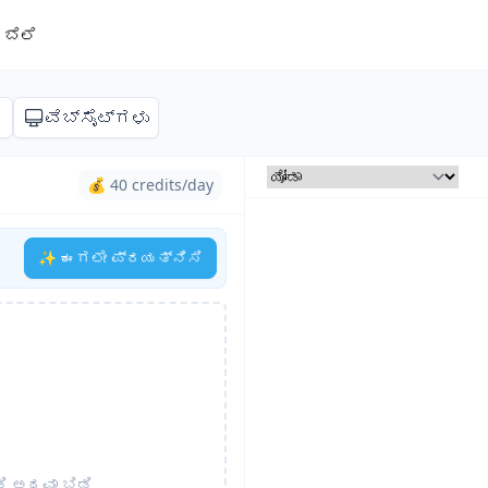
ಬೆಲೆ
ಣ
ವೆಬ್‌ಸೈಟ್‌ಗಳು
💰 40 credits/day
✨ ಈಗಲೇ ಪ್ರಯತ್ನಿಸಿ
ಡಿ ಅಥವಾ ಬಿಡಿ