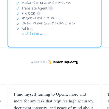
ಅನಿಯಮಿತ AI ಪತ್ತೆಹಚ್ಚುವುದು
Translate Agent
i
Pro OCR
i
ಕ್ರೋಮ್ ವಿಸ್ತರಣೆ ಬೆಂಬಲ
ಯಾವಾಗ ಬೇಕಾದರೂ ರದ್ದುಮಾಡಬಹುದು
Ad free
ಇನ್ನಷ್ಟು →
ಪಾವತಿಗಳು
I find myself turning to OpenL more and
T
y
more for any task that requires high accuracy,
document integrity, and peace of mind about