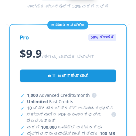
ವಾರ್ಷಿಕ ಪ್ಲಾನ್‌ನೊಂದಿಗೆ 50% ವರೆಗೆ ಉಳಿಸಿ
ಅತ್ಯಂತ ಜನಪ್ರಿಯ
Pro
50% ರಿಯಾಯಿತಿ
$9.9
/ತಿಂಗಳು, ವಾರ್ಷಿಕ ಬಿಲ್ಲಿಂಗ್
ಈಗ ಅಪ್‌ಗ್ರೇಡ್ ಮಾಡಿ
1,000
Advanced Credits/month
i
Unlimited
Fast Credits
10 ಚಿತ್ರದಿಂದ ಚಿತ್ರಕ್ಕೆ ಅನುವಾದಗಳು/ದಿನ
ಸ್ಕ್ಯಾನ್ ಮಾಡಿದ PDF ಅನುವಾದಗಳನ್ನು
i
ಬೆಂಬಲಿಸುತ್ತದೆ
ವರೆಗೆ
100,000
ಒಮ್ಮೆಲೆ ಅಕ್ಷರಗಳು
ಫೈಲ್‌ಗಳನ್ನು ಅಪ್‌ಲೋಡ್ ಮಾಡಿ ಗರಿಷ್ಠ
100 MB