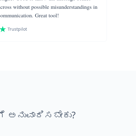
across without possible misunderstandings in
communication. Great tool!
Trustpilot
ೇಗೆ ಅನುವಾದಿಸಬೇಕು?