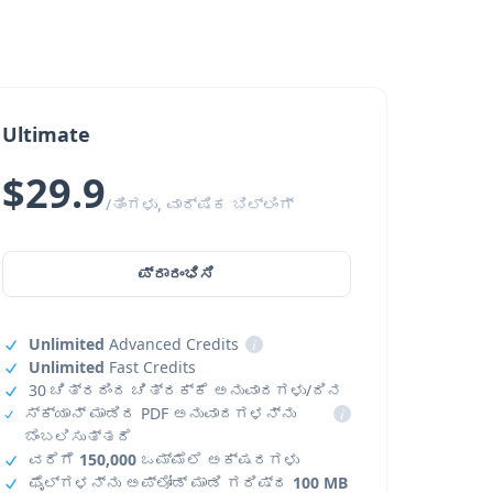
Ultimate
$29.9
/ತಿಂಗಳು, ವಾರ್ಷಿಕ ಬಿಲ್ಲಿಂಗ್
ಪ್ರಾರಂಭಿಸಿ
Unlimited
Advanced Credits
i
Unlimited
Fast Credits
30 ಚಿತ್ರದಿಂದ ಚಿತ್ರಕ್ಕೆ ಅನುವಾದಗಳು/ದಿನ
ಸ್ಕ್ಯಾನ್ ಮಾಡಿದ PDF ಅನುವಾದಗಳನ್ನು
i
ಬೆಂಬಲಿಸುತ್ತದೆ
ವರೆಗೆ
150,000
ಒಮ್ಮೆಲೆ ಅಕ್ಷರಗಳು
ಫೈಲ್‌ಗಳನ್ನು ಅಪ್‌ಲೋಡ್ ಮಾಡಿ ಗರಿಷ್ಠ
100 MB