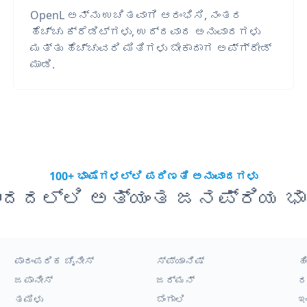
OpenL ಅನ್ನು ಉಚಿತವಾಗಿ ಆರಂಭಿಸಿ, ನಂತರ
ಹೆಚ್ಚು ಕ್ರೆಡಿಟ್‌ಗಳು, ಉದ್ದವಾದ ಅನುವಾದಗಳು
ಮತ್ತು ಹೆಚ್ಚುವರಿ ಮಿತಿಗಳು ಬೇಕಾದಾಗ ಅಪ್‌ಗ್ರೇಡ್
ಮಾಡಿ.
100+ ಭಾಷೆಗಳಲ್ಲಿ ಪರಿಣತಿ ಅನುವಾದಗಳು
ಾದದಲ್ಲಿ ಅತ್ಯಂತ ಜನಪ್ರಿಯ ಭಾ
ಪಾರಂಪರಿಕ ಚೈನೀಸ್
ಸ್ಪ್ಯಾನಿಷ್
ಹಿ
ಜಪಾನೀಸ್
ಜರ್ಮನ್
ರ
ತಮಿಳು
ಬೆಂಗಾಲಿ
ಇ