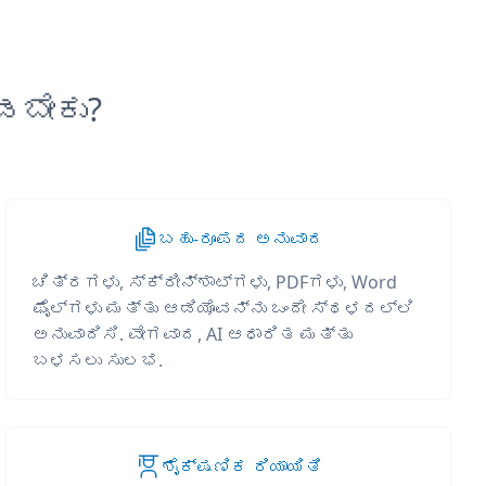
ಡಬೇಕು?
ಬಹು-ರೂಪದ ಅನುವಾದ
ಚಿತ್ರಗಳು, ಸ್ಕ್ರೀನ್‌ಶಾಟ್‌ಗಳು, PDFಗಳು, Word
ಫೈಲ್‌ಗಳು ಮತ್ತು ಆಡಿಯೊವನ್ನು ಒಂದೇ ಸ್ಥಳದಲ್ಲಿ
ಅನುವಾದಿಸಿ. ವೇಗವಾದ, AI ಆಧಾರಿತ ಮತ್ತು
ಬಳಸಲು ಸುಲಭ.
ಶೈಕ್ಷಣಿಕ ರಿಯಾಯಿತಿ