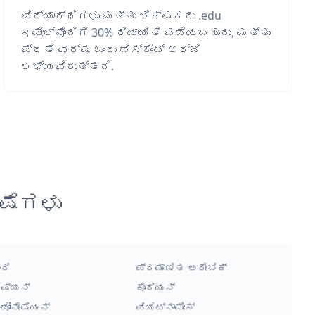
ವಿದ್ಯಾರ್ಥಿಗಳು ಮತ್ತು ಶಿಕ್ಷಕರು .edu
ಇಮೇಲ್‌ನೊಂದಿಗೆ 30% ರಿಯಾಯಿತಿ ಪಡೆಯಬಹುದು, ಮತ್ತು
ಪ್ರತಿ ವರ್ಷ ಒಂದು ಡಿಸ್ಕೌಂಟ್ ಅರ್ಜಿ
ಲಭ್ಯವಿರುತ್ತದೆ.
ಷೆಗಳು
ಂದಿ
ಪ್ರಮಾಣಿತ ಅರೇಬಿಕ್
ಷ್ಯನ್
ಕೊರಿಯನ್
ಂಡೋನೇಷಿಯನ್
ವಿಯೆಟ್ನಾಮೀಸ್