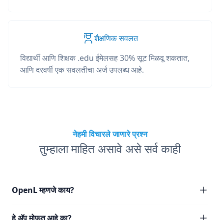
शैक्षणिक सवलत
विद्यार्थी आणि शिक्षक .edu ईमेलसह 30% सूट मिळवू शकतात,
आणि दरवर्षी एक सवलतीचा अर्ज उपलब्ध आहे.
नेहमी विचारले जाणारे प्रश्न
तुम्हाला माहित असावे असे सर्व काही
OpenL म्हणजे काय?
हे अ‍ॅप मोफत आहे का?