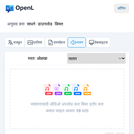
लॉगिन
अनुवाद करा
साधने
डाउनलोड
किंमत
मजकूर
प्रतिमा
दस्तऐवज
भाषण
वेबसाइट्स
स्वतः ओळखा
भाषांतरासाठी ऑडिओ अपलोड करा किंवा ड्रॉप करा
कमाल फाइल आकार
10
MB
Pro