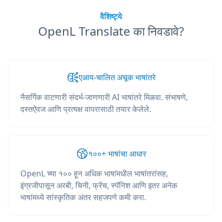
वैशिष्ट्ये
OpenL Translate का निवडावे?
एआय-चालित अचूक भाषांतरे
नैसर्गिक वाटणारी संदर्भ-जाणणारी AI भाषांतरे मिळवा. संभाषणे,
दस्तऐवज आणि प्रत्यक्ष वापरासाठी तयार केलेले.
१००+ भाषांचा आधार
OpenL च्या १०० हून अधिक भाषांमधील भाषांतरांसह,
इंग्रजीपासून अरबी, चिनी, फ्रेंच, स्पॅनिश आणि इतर अनेक
भाषांमध्ये सांस्कृतिक अंतर सहजपणे कमी करा.