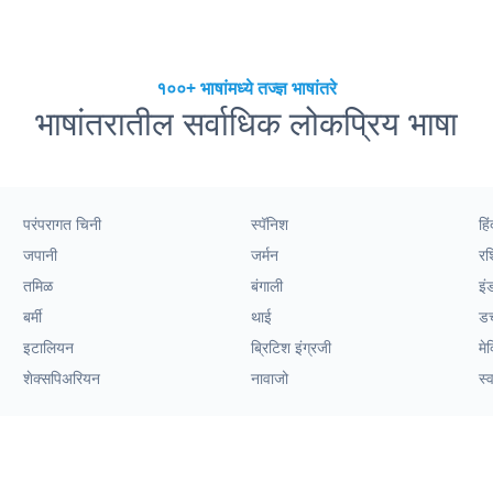
१००+ भाषांमध्ये तज्ज्ञ भाषांतरे
भाषांतरातील सर्वाधिक लोकप्रिय भाषा
परंपरागत चिनी
स्पॅनिश
हिं
जपानी
जर्मन
र
तमिळ
बंगाली
इं
बर्मी
थाई
ड
इटालियन
ब्रिटिश इंग्रजी
मे
शेक्सपिअरियन
नावाजो
स्