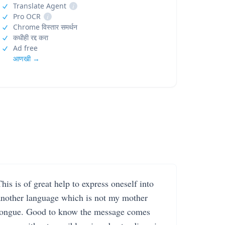
Translate Agent
i
Pro OCR
i
Chrome विस्तार समर्थन
कधीही रद्द करा
Ad free
आणखी →
his is of great help to express oneself into
another language which is not my mother
tongue. Good to know the message comes