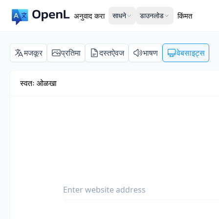
अनुवाद करा
साधने
डाउनलोड
किंमत
मजकूर
प्रतिमा
दस्तऐवज
भाषण
वेबसाइट्स
स्वतः ओळखा