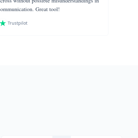
across without possible misunderstandings in
communication. Great tool!
Trustpilot