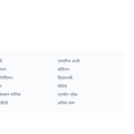
दी
प्रमाणित अरबी
शियन
कोरियन
डोनेशियन
व्हिएतनामी
च
पोलिश
क्सिकन स्पॅनिश
प्राचीन ग्रीक
वाहिली
अधिक भाषा