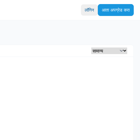
लॉगिन
आता अपग्रेड करा