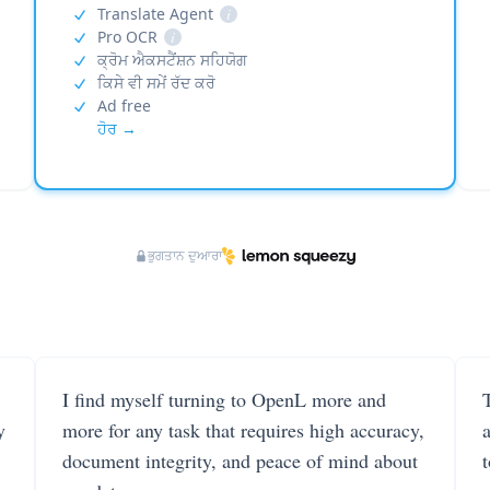
Translate Agent
i
Pro OCR
i
ਕ੍ਰੋਮ ਐਕਸਟੈਂਸ਼ਨ ਸਹਿਯੋਗ
ਕਿਸੇ ਵੀ ਸਮੇਂ ਰੱਦ ਕਰੋ
Ad free
ਹੋਰ →
ਭੁਗਤਾਨ ਦੁਆਰਾ
I find myself turning to OpenL more and
T
y
more for any task that requires high accuracy,
document integrity, and peace of mind about