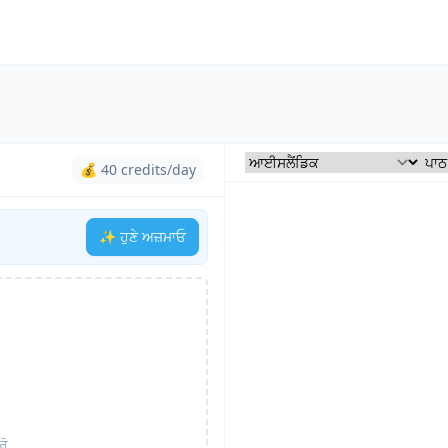
💰 40 credits/day
✨ ਹੁਣੇ ਅਜ਼ਮਾਓ
ਰੋ