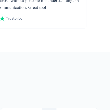
across without possible misunderstandings in
communication. Great tool!
Trustpilot