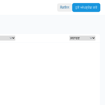
ਲੌਗਇਨ
ਹੁਣੇ ਅੱਪਗ੍ਰੇਡ ਕਰੋ