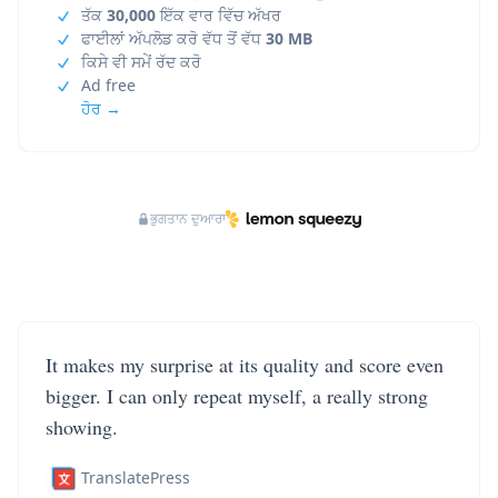
ਤੱਕ
30,000
ਇੱਕ ਵਾਰ ਵਿੱਚ ਅੱਖਰ
ਫਾਈਲਾਂ ਅੱਪਲੋਡ ਕਰੋ ਵੱਧ ਤੋਂ ਵੱਧ
30 MB
ਕਿਸੇ ਵੀ ਸਮੇਂ ਰੱਦ ਕਰੋ
Ad free
ਹੋਰ →
ਭੁਗਤਾਨ ਦੁਆਰਾ
It makes my surprise at its quality and score even
bigger. I can only repeat myself, a really strong
showing.
TranslatePress