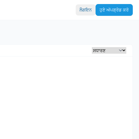
ਲੌਗਇਨ
ਹੁਣੇ ਅੱਪਗ੍ਰੇਡ ਕਰੋ