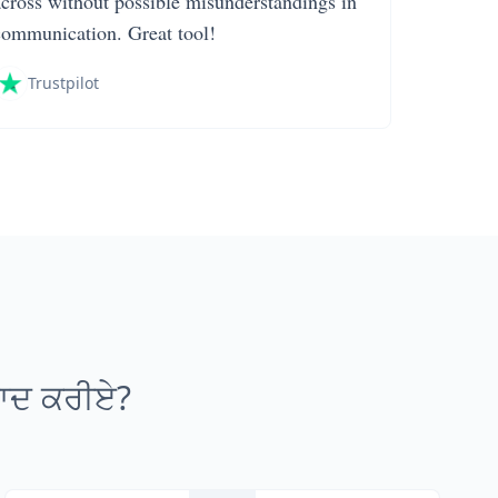
across without possible misunderstandings in
communication. Great tool!
Trustpilot
ਵਾਦ ਕਰੀਏ?