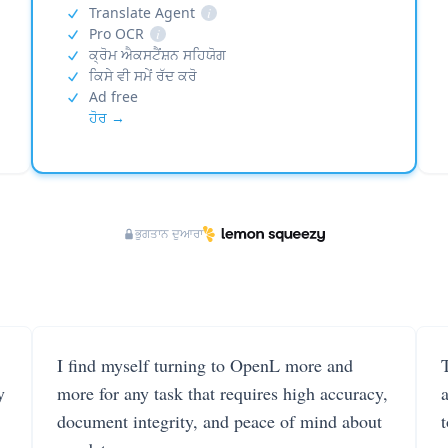
Translate Agent
i
Pro OCR
i
ਕ੍ਰੋਮ ਐਕਸਟੈਂਸ਼ਨ ਸਹਿਯੋਗ
ਕਿਸੇ ਵੀ ਸਮੇਂ ਰੱਦ ਕਰੋ
Ad free
ਹੋਰ →
ਭੁਗਤਾਨ ਦੁਆਰਾ
I find myself turning to OpenL more and
T
y
more for any task that requires high accuracy,
document integrity, and peace of mind about