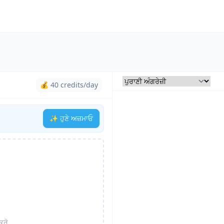
💰 40 credits/day
✨ ਹੁਣੇ ਅਜ਼ਮਾਓ
ਕਰੋ