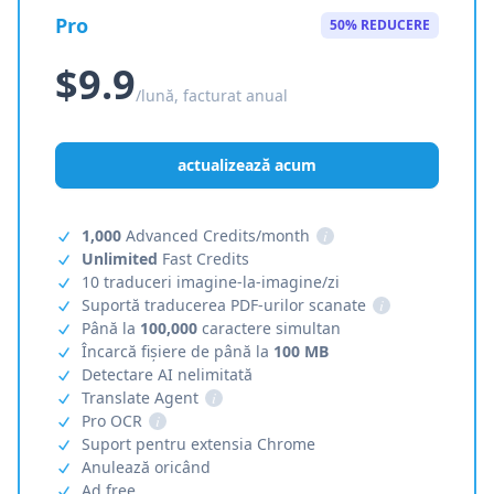
Pro
50% REDUCERE
$9.9
/lună, facturat anual
actualizează acum
1,000
Advanced Credits/month
i
Unlimited
Fast Credits
10 traduceri imagine-la-imagine/zi
Suportă traducerea PDF-urilor scanate
i
Până la
100,000
caractere simultan
Încarcă fișiere de până la
100 MB
Detectare AI nelimitată
Translate Agent
i
Pro OCR
i
Suport pentru extensia Chrome
Anulează oricând
Ad free