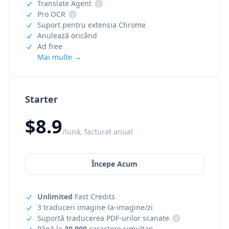
Translate Agent
i
Pro OCR
i
Suport pentru extensia Chrome
Anulează oricând
Ad free
Mai multe →
Starter
$8.9
/lună, facturat anual
Începe Acum
Unlimited
Fast Credits
3 traduceri imagine-la-imagine/zi
Suportă traducerea PDF-urilor scanate
i
Până la
30,000
caractere simultan