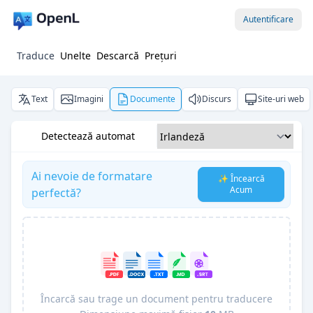
Autentificare
Traduce
Unelte
Descarcă
Prețuri
Text
Imagini
Documente
Discurs
Site-uri web
Detectează automat
Ai nevoie de formatare
✨ Încearcă
Acum
perfectă?
Încarcă sau trage un document pentru traducere