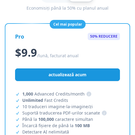
Economisiți până la 50% cu planul anual
Cel mai popular
Pro
50% REDUCERE
$9.9
/lună, facturat anual
actualizează acum
1,000
Advanced Credits/month
i
Unlimited
Fast Credits
10 traduceri imagine-la-imagine/zi
Suportă traducerea PDF-urilor scanate
i
Până la
100,000
caractere simultan
Încarcă fișiere de până la
100 MB
Detectare AI nelimitată