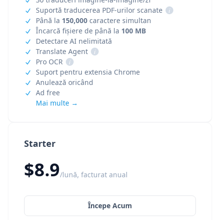
Suportă traducerea PDF-urilor scanate
i
Până la
150,000
caractere simultan
Încarcă fișiere de până la
100 MB
Detectare AI nelimitată
Translate Agent
i
Pro OCR
i
Suport pentru extensia Chrome
Anulează oricând
Ad free
Mai multe →
Starter
$8.9
/lună, facturat anual
Începe Acum