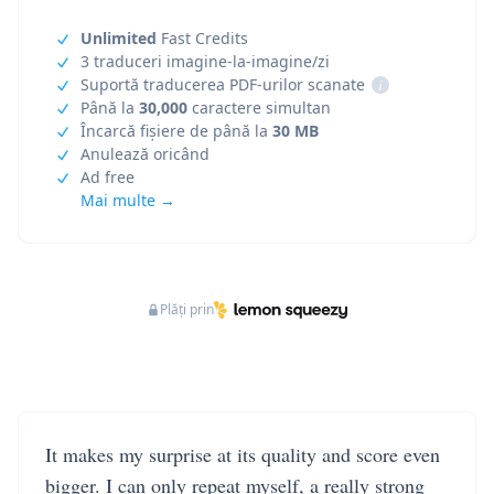
Unlimited
Fast Credits
3 traduceri imagine-la-imagine/zi
Suportă traducerea PDF-urilor scanate
i
Până la
30,000
caractere simultan
Încarcă fișiere de până la
30 MB
Anulează oricând
Ad free
Mai multe →
Plăți prin
It makes my surprise at its quality and score even
bigger. I can only repeat myself, a really strong