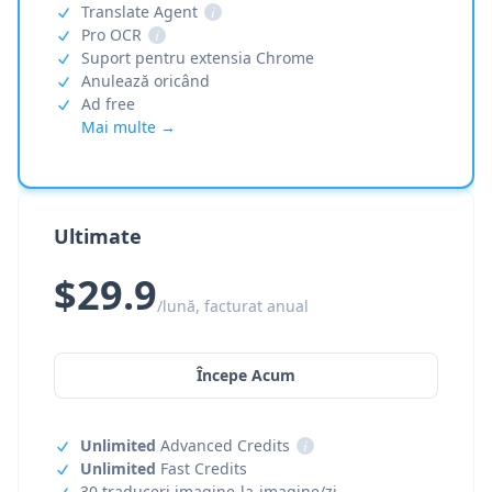
Translate Agent
i
Pro OCR
i
Suport pentru extensia Chrome
Anulează oricând
Ad free
Mai multe →
Ultimate
$29.9
/lună, facturat anual
Începe Acum
Unlimited
Advanced Credits
i
Unlimited
Fast Credits
30 traduceri imagine-la-imagine/zi