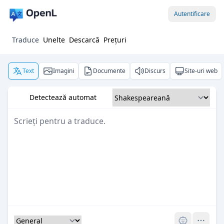
Autentificare
Traduce
Unelte
Descarcă
Prețuri
Text
Imagini
Documente
Discurs
Site-uri web
Detectează automat
Pro