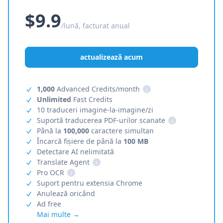
$9.9
/lună, facturat anual
actualizează acum
1,000
Advanced Credits/month
i
Unlimited
Fast Credits
10 traduceri imagine-la-imagine/zi
Suportă traducerea PDF-urilor scanate
i
Până la
100,000
caractere simultan
Încarcă fișiere de până la
100 MB
Detectare AI nelimitată
Translate Agent
i
Pro OCR
i
Suport pentru extensia Chrome
Anulează oricând
Ad free
Mai multe →