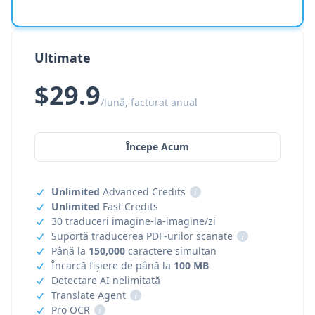
Ultimate
$29.9
/lună, facturat anual
Începe Acum
Unlimited
Advanced Credits
i
Unlimited
Fast Credits
30 traduceri imagine-la-imagine/zi
Suportă traducerea PDF-urilor scanate
i
Până la
150,000
caractere simultan
Încarcă fișiere de până la
100 MB
Detectare AI nelimitată
Translate Agent
i
Pro OCR
i