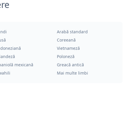
ere
indi
Arabă standard
usă
Coreeană
ndoneziană
Vietnameză
landeză
Poloneză
paniolă mexicană
Greacă antică
wahili
Mai multe limbi