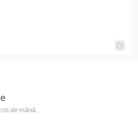
ne
cris de mână.