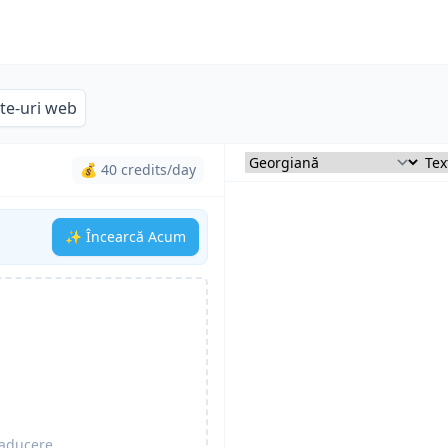
ite-uri web
💰 40 credits/day
✨ Încearcă Acum
raducere