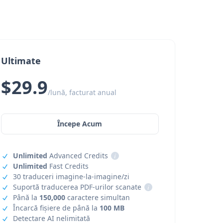
Ultimate
$29.9
/lună, facturat anual
Începe Acum
Unlimited
Advanced Credits
i
Unlimited
Fast Credits
30 traduceri imagine-la-imagine/zi
Suportă traducerea PDF-urilor scanate
i
Până la
150,000
caractere simultan
Încarcă fișiere de până la
100 MB
Detectare AI nelimitată