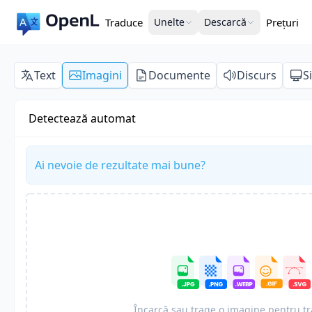
Traduce
Unelte
Descarcă
Prețuri
Text
Imagini
Documente
Discurs
S
Detectează automat
Ai nevoie de rezultate mai bune?
Încarcă sau trage o imagine pentru t