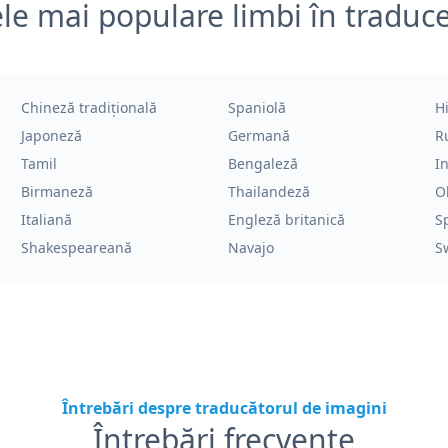
le mai populare limbi în traduc
Chineză tradițională
Spaniolă
H
Japoneză
Germană
R
Tamil
Bengaleză
I
Birmaneză
Thailandeză
O
Italiană
Engleză britanică
S
Shakespeareană
Navajo
S
Întrebări despre traducătorul de imagini
Întrebări frecvente