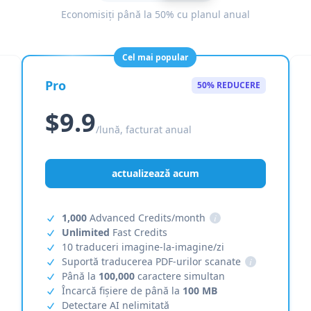
Economisiți până la 50% cu planul anual
Cel mai popular
Pro
50% REDUCERE
$9.9
/lună, facturat anual
actualizează acum
1,000
Advanced Credits/month
i
Unlimited
Fast Credits
10 traduceri imagine-la-imagine/zi
Suportă traducerea PDF-urilor scanate
i
Până la
100,000
caractere simultan
Încarcă fișiere de până la
100 MB
Detectare AI nelimitată