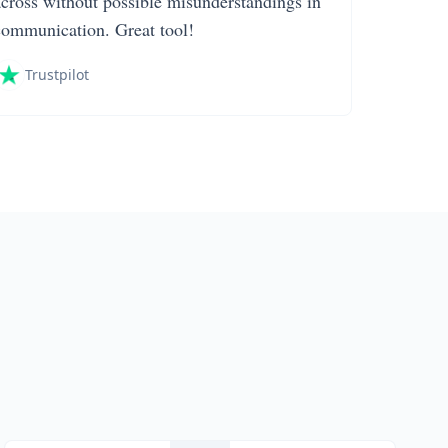
across without possible misunderstandings in
communication. Great tool!
Trustpilot