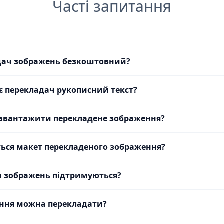
Часті запитання
дач зображень безкоштовний?
є перекладач рукописний текст?
авантажити перекладене зображення?
ться макет перекладеного зображення?
и зображень підтримуються?
ення можна перекладати?