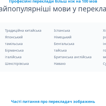
Професійні переклади більш ніж на 100 мов
айпопулярніші мови у перекла
Традиційна китайська
Іспанська
Хі
Японський
Німецький
р
тамільська
Бенгальська
і
Бірманська
тайська
г
італійська
Британська англійська
м
Шекспірівська
Навахо
С
Часті питання про перекладач зображень