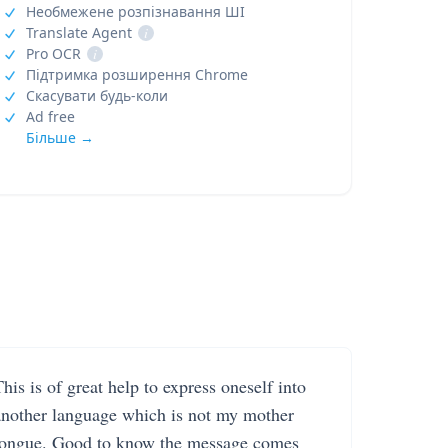
Необмежене розпізнавання ШІ
Translate Agent
i
Pro OCR
i
Підтримка розширення Chrome
Скасувати будь-коли
Ad free
Більше →
his is of great help to express oneself into
another language which is not my mother
tongue. Good to know the message comes