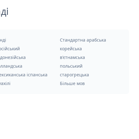
ді
нді
Стандартна арабська
осійський
корейська
ндонезійська
в'єтнамська
олландська
польський
ексиканська іспанська
старогрецька
уахілі
Більше мов