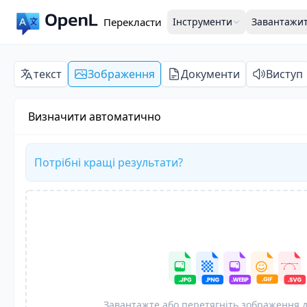
Перекласти
Інструменти
Завантажи
текст
Зображення
Документи
Виступ
Визначити автоматично
Потрібні кращі результати?
Завантажте або перетягніть зображення 