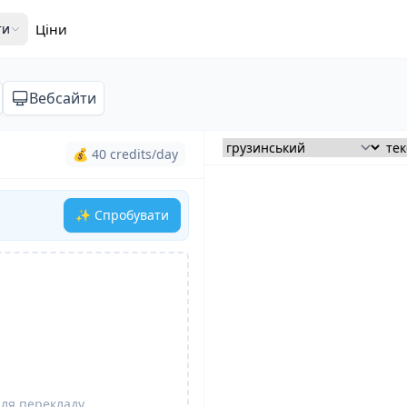
ти
Ціни
Вебсайти
💰 40 credits/day
✨ Спробувати
для перекладу