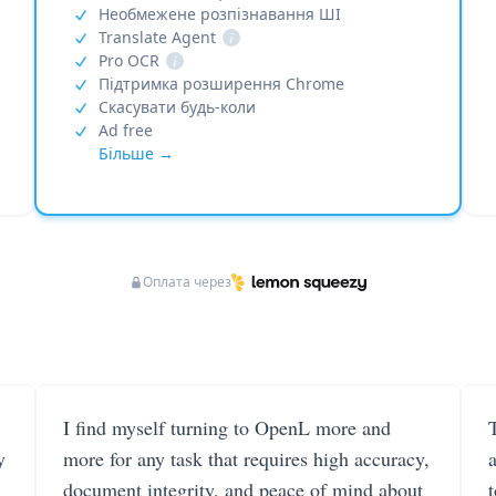
Необмежене розпізнавання ШІ
Translate Agent
i
Pro OCR
i
Підтримка розширення Chrome
Скасувати будь-коли
Ad free
Більше →
Оплата через
I find myself turning to OpenL more and
T
y
more for any task that requires high accuracy,
document integrity, and peace of mind about