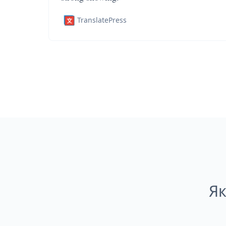
TranslatePress
Як