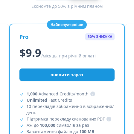
Економте до 50% з річним планом
Найпопулярніше
Pro
50% ЗНИЖКА
$9.9
/місяць, при річній оплаті
оновити зараз
1,000
Advanced Credits/month
i
Unlimited
Fast Credits
10 перекладів зображення в зображення/
день
Підтримка перекладу сканованих PDF
i
Аж до
100,000
символів за раз
Завантаження файлів до
100 MB