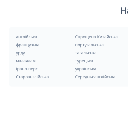
Н
англійська
Спрощена Китайська
французька
португальська
урду
тагальська
малаялам
турецька
ірано-перс
українська
Староанглійська
Середньоанглійська