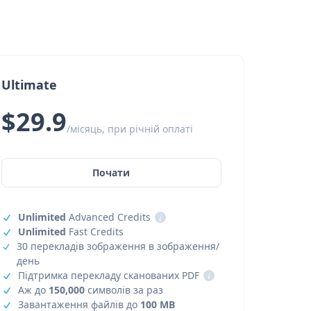
Ultimate
$29.9
/місяць, при річній оплаті
Почати
Unlimited
Advanced Credits
i
Unlimited
Fast Credits
30 перекладів зображення в зображення/
день
Підтримка перекладу сканованих PDF
i
Аж до
150,000
символів за раз
Завантаження файлів до
100 MB