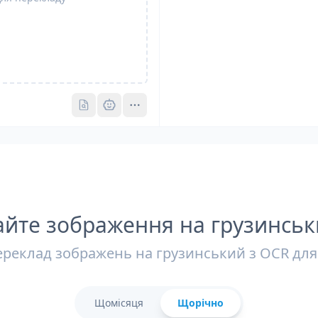
Pro
Pro
йте зображення на грузинсь
реклад зображень на грузинський з OCR для
Щомісяця
Щорічно