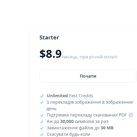
Starter
$8.9
/місяць, при річній оплаті
Почати
Unlimited
Fast Credits
3 перекладів зображення в зображення/
день
Підтримка перекладу сканованих PDF
i
Аж до
30,000
символів за раз
Завантаження файлів до
30 MB
Скасувати будь-коли