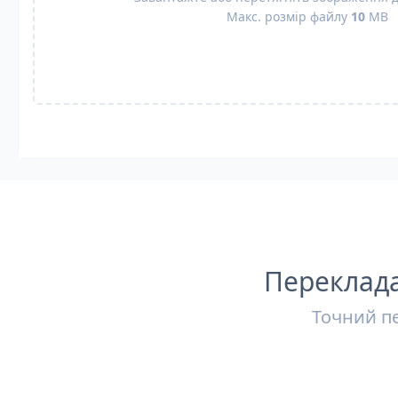
Макс. розмір файлу
10
MB
Переклада
Точний пе