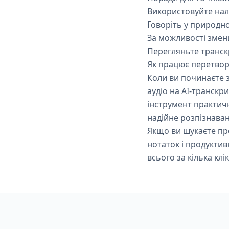
Використовуйте нал
Говоріть у природно
За можливості зме
Перегляньте транскр
Як працює перетвор
Коли ви починаєте 
аудіо на AI-транскр
інструмент практич
надійне розпізнава
Якщо ви шукаєте пр
нотаток і продуктив
всього за кілька клік