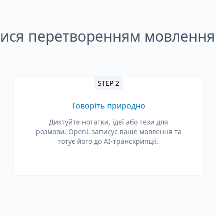
тися перетворенням мовлення 
STEP 2
Говоріть природно
Диктуйте нотатки, ідеї або тези для
розмови. OpenL записує ваше мовлення та
готує його до AI-транскрипції.