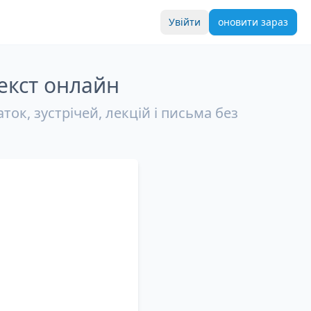
Увійти
оновити зараз
екст онлайн
ок, зустрічей, лекцій і письма без