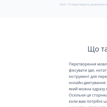
Ліміт 10 перетворень мовлення в
Що та
Перетворення мовле
фіксувати ідеї, нот
інструмент для пере
онлайн-диктування: 
який можна одразу 
Оскільки ця сторінк
коли вам потрібні ш