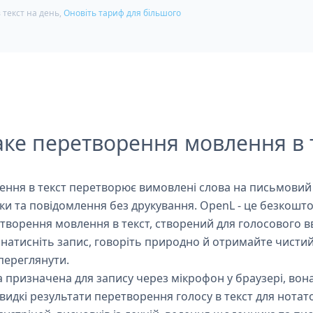
 текст на день,
Оновіть тариф для більшого
ке перетворення мовлення в 
ння в текст перетворює вимовлені слова на письмовий 
атки та повідомлення без друкування. OpenL - це безкош
творення мовлення в текст, створений для голосового вв
натисніть запис, говоріть природно й отримайте чистий
переглянути.
а призначена для запису через мікрофон у браузері, вон
видкі результати перетворення голосу в текст для нотат