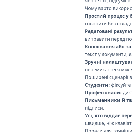
чернеток, підсумків 
Чому варто викорис
Простий процес у б
говорити без склад
Редаговані резуль
виправити перед п
Копіювання або за
текст у документи, 
Зручні налаштува
перемикаєтеся між 
Поширені сценарії 
Студенти:
фіксуйте 
Професіонали:
дикт
Письменники й тв
підписи.
Усі, хто віддає пер
швидше, ніж клавіат
Поради для точніших