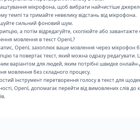
аштування мікрофона, щоб вибрати найчистіше джерело 
му темпі та тримайте невелику відстань від мікрофона.
ншуйте сильний фоновий шум.
ипцію, а потім відредагуйте, скопіюйте або завантажте 
ення мовлення в текст OpenL?
запис, OpenL захоплює ваше мовлення через мікрофон б
ипцію та повертає текст, який можна одразу редагувати.
ним варіантом для людей, яким потрібні швидке онлайн-
ння мовлення без складного процесу.
остий інструмент перетворення голосу в текст для щоде
ності, OpenL допомагає перейти від вимовлених слів до 
ів.