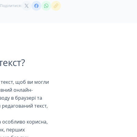
Поділитися:
текст?
текст, щоб ви могли
товний онлайн-
оду в браузері та
 редагований текст,
а особливо корисна,
ок, перших