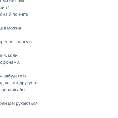
ьма без рук.
айн?
фона й почніть
е її можна
рення голосу в
ня, коли
рофонами.
ж забудете їх.
дше, ніж друкуєте.
сценарії або
оли ідеї рухаються