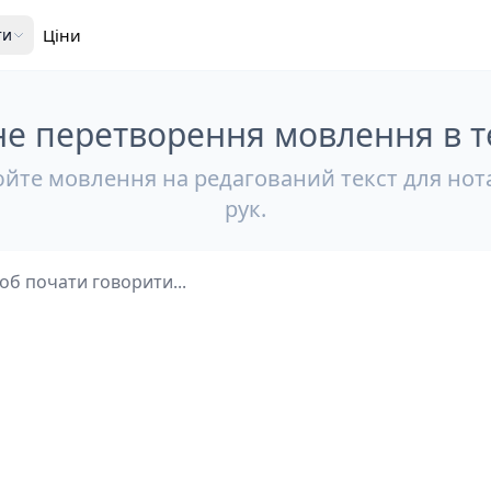
ти
Ціни
е перетворення мовлення в т
йте мовлення на редагований текст для нотат
рук.