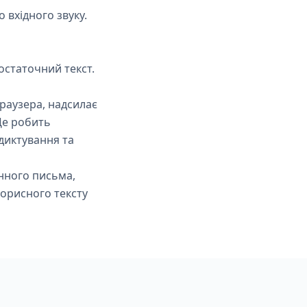
вхідного звуку.
остаточний текст.
раузера, надсилає
 Це робить
диктування та
нного письма,
корисного тексту