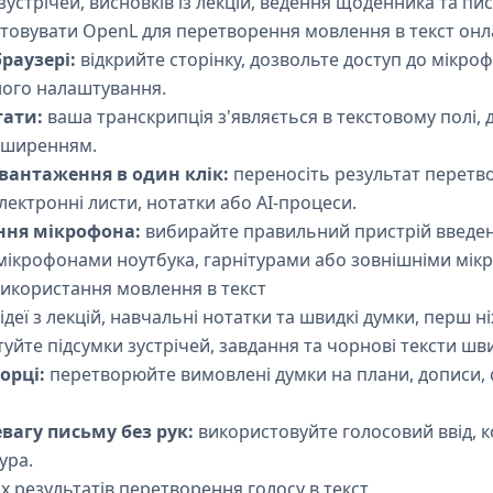
зустрічей, висновків із лекцій, ведення щоденника та пис
товувати OpenL для перетворення мовлення в текст онл
раузері:
відкрийте сторінку, дозвольте доступ до мікро
ного налаштування.
тати:
ваша транскрипція з'являється в текстовому полі, д
оширенням.
вантаження в один клік:
переносіть результат перетво
електронні листи, нотатки або AI-процеси.
ння мікрофона:
вибирайте правильний пристрій введен
мікрофонами ноутбука, гарнітурами або зовнішніми мік
використання мовлення в текст
ідеї з лекцій, навчальні нотатки та швидкі думки, перш ні
уйте підсумки зустрічей, завдання та чорнові тексти шви
орці:
перетворюйте вимовлені думки на плани, дописи, 
евагу письму без рук:
використовуйте голосовий ввід, к
ура.
 результатів перетворення голосу в текст