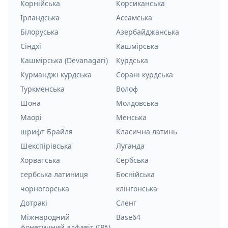
Корнійська
Корсиканська
Ірландська
Ассамська
Білоруська
Азербайджанська
Сіндхі
Кашмірська
Кашмірська (Devanagari)
Курдська
Курманджі курдська
Сорані курдська
Туркменська
Волоф
Шона
Молдовська
Маорі
Менська
шрифт Брайля
Класична латинь
Шекспірівська
Луганда
Хорватська
Сербська
сербська латиниця
Боснійська
чорногорська
клінгонська
Дотракі
Сленг
Міжнародний
Base64
фонетичний алфавіт (IPA)