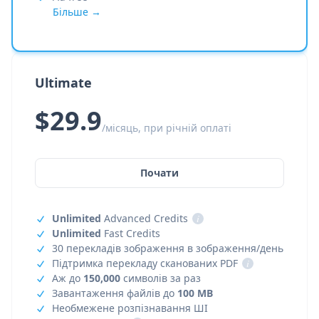
Більше →
Ultimate
$29.9
/місяць, при річній оплаті
Почати
Unlimited
Advanced Credits
i
Unlimited
Fast Credits
30 перекладів зображення в зображення/день
Підтримка перекладу сканованих PDF
i
Аж до
150,000
символів за раз
Завантаження файлів до
100 MB
Необмежене розпізнавання ШІ