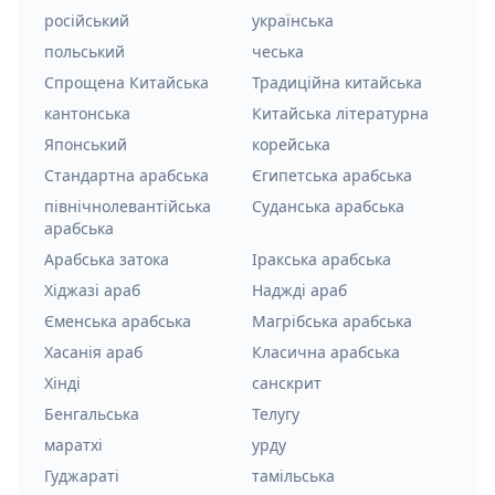
російський
українська
польський
чеська
Спрощена Китайська
Традиційна китайська
кантонська
Китайська літературна
Японський
корейська
Стандартна арабська
Єгипетська арабська
північнолевантійська
Суданська арабська
арабська
Арабська затока
Іракська арабська
Хіджазі араб
Наджді араб
Єменська арабська
Магрібська арабська
Хасанія араб
Класична арабська
Хінді
санскрит
Бенгальська
Телугу
маратхі
урду
Гуджараті
тамільська