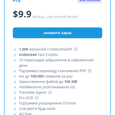
Pro
50% ЗНИЖКА
$9.9
/місяць, при річній оплаті
оновити зараз
1,000
Advanced Credits/month
i
Unlimited
Fast Credits
10 перекладів зображення в зображення/
день
Підтримка перекладу сканованих PDF
i
Аж до
100,000
символів за раз
Завантаження файлів до
100 MB
Необмежене розпізнавання ШІ
Translate Agent
i
Pro OCR
i
Підтримка розширення Chrome
Скасувати будь-коли
Ad free