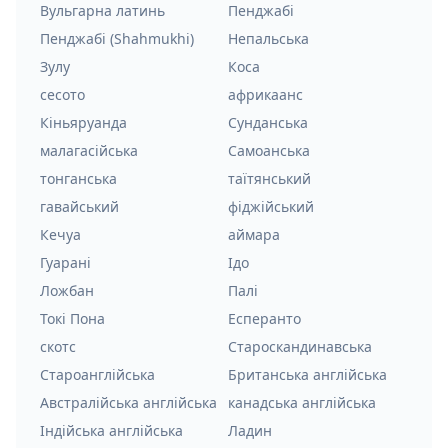
Вульгарна латинь
Пенджабі
Пенджабі (Shahmukhi)
Непальська
Зулу
Коса
сесото
африкаанс
Кіньяруанда
Сунданська
малагасійська
Самоанська
тонганська
таїтянський
гавайський
фіджійський
Кечуа
аймара
Гуарані
Ідо
Ложбан
Палі
Токі Пона
Есперанто
скотс
Староскандинавська
Староанглійська
Британська англійська
Австралійська англійська
канадська англійська
Індійська англійська
Ладин