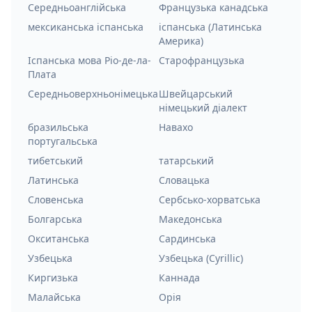
Середньоанглійська
Французька канадська
мексиканська іспанська
іспанська (Латинська
Америка)
Іспанська мова Ріо-де-ла-
Старофранцузька
Плата
Середньоверхньонімецька
Швейцарський
німецький діалект
бразильська
Навахо
португальська
тибетський
татарський
Латинська
Словацька
Словенська
Сербсько-хорватська
Болгарська
Македонська
Окситанська
Сардинська
Узбецька
Узбецька (Cyrillic)
Киргизька
Каннада
Малайська
Орія