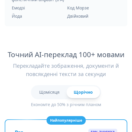
Емодзі
Код Морзе
Йода
Двійковий
Точний AI-переклад 100+ мовами
Перекладайте зображення, документи й
повсякденні тексти за секунди
Щомісяця
Щорічно
Економте до 50% з річним планом
Найпопулярніше