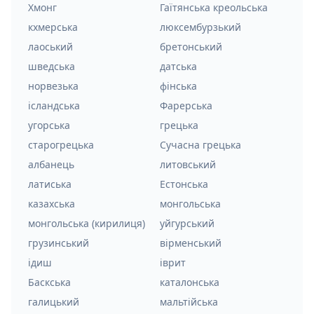
Хмонг
Гаїтянська креольська
кхмерська
люксембурзький
лаоський
бретонський
шведська
датська
норвезька
фінська
ісландська
Фарерська
угорська
грецька
старогрецька
Сучасна грецька
албанець
литовський
латиська
Естонська
казахська
монгольська
монгольська (кирилиця)
уйгурський
грузинський
вірменський
ідиш
іврит
Баскська
каталонська
галицький
мальтійська