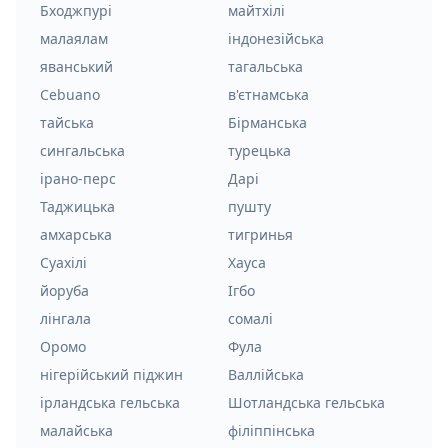
Бходжпурі
майтхілі
малаялам
індонезійська
яванський
тагальська
Cebuano
в'єтнамська
тайська
Бірманська
сингальська
турецька
ірано-перс
Дарі
Таджицька
пушту
амхарська
тигринья
Суахілі
Хауса
йоруба
Ігбо
лінгала
сомалі
Оромо
Фула
нігерійський піджин
Валлійська
ірландська гельська
Шотландська гельська
малайська
філіппінська