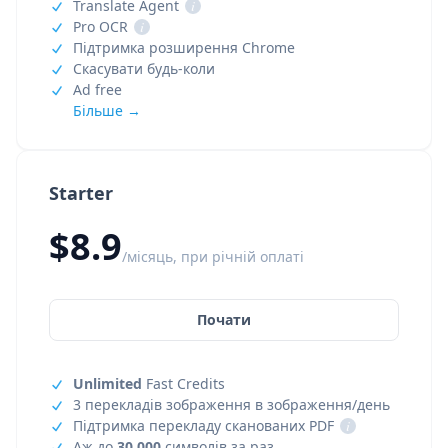
Translate Agent
i
Pro OCR
i
Підтримка розширення Chrome
Скасувати будь-коли
Ad free
Більше →
Starter
$8.9
/місяць, при річній оплаті
Почати
Unlimited
Fast Credits
3 перекладів зображення в зображення/день
Підтримка перекладу сканованих PDF
i
Аж до
30,000
символів за раз