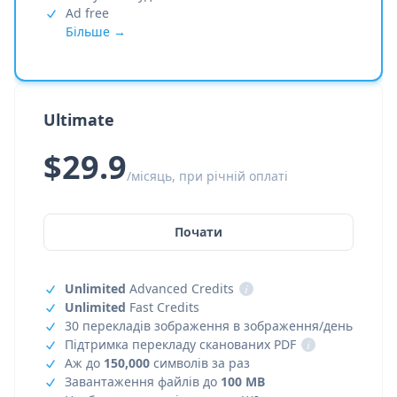
Ad free
Більше →
Ultimate
$29.9
/місяць, при річній оплаті
Почати
Unlimited
Advanced Credits
i
Unlimited
Fast Credits
30 перекладів зображення в зображення/день
Підтримка перекладу сканованих PDF
i
Аж до
150,000
символів за раз
Завантаження файлів до
100 MB