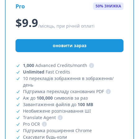
Pro
50% ЗНИЖКА
$9.9
/місяць, при річній оплаті
оновити зараз
1,000
Advanced Credits/month
i
Unlimited
Fast Credits
10 перекладів зображення в зображення/
день
Підтримка перекладу сканованих PDF
i
Аж до
100,000
символів за раз
Завантаження файлів до
100 MB
Необмежене розпізнавання ШІ
Translate Agent
i
Pro OCR
i
Підтримка розширення Chrome
Скасувати будь-коли