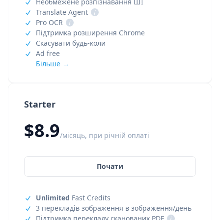
Необмежене розпізнавання ШІ
Translate Agent
i
Pro OCR
i
Підтримка розширення Chrome
Скасувати будь-коли
Ad free
Більше →
Starter
$8.9
/місяць, при річній оплаті
Почати
Unlimited
Fast Credits
3 перекладів зображення в зображення/день
Підтримка перекладу сканованих PDF
i