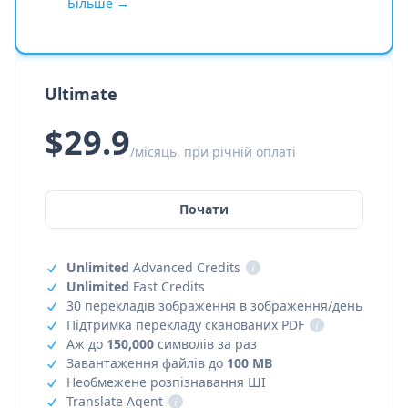
Більше →
Ultimate
$29.9
/місяць, при річній оплаті
Почати
Unlimited
Advanced Credits
i
Unlimited
Fast Credits
30 перекладів зображення в зображення/день
Підтримка перекладу сканованих PDF
i
Аж до
150,000
символів за раз
Завантаження файлів до
100 MB
Необмежене розпізнавання ШІ
Translate Agent
i