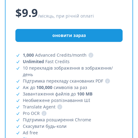
$9.9
/місяць, при річній оплаті
оновити зараз
1,000
Advanced Credits/month
i
Unlimited
Fast Credits
10 перекладів зображення в зображення/
день
Підтримка перекладу сканованих PDF
i
Аж до
100,000
символів за раз
Завантаження файлів до
100 MB
Необмежене розпізнавання ШІ
Translate Agent
i
Pro OCR
i
Підтримка розширення Chrome
Скасувати будь-коли
Ad free