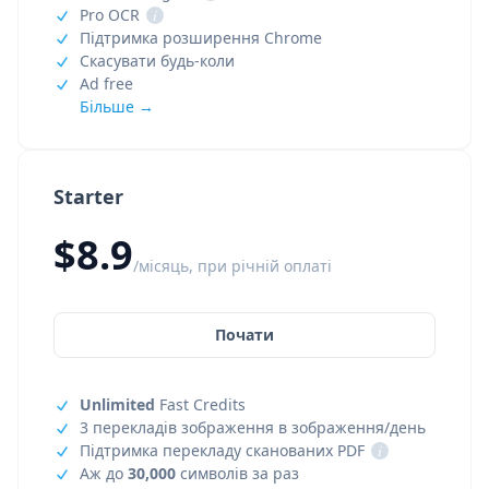
Pro OCR
i
Підтримка розширення Chrome
Скасувати будь-коли
Ad free
Більше →
Starter
$8.9
/місяць, при річній оплаті
Почати
Unlimited
Fast Credits
3 перекладів зображення в зображення/день
Підтримка перекладу сканованих PDF
i
Аж до
30,000
символів за раз