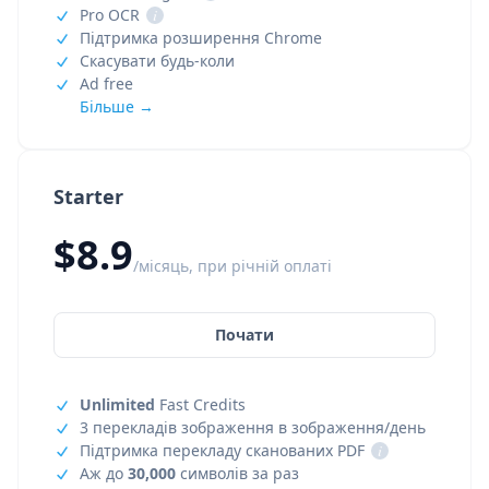
Pro OCR
i
Підтримка розширення Chrome
Скасувати будь-коли
Ad free
Більше →
Starter
$8.9
/місяць, при річній оплаті
Почати
Unlimited
Fast Credits
3 перекладів зображення в зображення/день
Підтримка перекладу сканованих PDF
i
Аж до
30,000
символів за раз