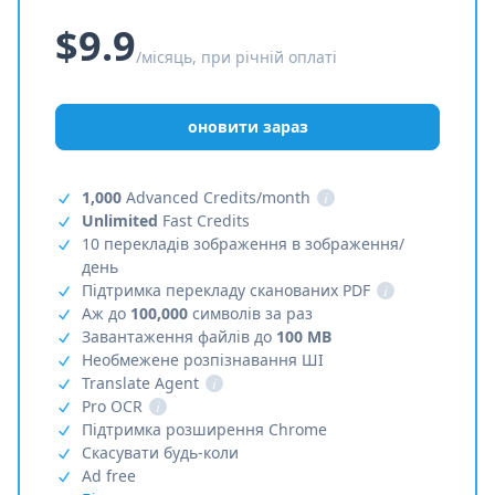
$9.9
/місяць, при річній оплаті
оновити зараз
1,000
Advanced Credits/month
i
Unlimited
Fast Credits
10 перекладів зображення в зображення/
день
Підтримка перекладу сканованих PDF
i
Аж до
100,000
символів за раз
Завантаження файлів до
100 MB
Необмежене розпізнавання ШІ
Translate Agent
i
Pro OCR
i
Підтримка розширення Chrome
Скасувати будь-коли
Ad free