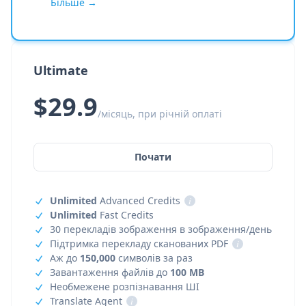
Більше →
Ultimate
$29.9
/місяць, при річній оплаті
Почати
Unlimited
Advanced Credits
i
Unlimited
Fast Credits
30 перекладів зображення в зображення/день
Підтримка перекладу сканованих PDF
i
Аж до
150,000
символів за раз
Завантаження файлів до
100 MB
Необмежене розпізнавання ШІ
Translate Agent
i