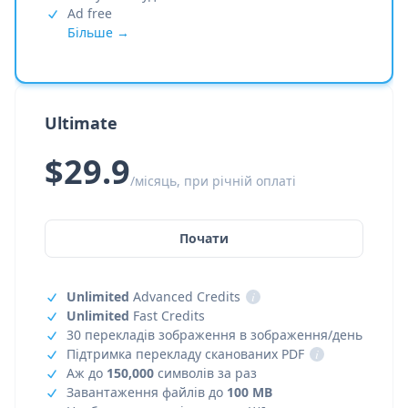
Ad free
Більше →
Ultimate
$29.9
/місяць, при річній оплаті
Почати
Unlimited
Advanced Credits
i
Unlimited
Fast Credits
30 перекладів зображення в зображення/день
Підтримка перекладу сканованих PDF
i
Аж до
150,000
символів за раз
Завантаження файлів до
100 MB