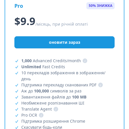
Pro
50% ЗНИЖКА
$9.9
/місяць, при річній оплаті
оновити зараз
1,000
Advanced Credits/month
i
Unlimited
Fast Credits
10 перекладів зображення в зображення/
день
Підтримка перекладу сканованих PDF
i
Аж до
100,000
символів за раз
Завантаження файлів до
100 MB
Необмежене розпізнавання ШІ
Translate Agent
i
Pro OCR
i
Підтримка розширення Chrome
Скасувати будь-коли