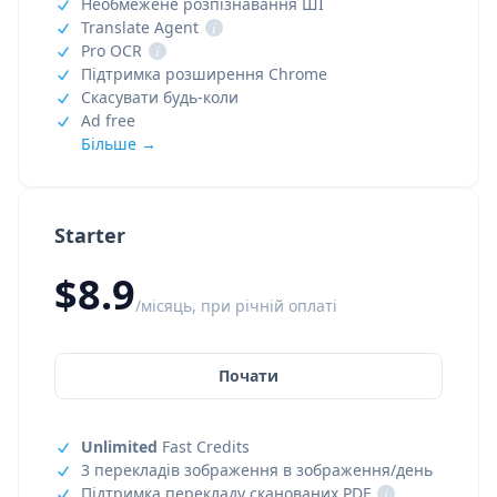
Необмежене розпізнавання ШІ
Translate Agent
i
Pro OCR
i
Підтримка розширення Chrome
Скасувати будь-коли
Ad free
Більше →
Starter
$8.9
/місяць, при річній оплаті
Почати
Unlimited
Fast Credits
3 перекладів зображення в зображення/день
Підтримка перекладу сканованих PDF
i