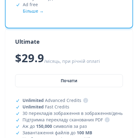
Ad free
Більше →
Ultimate
$29.9
/місяць, при річній оплаті
Почати
Unlimited
Advanced Credits
i
Unlimited
Fast Credits
30 перекладів зображення в зображення/день
Підтримка перекладу сканованих PDF
i
Аж до
150,000
символів за раз
Завантаження файлів до
100 MB