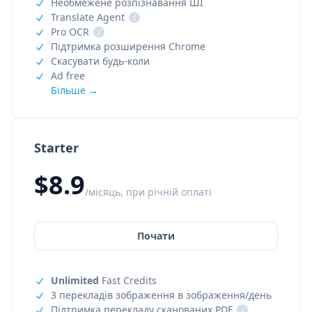
Необмежене розпізнавання ШІ
Translate Agent
i
Pro OCR
i
Підтримка розширення Chrome
Скасувати будь-коли
Ad free
Більше →
Starter
$8.9
/місяць, при річній оплаті
Почати
Unlimited
Fast Credits
3 перекладів зображення в зображення/день
Підтримка перекладу сканованих PDF
i