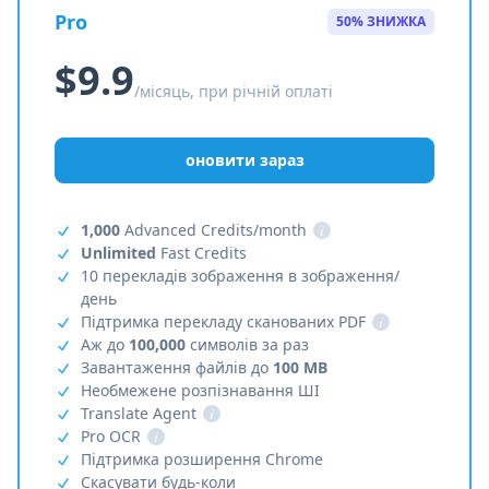
Pro
50% ЗНИЖКА
$9.9
/місяць, при річній оплаті
оновити зараз
1,000
Advanced Credits/month
i
Unlimited
Fast Credits
10 перекладів зображення в зображення/
день
Підтримка перекладу сканованих PDF
i
Аж до
100,000
символів за раз
Завантаження файлів до
100 MB
Необмежене розпізнавання ШІ
Translate Agent
i
Pro OCR
i
Підтримка розширення Chrome
Скасувати будь-коли