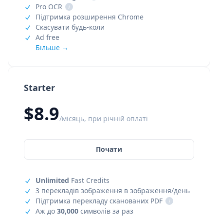
Pro OCR
i
Підтримка розширення Chrome
Скасувати будь-коли
Ad free
Більше →
Starter
$8.9
/місяць, при річній оплаті
Почати
Unlimited
Fast Credits
3 перекладів зображення в зображення/день
Підтримка перекладу сканованих PDF
i
Аж до
30,000
символів за раз