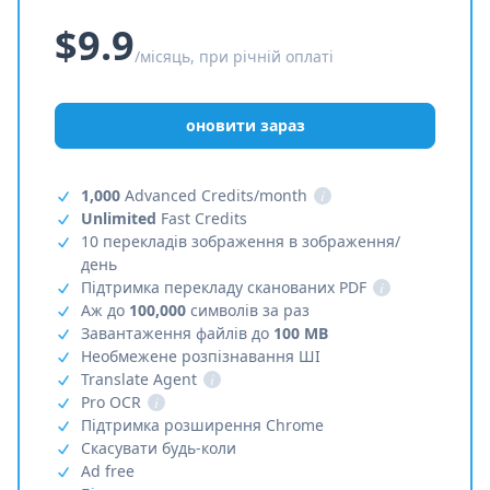
$9.9
/місяць, при річній оплаті
оновити зараз
1,000
Advanced Credits/month
i
Unlimited
Fast Credits
10 перекладів зображення в зображення/
день
Підтримка перекладу сканованих PDF
i
Аж до
100,000
символів за раз
Завантаження файлів до
100 MB
Необмежене розпізнавання ШІ
Translate Agent
i
Pro OCR
i
Підтримка розширення Chrome
Скасувати будь-коли
Ad free