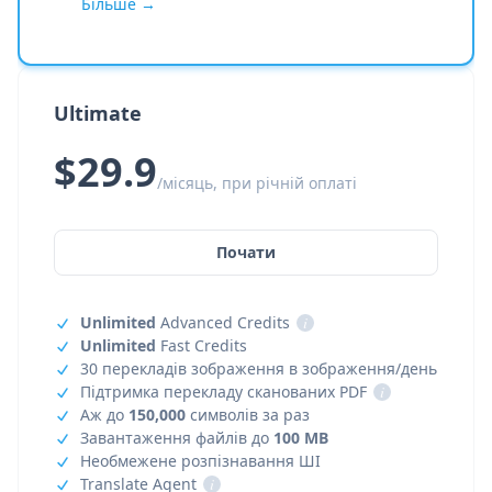
Більше →
Ultimate
$29.9
/місяць, при річній оплаті
Почати
Unlimited
Advanced Credits
i
Unlimited
Fast Credits
30 перекладів зображення в зображення/день
Підтримка перекладу сканованих PDF
i
Аж до
150,000
символів за раз
Завантаження файлів до
100 MB
Необмежене розпізнавання ШІ
Translate Agent
i